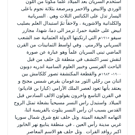
استخدم السريان بعد الميلاد علماً مكوناً من اللون
الوردي والابيض والاحمر ومرصعة بثلاثة نجوم باعلى
اليسار تدل على الكنائس الثلاث وهي : السريانية
والكلدانية والاشورية ، ولاحقاً تمّ استبدال العلم بصليب
ابيض على خلفية حمراء ترمز الى دماء شهداء مجازر
سيفو ١٩١٥م التي ارتكبتها الدولة العثمانية ضد الشعب
السرياني والارمني . وفي اواسط الثمانينات من القرن
الماضي تبنى السريان علماً وهو عبارة عن صورة
لنقش نسر اكتشف في منطقة تل حلف من قبل
الباحث الفرنسي وخبير العلوم السامية اندريه دوبون
١٩٠٠- ١٩٨٣م والقطعة المكتشفة تصور كلكامش بين
اثنان من رجُلي الثور مدعومان بقرص شمس مجنح و
يعتقد بأنها تعود لعصر الملك الآرامي (كبارا بن قاديانو)
في القرن التاسع واخرون يقولون الالف السادس قبل
الميلاد. واستبدل راس النسر مسيحياً بشعلة تمثل الروح
القدس بسبب ان رأس النسر يتلوث بالفريسة اثناء
التهامه الجيفة الميتة. وتل حلف تقع شرق شمال سوريا
غربي مدينة رأس العين ، في منطقة ينابيع نهر الخابور
اكبر روافد الفرات . وتل حلف هو الاسم المعاصر