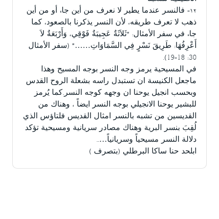
١٢- فالنسر عندما يطير لا نعرف من أين جاء أو من أين
ذهب لا تعرف طريقه، لأن النسر يذكرنا بالصعود، كما
جاء في سفر الأمثال: “ثَلاَثَةٌ عَجِيبَةٌ فَوْقِي، وَأَرْبَعَةٌ لاَ
أَعْرِفُهَا: طَرِيقَ نَسْرٍ فِي السَّمَاوَاتِ……” (سفر الأمثال
30: 18-19).
في المسيحية يرمز وجه النسر بوجه المسيح وهذا
ماجعل الكنيسة ان تستبدل راسه بشعلة الروح القدس
وبحسب انجيل يوحنا ان وجهه كوجه النسر.كما يُرمز
للبشير يوحنا الانجيلي بوجه النسر ايضاً ، وهناك من
القديسين من تشبه بالنسر امثال القديس فلتاؤس الذي
لُقِبَ بنسر البرية وهناك مصادر سريانية ومسيحية تؤكد
دلالة النسر مسيحياً وسريانياً…..
ابلحد حنا ساكا البرطلي (بتصرف )