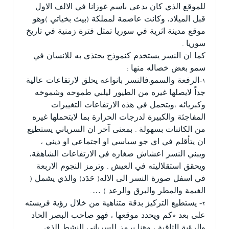
للموقع الذي كان يدعى باسم غوزانا في الالف الاول
قبل الميلاد، وكانت عاصمة لمملكة (بيث بخياتي )وهو
موقع مدينة اثرية في سوريا تمثل فترة زمنية في تاريخ
سوريا .
كما ان النسر يستخدم كنموذج يحتذى به للانسان في
سمو بعض خصاله منها :
١-الرفعة والسمو:فالنسر بانواعه يحلق لارتفاعات عالية
جداً لايصلها غيره من الطيور ليلبي طموحه وشموخه
وكبريائه ،ويتحمل في هذه الارتفاعات التغييرات
المفاجئة والكبيرة لدرجات الحرارة بما لايتحملها غيره
من الكائنات بسهولة . بمعنى آخر ان السرياني يستطيع
ان يتأقلم في اي جو سياسي او اجتماعي او ديني ،
ويبني النسر اعشاش صغاره في الارتفاعات الشاهقة،
ويحقق استقلاليته في العيش . وترمز النجوم الاربعة
في اسفل صورة النسر الى الاله( حَدَد) والذي يشمل (
الغيمة والمطر والبرق والرعد ) …..
٢- يستطيع التركيز بدقة متناهية من خلال رؤية فريسته
على بعد ٥كم ويحدد موقعها ، فهو صاحب البصر الحاد
والرؤية الثاقبة ، وهنا يرمز للسرياني النشط الذي