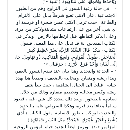
وَيَأْخُذُهَا وَيَحْمِلُهَا عَلَى مَنَاكِبِهِ)، ( تثنية ١٧)
٥ – في حالة رغبة النسور في التزاوج وهم من الطيور
الاجتماعية . فان الانثى تضع شرطاً يدلل على الالتزام
والطاعة ، حيث ترمي الانثى غصن شجرة او فريسة او
اي شيء آخر من على ارتفاعات متباينةولاكثر من مرة،
وعلى الذكر التقاطها قبل ارتطامها بالارض . ويذكر في
الكتاب المقدس اية قد تدلل على هذا المعنى فيقول
الكتاب ( هكَذَا قَالَ السَّيِّدُ الرَّبُّ: نَسْرٌ عَظِيمٌ كَبِيرُ
الْجَنَاحَيْنِ، طَوِيلُ الْقَوَادِمِ، وَاسِعُ الْمَنَاكِبِ، ذُو تَهَاوِيلَ، جَاءَ
إِلَى لُبْنَانَ وَأَخَذَ فَرْعَ الأَرْزِ). ( حزقيال ١٧)
٦ – الحداثة والتجديد وهذا يبان عند تقدم النسور بالعمر،
ويبدا ريشه ومنقاره ومخالبه بالضعف ، وطبعاً هذا يهدد
حياته ، فيلجأ الى الجبال الشاهقة ، حيث يبدأ بنتف
ريشه وكسر مخالبه وتحطيم منقاره وذلك من خلال
تصادمه بالصخور . وبعد ذلك يتجدد كل شيء فيه ، فيعود
سالمأً معافا بعد فترة، وهكذا السرياني عليه بالتجديد
والتحديث ليواكب تتطور الانسانية ..يقول الكتاب (الَّذِي
يُشْبعُ بِالْخَيْرِ عُمْرَكِ، فَيَتَجَدَّدُ مِثْلَ النَّسْرِ شَبَابُكِ) (
المزامير ١٠٣) . ويرمز ايضاً لتجديد حياة المؤمن الروحية