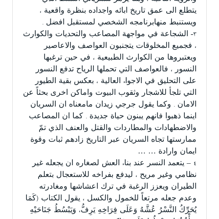
يتطلع الى عمق تاريخ ابائه واجداده بنظرة واقعية ،
ويستنبط منهابرنامجه الشخصي لمستقبل افضل .
٣- الشجاعة في مواجهة المصاعب والتحديات والكوارث
، فجميع المخلوقات يتجنبون العواصف والاعاصير
ويعتبروها من الكوارث الطبيعية ، في حين ترغبها
النسور ، فالعواصف التي تحملها الرياح تدفع النسور
على التحليق في الاجواء العالية ، بعكس بقية الطيور
التي تلجأ للاشجار وثقوب البيوت واماكن اخرى بحثاً عن
الامان . وكما يقول جرجي زيدان مامعناه ان السريان
اينما ذهبوا فانهم يبنون حياة جديدة . كما ان المصاعب
والاضطهادات والمطاردات والقتل والعنف الذي تمّ
ممارستها تجاه السريان عبر التاريخ زادهم ثبات وقوة
ايمان وارادة … …
٤ – يتعمد النسر عند بناء العش لصغاره ان يجعله غير
نظامي وغير مريح ، ليدفع بفراخه للاستعجال بتعلم
الطيران ويعزز الرغبة في ترك اعشاشها ومغادرته
وعدم جعله مرتعاً للخمول والكسل ، يقول الكتاب (كَمَا
يُحَرِّكُ النَّسْرُ عُشَّهُ وَعَلَى فِرَاخِهِ يَرِفُّ، وَيَبْسُطُ جَنَاحَيْهِ