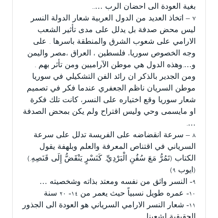
بغية العودة الى احضان الرب …..
٧ – اتخاذ العديد من الدول العربية شعار الدولة النسر
ليس محض صدفة بل يدلل على مدى تأثير الشعب
الارامي على شعوب الشرق والمنطقة باسرها . على
وجه الخصوص سوريا، فلسطين ، العراق ،مصر واليمن
و….وهذه الدول هي موطن الآراميين ومن تأثر بهم .
ومن الجدير بالذكر ان رائد الفن التشكيلي في سوريا
موطن السريان ناظم الجعفري عندما فكر في تصميم
شعار سوريا وقع اختياره على النسر، كانت تلك فكرة
او مايسمى وحي وليس اقتراح ولم يكن بمحض الصدفة
….
٨ – سرعة انقضاضه على الفريسة تدلل على سرعة
السرياني في اقتناص المعرفة والعلم وبلهفة يقول
الكتاب (تَمُرُّ مَعَ سُفُنِ الْبَرْدِيِّ. كَنَسْرٍ يَنْقَضُّ إِلَى قَنَصِهِ.)
(ايوب ٩)
٩- النسر واثق من نفسه ومعتد بذاته وشخصيته …
١٠- عمره طويل نسبياً حيث يعمر من ١٤- ٢٠ سنة
١١- شعار النسر الارامي السرياني هو العودة الى الجذور
الحقيقية لشعبنا