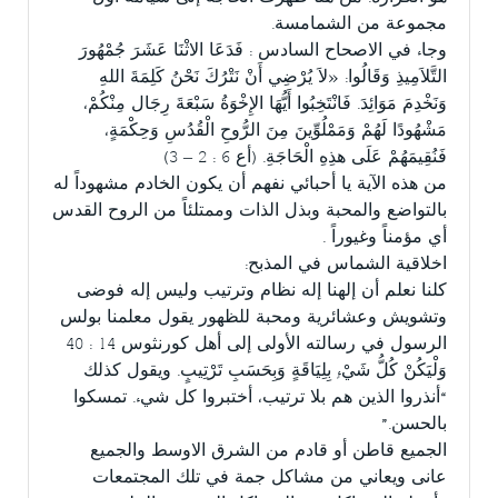
مجموعة من الشمامسة.
وجاء في الاصحاح السادس : فَدَعَا الاثْنَا عَشَرَ جُمْهُورَ
التَّلاَمِيذِ وَقَالُوا: «لاَ يُرْضِي أَنْ نَتْرُكَ نَحْنُ كَلِمَةَ اللهِ
وَنَخْدِمَ مَوَائِدَ. فَانْتَخِبُوا أَيُّهَا الإِخْوَةُ سَبْعَةَ رِجَال مِنْكُمْ،
مَشْهُودًا لَهُمْ وَمَمْلُوِّينَ مِنَ الرُّوحِ الْقُدُسِ وَحِكْمَةٍ،
فَنُقِيمَهُمْ عَلَى هذِهِ الْحَاجَةِ. (أع 6 : 2 – 3)
من هذه الآية يا أحبائي نفهم أن يكون الخادم مشهوداً له
بالتواضع والمحبة وبذل الذات وممتلئاً من الروح القدس
أي مؤمناً وغيوراً .
اخلاقية الشماس في المذبح:
كلنا نعلم أن إلهنا إله نظام وترتيب وليس إله فوضى
وتشويش وعشائرية ومحبة للظهور يقول معلمنا بولس
الرسول في رسالته الأولى إلى أهل كورنثوس 14 : 40
وَلْيَكُنْ كُلُّ شَيْءٍ بِلِيَاقَةٍ وَبِحَسَبِ تَرْتِيبٍ. ويقول كذلك
“أنذروا الذين هم بلا ترتيب، أختبروا كل شيء. تمسكوا
بالحسن.”
الجميع قاطن أو قادم من الشرق الاوسط والجميع
عانى ويعاني من مشاكل جمة في تلك المجتمعات