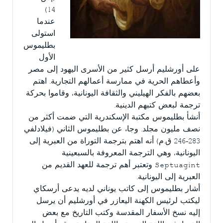
14)
عندما
استولى
بطليموس
الأول
على أورشليم أرسل كثير من الأسرى اليهود إلى مصر
وأعطاهم الحرية في ممارسة أعمالهم التجارية. اهتم
بعضهم بالفكر الهيليني والثقافة اليونانية، وقاموا بحركة
ترجمة لبعض كتبهم الدينية.
أنشأ بطليموس مكتبة الإسكندرية التي ضمت أكثر من
نصف مليون مجلد. وجاء عن بطليموس الثاني (فيلادلفي
283-246 ق.م) أنه اهتم بترجمة التوراة من العبرية إلى
اليونانية، وهي الترجمة المعروفة بالسبعينية
Septuagint وتعتبر أهم ترجمة للعهد القديم من
العبرية إلى اليونانية.
أشار بطليموس إلى كاتب يوناني لديه يدعى أرسكاي
ليكتب لرئيس الكهنة اليعازر في أورشليم أن يرسل
إليه نسخ الأسفار المقدسة وكتب التاريخ مع بعض