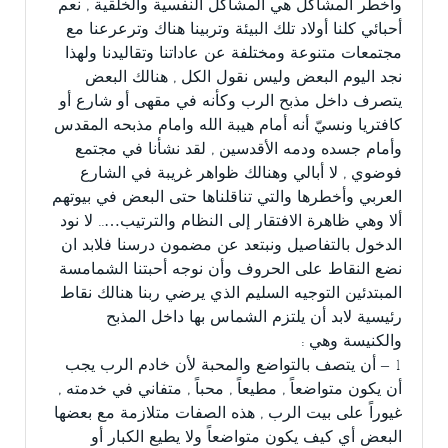
وأخطر المشاكل هي المشاكل النفسية والخلقية , نعم
أحبائي كلنا أولاد تلك البيئة وتربينا هناك وترعرعنا مع
مجتمعات متنوعة ومختلفة عن عاداتنا وتقاليدنا ولهذا
نجد اليوم البعض وليس نقول الكل , هنالك البعض
يتصرف داخل مذبح الرب وكأنه في مقهى أو شارع أو
كافتريا ونسيّ أنه أمام هيبة الله وامام مذبحه المقدس
وأمام جسده ودمه الأقدسين , لقد نشأنا في مجتمع
فوضوي , لا أبالي وهنالك ظواهر غريبة في الشارع
العربي وأخطرها والتي تناقلناها حتى البعض في بيوتهم
ألا وهي ظاهرة الافتقار إلى النظام والترتيب….. لا نود
الدخول بالتفاصيل ونبتعد عن مضمون درسنا فلابد ان
نضع النقاط على الحروف وأن نوجه أحبتنا الشمامسة
المبتدئين التوجيه السليم الذي يرضي ربنا هنالك نقاط
رئيسية لابد أن يلتزم الشماس بها داخل المذبح
والكنيسة وهي :
1 – أن يتصف بالتواضع والمحبة لأن خادم الرب يجب
أن يكون متواضعاً , مطيعاً , محباً , متفاني في خدمته ,
غيوراً على بيت الرب , هذه الصفات متلازمة مع بعضها
البعض أي كيف يكون متواضعاً ولا يطيع الكبار أو