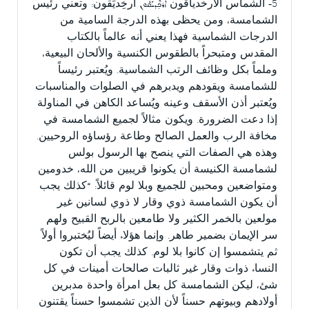
5- الشماس الأرخدياقون ܐܰܪܟ̣ܶܕܝܰܩܽܘܢ أَرخِديَقون: وتعني رئيس
الشمامسة، ومن يحظى بهذه الدرجة السامية من
الدرجات الشماسية فهذا يعني أنه عالماً بالكتاب
المقدس ومتبحراً بالطقوس الكنسية والألحان البيعية،
وملماً بكل وظائف الرتب الشماسية. ويُعتبر رئيساً
للشمامسة ويقودهم ويدبرهم في الصلوات والمناسبات
ويُعتبر أذن الأسقف وعينه ويُساعد الكاهن في المناولة
إذا دعت الضرورة. ويكون مثالاً لجميع الشمامسة في
مخافة الرب والعمل الصالح وطاعة رؤساؤه الروحيين.
وهذه هي الصفات التي ينصح بها الرسول بولس
لشمامسة الكنيسة أن يكونوا قريبين من الله، خدومين
ومتواضعين ومحبين للجميع وبلا لوم قائلاً: “كذلك يجب
أن يكون الشمامسة ذوي وقار لا ذوي لسانين غير
مولعين بالخمر الكثير ولا طامعين بالربح القبيح ولهم
سر الإيمان بضمير طاهر. وإنما هؤلاء أيضاً ليُختبروا أولاً
ثم يتشمسوا إن كانوا بلا لوم. كذلك يجب أن تكون
النساء ذوات وقار غير ثالبات صالحات أمينات في كل
شئ، ليكن الشمامسة كل بعل امرأة واحدة مدبرين
أولادهم وبيوتهم حسناً لأن الذين تشمسوا حسناً يقتنون