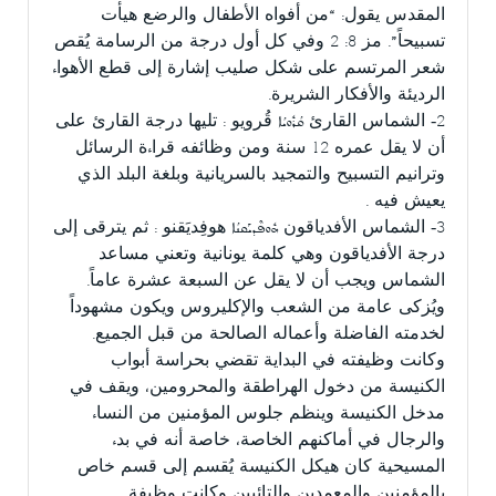
المقدس يقول: “من أفواه الأطفال والرضع هيأت
تسبيحاً”. مز 8: 2 وفي كل أول درجة من الرسامة يُقص
شعر المرتسم على شكل صليب إشارة إلى قطع الأهواء
الرديئة والأفكار الشريرة.
2- الشماس القارئ ܩܳܪܽܘܝܳܐ قُرويو : تليها درجة القارئ على
أن لا يقل عمره 12 سنة ومن وظائفه قراءة الرسائل
وترانيم التسبيح والتمجيد بالسريانية وبلغة البلد الذي
يعيش فيه .
3- الشماس الأفدياقون ܗܽܘܦܶܕܝܰܩܢܳܐ هوفِديَقنو : ثم يترقى إلى
درجة الأفدياقون وهي كلمة يونانية وتعني مساعد
الشماس ويجب أن لا يقل عن السبعة عشرة عاماً.
ويُزكى عامة من الشعب والإكليروس ويكون مشهوداً
لخدمته الفاضلة وأعماله الصالحة من قبل الجميع.
وكانت وظيفته في البداية تقضي بحراسة أبواب
الكنيسة من دخول الهراطقة والمحرومين، ويقف في
مدخل الكنيسة وينظم جلوس المؤمنين من النساء
والرجال في أماكنهم الخاصة، خاصة أنه في بدء
المسيحية كان هيكل الكنيسة يُقسم إلى قسم خاص
بالمؤمنين والمعمدين والتائبين وكانت وظيفة