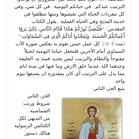
الترتيب عندكم , في حياتكم اليومية , في كل شيء وفي
كل مفردات الحياة التي تعيشوها ومنها تنطلقوا في
خدمة المذبح وفي الحياة العملية , يقول الكتاب
المقدس : “فَلْيُضِئْ نُورُكُمْ هكَذَا قُدَّامَ النَّاسِ، لِكَيْ يَرَوْا
أَعْمَالَكُمُ الْحَسَنَةَ، وَيُمَجِّدُوا أَبَاكُمُ الَّذِي فِي السَّمَاوَاتِ.”
(مت 5: 16). كل عمل حسن نقوم به يعكس صورة الأب
السماوي أمام الأخرين فلنجعل حياتنا اليومية انجيلاً
مفتوحاً والنظام والترتيب ليس بجديد فمنذ بدء الخليقة
وجدهما الله عندما خلق الارض وما فيها في ستة ايام
مما يدل على الترتيب أي كان بمقدوره ان يصنعها بيوم
واحد.
يتبع الجزء الثاني
الجزء الثاني
شروط ورتب
الشماسية :
من البديهي لكل
الكنائس الرسولية
هنالك دستور