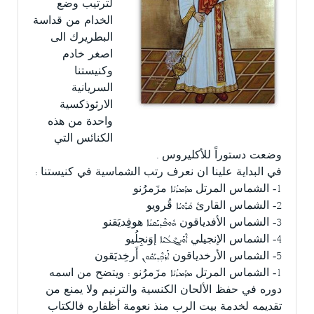
لترتيب وضع
الخدام من قداسة
البطريرك الى
اصغر خادم
وكنيستنا
السريانية
الارثوذكسية
واحدة من هذه
الكنائس التي
وضعت دستوراً للأكليروس .
في البداية علينا ان نعرف رتب الشماسية في كنيستنا :
1- الشماس المرتل ܡܙܰܡܪܳܢܳܐ مزَمرُنو
2- الشماس القارئ ܩܳܪܽܘܝܳܐ قُرويو
3- الشماس الأفدياقون ܗܽܘܦܶܕܝܰܩܢܳܐ هوفِديَقنو
4- الشماس الإنجيلي ܐܶܘܰܢܓܶܠܳܝܳܐ إوَنجِلُيو
5- الشماس الأرخدياقون ܐܰܪܟ̣ܶܕܝܰܩܽܘܢ أَرخِديَقون
1- الشماس المرتل ܡܙܰܡܪܳܢܳܐ مزَمرُنو : ويتضح من اسمه
دوره في حفظ الألحان الكنسية والترنيم ولا يمنع من
تقديمه لخدمة بيت الرب منذ نعومة أظفاره فالكتاب