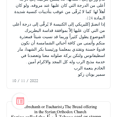
أعلى من الدرجة التي كان عليها عند مروقه، ولو كان
أهلاً لها. كما لا يُرقّى من عوقب بتأديبات كنسية شديدة.
الـمادة 124:
إذا انضمّ إكليريكي إلى الكنيسة لا يُرقَّى إلى درجة أعلى
من التي كان عليها إلاّ بموافقة قداسة البطريرك.
الموضوع يطول كثيراً وربما قد نسيت شيئاً فمعذرة
منكم وأتمنى من كافة أحبائي الشمامسة أن نكون
قدوةً حسنة ونقتدي بمعلمنا ورئيسنا بكر الشهداء مار
اسطيفانوس ولتكن بركة صلواته معنا وتعضدنا في
خدمة مذبح الرب وله كل المجد والاكرام آمين .
الخادم بنعمة الرب
سمير يونان زكو
10 / 11 / 2022