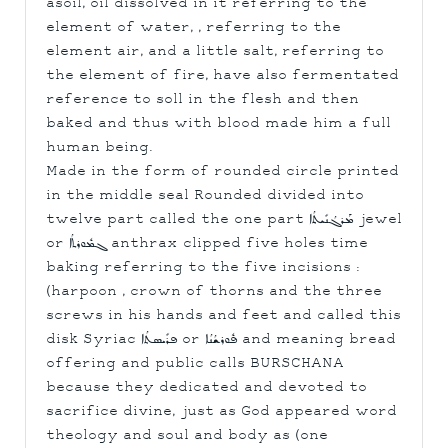
asoil, oil dissolved in it referring to the
element of water, , referring to the
element air, and a little salt, referring to
the element of fire, have also fermentated
reference to soll in the flesh and then
baked and thus with blood made him a full
human being.
Made in the form of rounded circle printed
in the middle seal Rounded divided into
twelve part called the one part ܡܰܪܓܳܢܺܝܬܳܐ jewel
or ܓܡܽܘܪܬܳܐ anthrax clipped five holes time
baking referring to the five incisions :
(harpoon , crown of thorns and the three
screws in his hands and feet and called this
disk Syriac ܦܪܺܝܣܬܳܐ or ܦܽܘܪܫܳܢܳܐ and meaning bread
offering and public calls BURSCHANA
because they dedicated and devoted to
sacrifice divine, just as God appeared word
theology and soul and body as (one