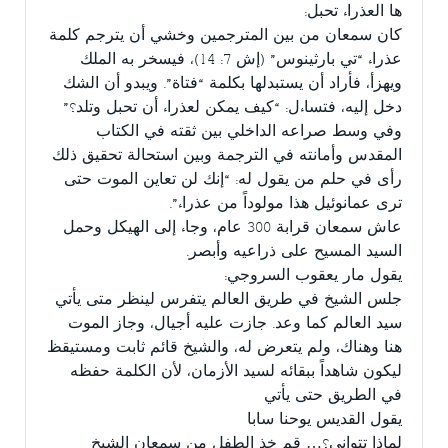
ها العذراء تحبل:
كان سمعان من بين المترجمين وخشي أن يترجم كلمة
عذراء “تي بارثينوس” (إش 7: 14)، فيسخر به الملك
ويهزأ، فأراد أن يستبدلها بكلمة “فتاة”. ويبدو أن الشك
دخل إليه، فتساءل: “كيف يمكن لعذراء أن تحبل وتلد؟”
وفي وسط صراعه الداخلي بين ثقته في الكتاب
المقدس وأمانته في الترجمة وبين استحالة تحقيق ذلك
رأى في حلم من يقول له: “إنك لن تعاين الموت حتى
ترى عمانوئيل هذا مولوداً من عذراء”.
عاش سمعان قرابة 300 عام، وجاء إلى الهيكل وحمل
السيد المسيح على ذراعيه وأبصر.
يقول مار يعقوب السروجي:
جلس الشيخ في طريق العالم يتفرس لينظر متى يأتي
سيد العالم كما وعد. جازت عليه أجيال، وجاز الموت
هنا وهناك، ولم يتعرض له، والشيخ قائم ثابت ومستيقظ
ليكون شاهداً ببقائه لسيد الأزمان، لأن الكلمة حفظه
في الطريق حتى يأتي
يقول القديس يوحنا سابا
لماذا تتوانى؟… قم خذ الطفل من سمعان الشيخ