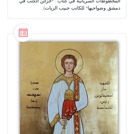
المخطوطات السريانية في كتاب : “خزائن الكتب في
دمشق وضواحيها” للكاتب حبيب الزيات) .