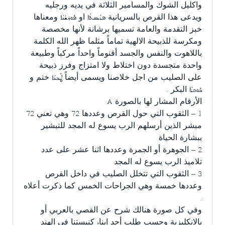
واكليل الشوك والمسامير الثلاثة في يديه ورجليه
ويدعى هذا القرص بالسريانية ܦܪܺܝܣܬܳܐ او ܦܽܘܪܫܳܢܳܐ ومعناها
خبز التقدمة والعامة تسميها برشانة لأنها مخصصة
ومكرسة للذبيحة الالهية تماماً مثلما ظهر الله الكلمة
باللاهوت والنفس والجسد أقنوماً واحداً مركباً وطبيعة
واحدة متجسدة دون اختلاط ولا امتزاج وفرز ذبيحة
على الصليب من اجل خلاصنا ويسمى أيضاً ܛܰܒܥܳܐ ختم و
ܒܽܘܟܪܳܐ البكر .
الأرقام المشار لها بالصورة A
1 – الثقوب التي حول القرص وعددها 72 وهي تعني 72
مبشر الذين أرسلهم الرب يسوع له المجد للتبشير
ببشارة الحياة
2 – الجوهرة أو الجمرة وعددها اثنا عشر على عدد
تلاميذ الرب يسوع له المجد
3 – الثقوب التي تتخلل الصليب في داخل القرص
وعددها خمسة وهي الجراحات الخمس كما ذكرت أعلاه
.
وفي كل صورة هنالك شرح عن القصي بالعربي أو
بالانكليزية وحسب طلب أحد ابناء كنيستنا في الهند