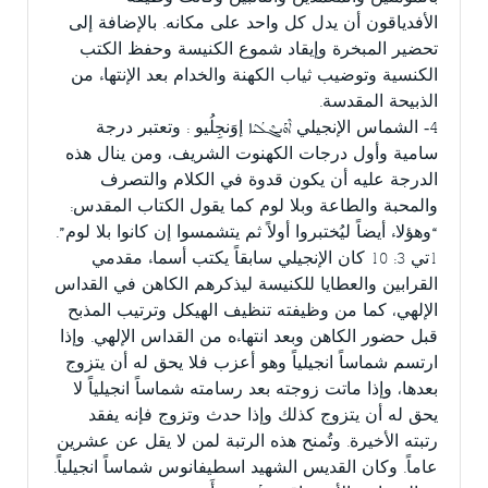
الأفدياقون أن يدل كل واحد على مكانه. بالإضافة إلى
تحضير المبخرة وإيقاد شموع الكنيسة وحفظ الكتب
الكنسية وتوضيب ثياب الكهنة والخدام بعد الإنتهاء من
الذبيحة المقدسة.
4- الشماس الإنجيلي ܐܶܘܰܢܓܶܠܳܝܳܐ إوَنجِلُيو : وتعتبر درجة
سامية وأول درجات الكهنوت الشريف، ومن ينال هذه
الدرجة عليه أن يكون قدوة في الكلام والتصرف
والمحبة والطاعة وبلا لوم كما يقول الكتاب المقدس:
“وهؤلاء أيضاً ليُختبروا أولاً ثم يتشمسوا إن كانوا بلا لوم”.
1تي 3: 10 كان الإنجيلي سابقاً يكتب أسماء مقدمي
القرابين والعطايا للكنيسة ليذكرهم الكاهن في القداس
الإلهي، كما من وظيفته تنظيف الهيكل وترتيب المذبح
قبل حضور الكاهن وبعد انتهاءه من القداس الإلهي. وإذا
ارتسم شماساً انجيلياً وهو أعزب فلا يحق له أن يتزوج
بعدها، وإذا ماتت زوجته بعد رسامته شماساً انجيلياً لا
يحق له أن يتزوج كذلك وإذا حدث وتزوج فإنه يفقد
رتبته الأخيرة. وتُمنح هذه الرتبة لمن لا يقل عن عشرين
عاماً. وكان القديس الشهيد اسطيفانوس شماساً انجيلياً.