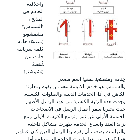
واخلاقية
الخادم في
المذبح :
“الشماس”
مشمشونو
(ܡܫܰܡܫܳܢܳܐ) خادم
كلمة سريانية
جاءت من
ܬܶܫܡܶܫܬ̊ܳܐ
(تِشمِشتو)
خِدمة وܡܫܰܡܫܳܢܽܘܼܬ̥ܳܐ. ܫܰܡܳܫܽܘܼܬ̥ܳܐ اسم مصدر
والشماس هو خادم الكنيسة وهو من يقوم بمعاونة
الكاهن في أداء الخدمات الدينية والصلوات الكنسية.
وجدت هذه الرتبة الكنسية من عهد الرسل الأطهار
حيث يخبرنا سفر أعمال الرسل في الأصحاحات
الخمسة الأولى عن نمو وتوسع الكنيسة الأولى ومع
تزايد العدد واتساع الخدمة ظهرت مشاكل داخلية
والتزامات يصعب أن يقوم بها الرسل الذين كان عملهم
هو الكرازة. من هنا ظهرت الحاجة إلى سيامة أول