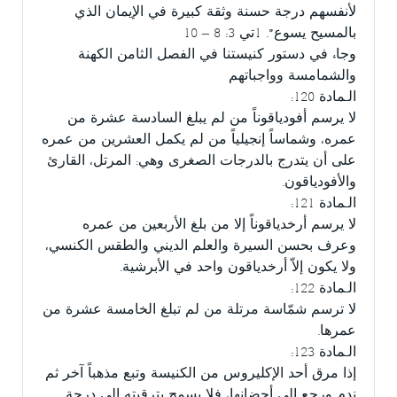
لأنفسهم درجة حسنة وثقة كبيرة في الإيمان الذي
بالمسيح يسوع”. 1تي 3: 8 – 10
وجاء في دستور كنيستنا في الفصل الثامن الكهنة
والشمامسة وواجباتهم
الـمادة 120:
لا يرسم أفودياقوناً من لم يبلغ السادسة عشرة من
عمره، وشماساً إنجيلياً من لم يكمل العشرين من عمره
على أن يتدرج بالدرجات الصغرى وهي: المرتل، القارئ
والأفودياقون.
الـمادة 121:
لا يرسم أرخدياقوناً إلا من بلغ الأربعين من عمره
وعرف بحسن السيرة والعلم الديني والطقس الكنسي،
ولا يكون إلاّ أرخدياقون واحد في الأبرشية.
الـمادة 122:
لا ترسم شمّاسة مرتلة من لم تبلغ الخامسة عشرة من
عمرها.
الـمادة 123:
إذا مرق أحد الإكليروس من الكنيسة وتبع مذهباً آخر ثم
ندم ورجع إلى أحضانها، فلا يسمح بترقيته إلى درجة