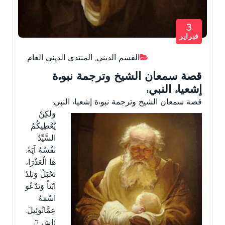
3
فبراير
القسم الديني
,
المنتدى الديني العام
قصة سمعان الشيخ وترجمة نبوءة
إشعياء النبي:
قصة سمعان الشيخ وترجمة نبوءة إشعياء النبي:
وَلكِنْ
يُعْطِيكُمُ
السَّيِّدُ
نَفْسُهُ آيَةً:
هَا الْعَذْرَاءُ
تَحْبَلُ وَتَلِدُ
ابْناً وَتَدْعُو
اسْمَهُ
عِمَّانُوئِيلَ.
(إش 7: