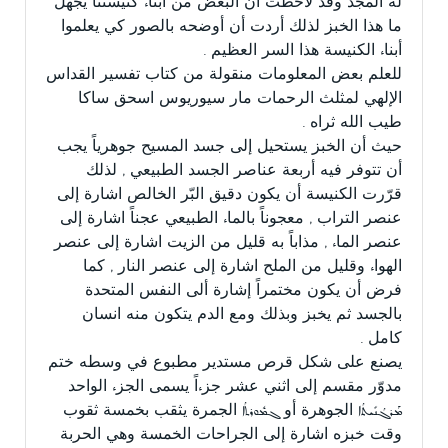
له المجد وقد لاحظت أن البعض من أبناء كنيستنا يجهل
ما هذا الخبز لذلك أردت أن أوضحه بالصور كي يعلموا
أبناء الكنيسة هذا السر العظيم .
للعلم بعض المعلومات منقولة من كتاب تفسير القداس
الإلهي لمثلث الرحمات مار سيوريوس اسحق ساكا
طيب الله ثراه .
حيث أن الخبز يستحيل إلى جسد المسيح جوهرياً يجب
أن تتوفر فيه أربعة عناصر الجسد الطبيعي , لذلك
قرّرت الكنيسة أن يكون دقيق البّر الخالص اشارة إلى
عنصر التراب , معجوناً بالماء الطبيعي عجناً اشارة إلى
عنصر الماء , مذاباً به قليل من الزيت اشارة إلى عنصر
الهواء وقليل من الملح اشارة إلى عنصر النار , كما
فرض أن يكون مختمراً إشارة ألى النفس المتحدة
بالجسد ثم يخبز وبذلك ومع الدم يتكون منه انسان
كامل .
يصنع على شكل قرص مستدير مطبوع في وسطه ختم
مدوّر مقسم إلى اثني عشر جزءاً يسمى الجزء الواحد
ܡܰܪܓܳܢܺܝܬܳܐ الجوهرة أو ܓܡܽܘܪܬܳܐ الجمرة يثقب بخمسة ثقوب
وقت خبزه اشارة إلى الجراحات الخمسة وهي الحربة