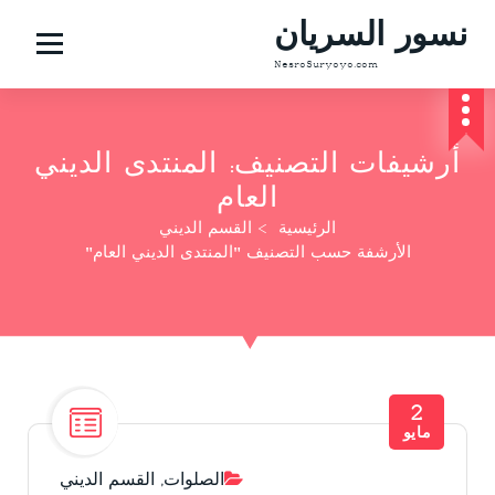
نسور السريان
NesroSuryoyo.com
أرشيفات التصنيف: المنتدى الديني
العام
الرئيسية
>
القسم الديني
الأرشفة حسب التصنيف "المنتدى الديني العام"
2
مايو
الصلوات
,
القسم الديني