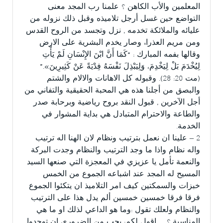
المعلمين والأب الكاهن ؟ علمنا رب المجد معنى
التواضع حين غسل أرجل تلاميذه وقبل ذلك نزوله من
عليائه والملائكة تخدمه , نزل وتجسد من الروح القدس
ومن مريم العذراء وصار يخدم البشرية على الارض
وقالها بفمه المبارك : “كَمَا أَنَّ ابْنَ الإِنْسَانِ لَمْ يَأْتِ
لِيُخْدَمَ بَلْ لِيَخْدِمَ، وَلِيَبْذِلَ نَفْسَهُ فِدْيَةً عَنْ كَثِيرِينَ».”
(مت 20: 28). وقبوله كل الاهانات والالام والشتم
والبصق من أجلنا هذه هي المحبة الحقيقية والتفاني من
أجل الآخرين , قبول النقد بروح رياضية وبرحابة صدر
والطاعة والاحترام المتبادل هي بداية المشوار في
الخدمة.
2 – علينا ان نعمل بترتيب ونظام لان الهنا اله ترتيب
واله نظام واذا ما وجد الترتيب والنظام وجدت البركة
والنعمة تأمل يا عزيزي في المعجزة التي صنعها السيد
المسيح له المجد عند اشباعه الجموع من الخمس
خبزات والسمكتين كيف امر التلاميذ ان يتكئوا الجموع
فرقا فرقا خمسين خمسين ألم يدل هذا على الترتيب
والنظام ولعلك تقول :وما هو الداعي لذلك او ما هي
المناسبة ؟… اقول لكم: يجب من الضروري ان توجدوا