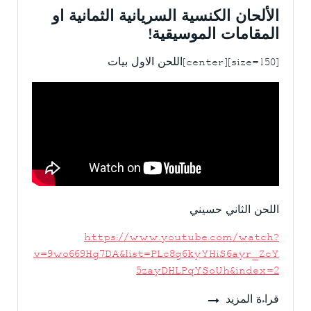
الألحان الكنسية السريانية الثمانية او
المقامات الموسيقية!
[size=150][center]اللحن الاول بيات
اللحن الثاني حسيني
https://www.youtube.com/watch?
v=9wo669Hg7DA&list=PLc8g6kyYHiS6ayr_ZcY
5zayDHLPqYSoUh&index=2
قراءة المزيد