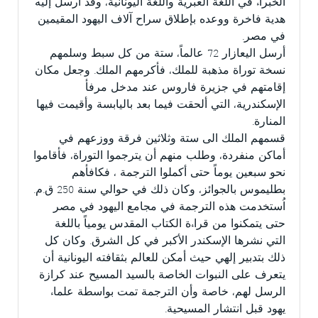
الخبراء في اللغة العبرية واللغة اليونانية، وقد أرسل إليه
هدية فاخرة ووعده بإطلاق سراح آلاف اليهود المقيمين
في مصر.
أرسل اليعازار 72 عالماً، ستة من كل سبط وسلمهم
نسخة توراة مذهبة للملك، فأكرمهم الملك. وجعل مكان
إقامتهم في جزيرة فاروس عند مدخل مرفأ
الإسكندرية، التي ألحقت فيما بعد باليابسة وأقيمت فيها
المنارة.
قسمهم الملك الى ستة وثلاثين فرقة ووزعهم في
أماكن منفردة، وطلب منهم أن يترجموا التوراة، فأقاموا
نحو سبعين يوماً حتى أكملوا الترجمة ، فكافأهم
بطليموس بالجوائز، وكان ذلك في حوالي سنة 250 ق.م.
اُستخدمت هذه الترجمة في مجامع اليهود في مصر
حتى يتمكنوا من قراءة الكتاب المقدس يومياً باللغة
التي نشرها الإسكندر الأكبر في كل الشرق. وكان كل
ذلك بتدبير إلهي حيث أمكن للعالم بثقافته اليونانية أن
يتعرف على النبوات الخاصة بالسيد المسيح عند كرازة
الرسل لهم، خاصة وأن الترجمة تمت بواسطة علماء
يهود قبل انتشار المسيحية.