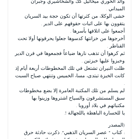
والد الخوري ميخائيل كك والشخاشيري وجبران
الميداني .
خشى الوكلاء من كثرتها أن تكون حجة بيد السريان
يتقوون بها على اثبات حقوقهم على الدير .
أجمعوا على اتلافها بأسرها .
أخرجوها من خزانتها كدسوها جعلوا يحرقونها أولا تحت
القناطر .
ثم كرهوا أن تذهب نارها ضياعاُ فجمعوها في فرن الدير
وخبزوا عليها خبزتين .
ظلت النيران تشتعل في تلك المخطوطات أربعة أيام إذ
كانت الخبزة تبتدىء مساء الخميس وتنتهي صباح السبت
.
لم يسلم من تلك المكتبة العامرة إلا بضع مخطوطات
سبق المستشرقون والسياح اشتروها وزينوا بها
مكتباتهم في بلاد أوروبا .
يا للخسارة الباهظة ياللجهالة !.
(المصدر
: كتاب ” عصر السريان الذهبي”. ذكرت حادثة حرق