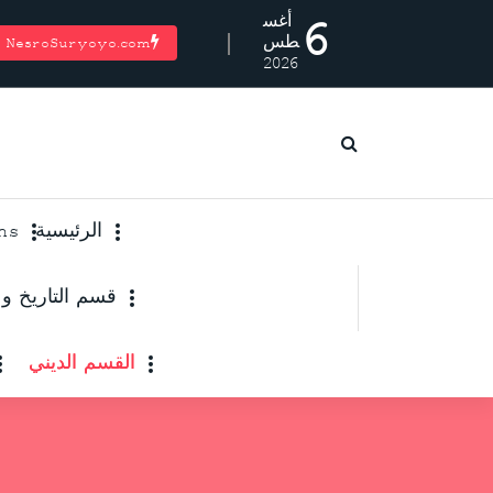
أغس
6
طس
NesroSuryoyo.com
2026
الرئيسية
rooms
قسم التاريخ و
القسم الديني