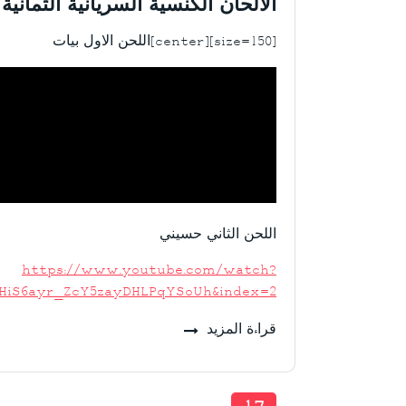
الألحان الكنسية السريانية الثمانية
[size=150][center]اللحن الاول بيات
اللحن الثاني حسيني
https://www.youtube.com/watch?
YHiS6ayr_ZcY5zayDHLPqYSoUh&index=2
قراءة المزيد