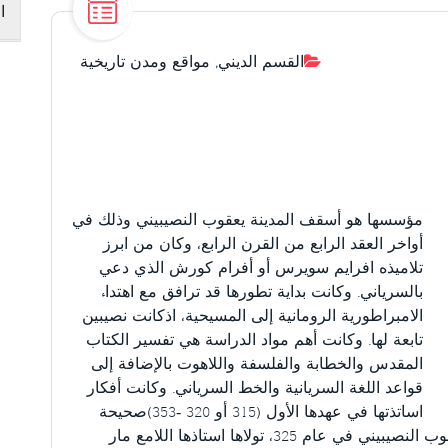
ا
القسم الديني
,
مواقع ومدن تاريخية
مؤسسها هو أسقف المدينة يعقوب النصيبيني وذلك في
أواخر العقد الرابع من القرن الرابع، وكان من ابرز
تلاميذه افرايم سويرس أو أفرام كورش الذي دعي
بالسرياني. وكانت بداية تطورها قد ترافق مع اهتداء
الامبراطورية الرومانية إلى المسيحية، اذكانت نصيبين
تابعة لها. وكانت أهم مواد الدراسة هي تفسير الكتاب
المقدس والخطابة والفلسفة واللاهوت بالإضافة إلى
قواعد اللغة السريانية والخط السرياني. وكانت أفكار
اساتذتها في عهدها الأول (315 أو 320 -353)صحيحة
ومطابقة للفكر المسيحي، وبعد وفاة مديرها يعقوب النصيبيني في عام 325، تولاها استاذها اللامع مار