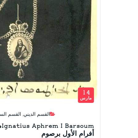
14
مارس
القسم الديني
,
القسم السر
m
أفرام الأول برصوم