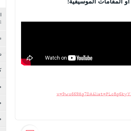
 او المقامات الموسيقية!
l
ames
د
ك
م
v=9wo669Hg7DA&list=PLc8g6ky
م
م