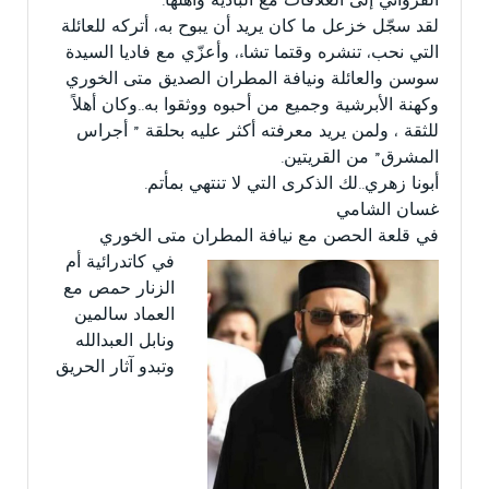
القرواني إلى العلاقات مع البادية وأهلها.
لقد سجّل خزعل ما كان يريد أن يبوح به، أتركه للعائلة
التي نحب، تنشره وقتما تشاء، وأعزّي مع فاديا السيدة
سوسن والعائلة ونيافة المطران الصديق متى الخوري
وكهنة الأبرشية وجميع من أحبوه ووثقوا به..وكان أهلاً
للثقة ، ولمن يريد معرفته أكثر عليه بحلقة ” أجراس
المشرق” من القريتين.
أبونا زهري..لك الذكرى التي لا تنتهي بمأتم.
غسان الشامي
في قلعة الحصن مع نيافة المطران متى الخوري
في كاتدرائية أم
الزنار حمص مع
العماد سالمين
ونابل العبدالله
وتبدو آثار الحريق