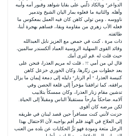
الدواعر” وبالكاد دَلّني على بقايا شواهد وقبور أمه وأبيه
وأهله. والثانية ما فعلوه بمار اليان الشيخ وتدمير
ناووسه ، ومن تولي كاهن كان فيه العمل بمعكوس ما
فعله الأب زهري من مقاومة وبقاء، فساهم بهجرة أبناء
طائفته.
ذات مرة ، كنت في حمص مع العزيز نابل العبدالله
وقائد القوى السهلية الروسية العماد ألكسندر سالمين،
حيث قلت له :قم لترى أمك.
قال لي من أمي ؟! ، قلت له مريم العذراء فنحن على
بعد خطوات من زنّارها، وكان الخوري خزعل كاهن
كنيسة العذراء ” أم الزنار” دليله إلى دمعة إيمان ما يزال
يرافقه، كما ترافقنا مؤخراً إلى قلعة الحصن وفي
تدشين مقام زنار العذراء، وكان ممسكاً بتلابيب
آلامه..ضاحكاً مازحاً مستقبلاً الناس ومقبلاً إلى الحياة..
لكن مرضه كان أقوى.
حزنت لأنني كنت مسافراً حين قصد لبنان في طريقه
إلى العلاج في الهند فلم أقم بواجبه..لأن الاحتفال بهذا
الرجل متعة ومودة فهو ثرُّ الحكايات عن بلده من العنب