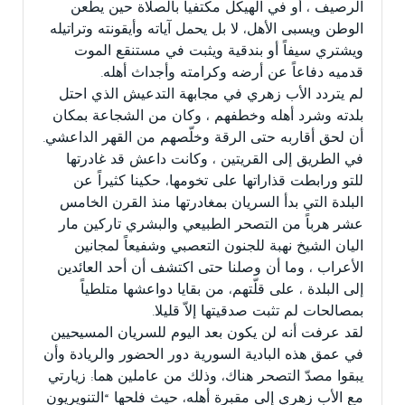
الرصيف ، أو في الهيكل مكتفياً بالصلاة حين يطعن
الوطن ويسبى الأهل، لا بل يحمل آياته وأيقونته وتراتيله
ويشتري سيفاً أو بندقية ويثبت في مستنقع الموت
قدميه دفاعاً عن أرضه وكرامته وأجداث أهله.
لم يتردد الأب زهري في مجابهة التدعيش الذي احتل
بلدته وشرد أهله وخطفهم ، وكان من الشجاعة بمكان
أن لحق أقاربه حتى الرقة وخلّصهم من القهر الداعشي.
في الطريق إلى القريتين ، وكانت داعش قد غادرتها
للتو ورابطت قذاراتها على تخومها، حكينا كثيراً عن
البلدة التي بدأ السريان بمغادرتها منذ القرن الخامس
عشر هرباً من التصحر الطبيعي والبشري تاركين مار
اليان الشيخ نهبة للجنون التعصبي وشفيعاً لمجانين
الأعراب ، وما أن وصلنا حتى اكتشف أن أحد العائدين
إلى البلدة ، على قلّتهم، من بقايا دواعشها متلطياً
بمصالحات لم تثبت صدقيتها إلاّ قليلا.
لقد عرفت أنه لن يكون بعد اليوم للسريان المسيحيين
في عمق هذه البادية السورية دور الحضور والريادة وأن
يبقوا مصدّ التصحر هناك، وذلك من عاملين هما: زيارتي
مع الأب زهري إلى مقبرة أهله، حيث فلحها “التنويريون