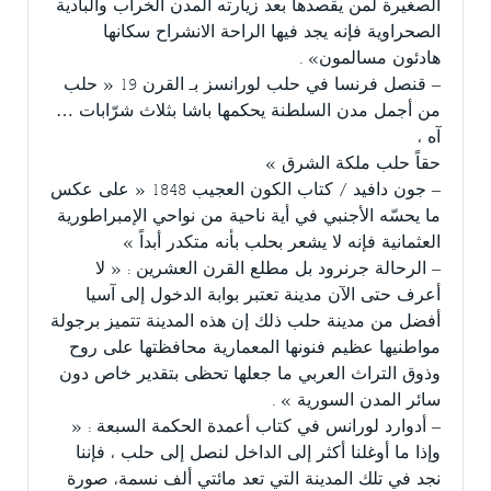
الصغيرة لمن يقصدها بعد زيارته المدن الخراب والبادية
الصحراوية فإنه يجد فيها الراحة الانشراح سكانها
هادئون مسالمون» .
– قنصل فرنسا في حلب لورانسز بـ القرن 19 « حلب
من أجمل مدن السلطنة يحكمها باشا بثلاث شرّابات …
آه ،
حقاً حلب ملكة الشرق »
– جون دافيد / كتاب الكون العجيب 1848 « على عكس
ما يحسّه الأجنبي في أية ناحية من نواحي الإمبراطورية
العثمانية فإنه لا يشعر بحلب بأنه متكدر أبداً »
– الرحالة جرنرود بل مطلع القرن العشرين : « لا
أعرف حتى الآن مدينة تعتبر بوابة الدخول إلى آسيا
أفضل من مدينة حلب ذلك إن هذه المدينة تتميز برجولة
مواطنيها عظيم فنونها المعمارية محافظتها على روح
وذوق التراث العربي ما جعلها تحظى بتقدير خاص دون
سائر المدن السورية » .
– أدوارد لورانس في كتاب أعمدة الحكمة السبعة : «
وإذا ما أوغلنا أكثر إلى الداخل لنصل إلى حلب ، فإننا
نجد في تلك المدينة التي تعد مائتي ألف نسمة، صورة