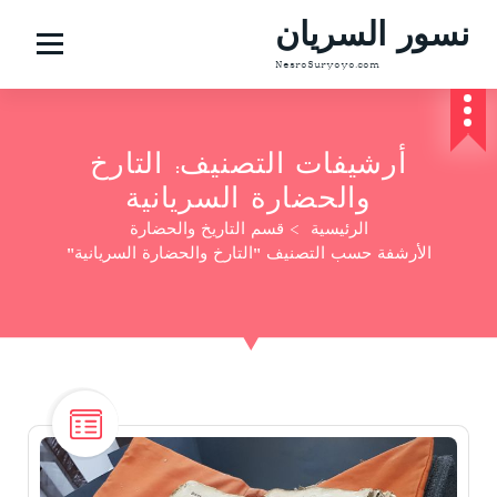
نسور السريان
NesroSuryoyo.com
أرشيفات التصنيف: التارخ
والحضارة السريانية
الرئيسية
>
قسم التاريخ والحضارة
الأرشفة حسب التصنيف "التارخ والحضارة السريانية"