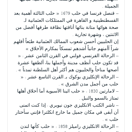
الجميلة .
– قنصل فرنسا في حلب 1679 « حلب الثالثة أهمية بعد
القسطنطينية و القاهرة في الممتلكات العثمانية لـ
صحة هوائها متانة بنائها أناقتها نظافة طرقها أفضل من
الاثنتين ، وشهرة تجارية .
إن الحلبيين أحسن شعوب الممالك العثمانية طبَعاً أقلهم
شراً آأمنهم جانباً أشدهم تمسكاً بمكارم الأخلاق »
– الرحالة الفرنسي فولني في القرن الثامن عشر : «
قد تكون حلب أنظف مدينة وأجملها بناء ألطفها عشرة
أصحها مناخاً والحلبيون هم أكثر أهل السلطنة تمدناً » .
– الرحالة الإنكليزي بوكوك بـ القرن التاسع عشر : «
حلب من أجمل مدن الشرق » .
– لامارتين 1830 : « حلب اثينا الآسيوية أما أخلاق أهلها
تمتاز بالسمو والنبل .
– ناشر الكتب الانكليزي جون نيوبري : إذا كنت اتمنى
أن أبقى في مكان جميل ما خارج انكلترا فإنني سأختار
حلب » .
– الرحالة الانكليزي راميلز 1858 : « حلب كأنها لندن