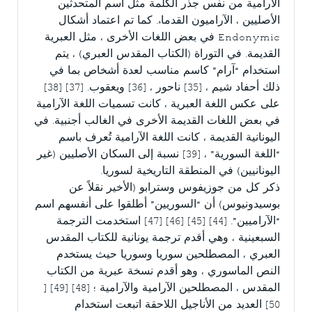
الآرامية من نفس جذر الكلمة مثل اسم المتحدثين
الأصليين ، الآراميون القدماء. كما تم اعتماد أشكال
Endonymic في بعض اللغات الأخرى ، مثل العبرية
القديمة. في التوراة (الكتاب المقدس العبري) ، يتم
استخدام “آرام” كاسم مناسب لعدة أشخاص بما في
ذلك أحفاد شيم ، [35] ناحور ، [36] ويعقوب. [37] [38]
على عكس اللغة العبرية ، كانت تسميات اللغة الآرامية
في بعض اللغات القديمة الأخرى في الغالب أجنبية. في
اليونانية القديمة ، كانت اللغة الآرامية تُعرف باسم
“اللغة السورية” ، [39] نسبة إلى السكان الأصليين (غير
اليونانيين) في المنطقة التاريخية لسوريا.
ذكر كل من جوزيفوس وسترابو (الأخير نقلاً عن
بوسيدونيوس) أن “السوريين” أطلقوا على أنفسهم اسم
“الآراميين”. [44] [45] [46] [47] استخدمت الترجمة
السبعينية ، وهي أقدم ترجمة يونانية للكتاب المقدس
العبري ، المصطلحين سوريا وسوريا حيث يستخدم
النص الماسوري ، وهو أقدم نسخة عبرية من الكتاب
المقدس ، المصطلحين الآرامية والآرامية ؛ [48] [49] [
50] العديد من الأناجيل اللاحقة اتبعت استخدام