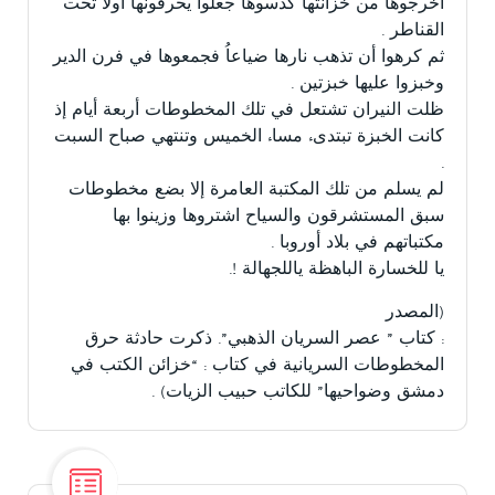
أخرجوها من خزانتها كدسوها جعلوا يحرقونها أولا تحت
القناطر .
ثم كرهوا أن تذهب نارها ضياعاُ فجمعوها في فرن الدير
وخبزوا عليها خبزتين .
ظلت النيران تشتعل في تلك المخطوطات أربعة أيام إذ
كانت الخبزة تبتدىء مساء الخميس وتنتهي صباح السبت
.
لم يسلم من تلك المكتبة العامرة إلا بضع مخطوطات
سبق المستشرقون والسياح اشتروها وزينوا بها
مكتباتهم في بلاد أوروبا .
يا للخسارة الباهظة ياللجهالة !.
(المصدر
: كتاب ” عصر السريان الذهبي”. ذكرت حادثة حرق
المخطوطات السريانية في كتاب : “خزائن الكتب في
دمشق وضواحيها” للكاتب حبيب الزيات) .