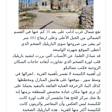
تقع شمال غرب ادلب على بعد 35 كم عنها في القسم
الشمالي من الجبل الأعلى وعلى ارتفاع 683 متر .
لم يبقى من صروحها سوى البازيليك الضخم الذي
أعطى الموقع شهرته الواسعة
قد تساءل العلماء عن الأسباب التي بررت لتشيد بازيليك
قلب لوزة الضخم الذي تجاوزت أبعاده حاجات السكان
الروحية فكتب تشالنكو :
إن أهمية الكنيسة لا تفسر بأهمية القرية ، انعزالها في
وسط سور ، موقعها على هامش المنازل ومخططها
كذلك البناء الزخرفة العناية الفائقة بالتنفيذ يحملنا على
أن نرى فيها مكان عبادة مخصص للمنطقة برمتها إنه
بلا شك مركز للحج هذا مايفسر أن قلب لوزة كانت
للكنيسة ليس العكس وأن المعاصر والزيتون كانت
للكنيسة أكثر منها للقرية ، هذه البازيليك الضخمة