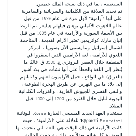
السبعينية ، بما في ذلك نسخة الملك جيمس.
تم تحديد العلاقة بين الكلدانية والسريانية والسامرية
على أنها “آرامية” لأول مرة في عام 1679 من قبل
عالم اللاهوت الألماني يوهان فيلهلم هيليغر. تم الربط
بين الأسماء السورية والآرامية في عام 1835 من قبل
إتيان مارك كواتريمير. تعتبر الآرام القديمة ، المتاخمة
لشمال إسرائيل وما يسمى الآن بسوريا ، المركز
اللغوي للآرامية ، لغة الآراميين الذين استقروا في
المنطقة خلال العصر البرونزي ج. 3500 ق. غالبًا ما
يُنظر إلى اللغة بالخطأ على أنها نشأت في بلاد آشور
(العراق). في الواقع ، حمل الآراميون لغتهم وكتاباتهم
إلى بلاد ما بين النهرين عن طريق الهجرة الطوعية ،
والنفي القسري للجيوش الغازية ، والغزوات الكلدانية
البدوية لبابل خلال الفترة من 1200 إلى 1000 قبل
الميلاد.
يستخدم العهد الجديد المسيحي العبارة Koine اليونانية
Ἑβραϊστί Hebraïstí للدلالة على “الآرامية” ، حيث
كانت الآرامية في ذلك الوقت هي اللغة التي يتحدث بها
اليهود بشكل شائع. وبدلاً من ذلك ، ترجمت الجالية