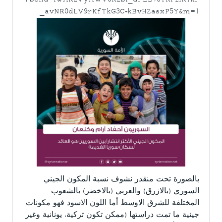
_avNR0dLV9rKfTkG3C-kBvHZasxP5Y&m=1
بالصورة تحت منقدر نشوف نسبة المكون الجيني
السوري (بالازرق) والعربي (بالاخضر) بالشعوب
المختلفة للشرق الاوسط أما اللون الاسود فهو مكونات
جينية ما تمت دراستها (ممكن تكون تركية، يونانية وغير