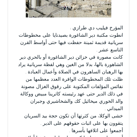
المؤرخ فيليب دي طرازي :
انطوت مكتبة دير الشاغورة بصيدنايا على مخطوطات
سريانية قديمة ثمينة حفظت فيها حتى أواسط القرن
التاسع عشر .
كانت مصورة في خزائن دير الشاغورة أو بالحري دير
الشاهورة بالهاء بدلا من الغين وهي لفظة سريانية يراد
بها الرهبان الساهرون في الصلاة وأعمال العبادة .
ظلت تلك المخطوطات الوافرة العدد معظمها من
نفائس المؤلفات المكتوبة على رقوق الغزال مصونة
في ذلك الدير حتى عهد رئيسته كاترينا مبيض ووكالة
والد الخوري ميخائيل كك والشخاشيري وجبران
الميداني .
خشى الوكلاء من كثرتها أن تكون حجة بيد السريان
يتقوون بها على اثبات حقوقهم على الدير .
أجمعوا على اتلافها بأسرها .