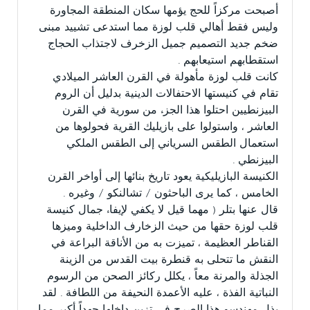
أصبحت مركزاً للحج يؤمها سكان المنطقة المجاورة
وليس فقط أهالي قلب لوزة مما استدعى تشييد مبنى
ضخم جديد التصميم جميل الزخرف لاجتذاب الحجاج
استقطابهم استيعابهم .
كانت قلب لوزة مأهولة في القرن العاشر الميلادي
تقام في كنيستها الاحتفالات الدينية بدليل أن الروم
البيزنطيين احتلوا هذا الجزء من سورية في القرن
العاشر ، واستولوا على بازيليك القرية فحولوها من
استعمال الطقس السرياني إلى الطقس الملكي
البيزنطي .
الكنيسة البازيليكية يعود تاريخ بنائها إلى أواخر القرن
الخامس ، كما يرى الباحثون / تشالنكو / وغيره .
قال عنها بتلر ( مهما قيل لا يكفي لإيفاء جمال كنيسة
قلب لوزة حقها من حيث الزخارف الداخلية وميزها
القناطر العظيمة ، تميزت به من الأناقة البراعة في
النقش ما تتحلى به قنطرة بيت القدس من الزينة
الجذلة والمرنة معاً ، يكلل ركائز الصحن من الرسوم
النباتية الفذة ، عليه الأعمدة النحيفة من اللطافة . لقد