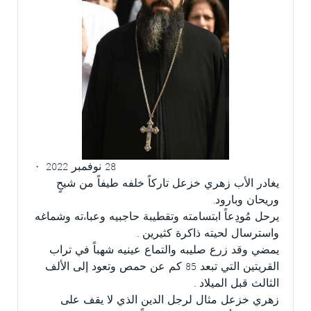
28 نوفمبر 2022
·
يغادر الأب زهري خزعل تاركاً خلفه طيفاً من شيحٍ
وريحان وبارود.
يرحل مُودِعاً ابتسامته وتقطيبة حاجبيه وعباءته وشماغه
واسترسال لحيته ذاكرة كثيرين .
يمضي وقد زرع صليبه والتماع عينيه شهباً في تراب
القريتين التي تبعد 85 كم عن حمص وتعود إلى الألف
الثالث قبل الميلاد .
زهري خزعل مثال لرجل الدين الذي لا يقف على