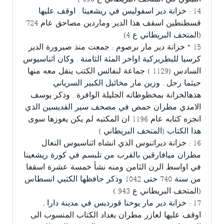
14 : خزانة دير اسفوليس في ريشعينا . اوقف عليها
قسطنطين اسقف هذا الدير وماردين مصاحق عام 724
(المتحف البريطاني ع 4)
15 ” خزانة دير مار برصوم : جمعت منذ صيرورة الدير
كرسيا للبطريركية اواخر المثة الثامنة . وكان اثناسيوس
السادس (1129 ) جماعة لنفائس الكتب ينقل معه منها
حيثما رحل . وزين مار مخائيل الكبير السرياني
هذهالخزانة بمخطوطاته الجليلة الوافرة . وذكر يوسف
الامدي مطران حمص في مصحف سير القديسين الذي
انجزه كتابه عام 1196 ان المكتبه لم يكن يعوزها سوى
هذا الكتاب (المتحف البريطاني )
16 : خزانة ديراتنوس الذي انشاه اثناسيوس النعال
مطران ميافارقين بالقرب من تلبسم في كورة ريشعينا
في اواسط الرن الثامن ومنه نشأ خمسة عشرة اسقفا
من سنة 740 حتى 1042 وذكر حافظها الكتبي انسطاس
(المتحف البريطاني ع 943 )
17 : خزانة دير مار يوحنا قورديس في مدينة دارا ,
اوقف عليها لعازر مطران بغداد الكتاب المنسوب الى