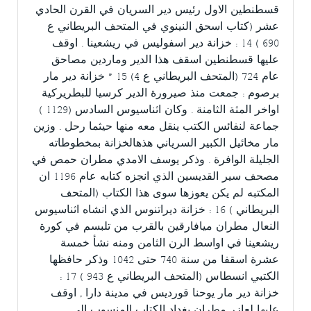
قسطنطين الاول رئيس دير السريان في القرن الحادي
عشر (كتاب اسحق النينوي في المتحف البريطاني ع
690 ) 14 : خزانة دير اسفوليس في ريشعينا . اوقف
عليها قسطنطين اسقف هذا الدير وماردين مصاحق
عام 724 (المتحف البريطاني ع 4) 15 ” خزانة دير مار
برصوم : جمعت منذ صيرورة الدير كرسيا للبطريركية
اواخر المثة الثامنة . وكان اثناسيوس السادس (1129 )
جماعة لنفائس الكتب ينقل معه منها حيثما رحل . وزين
مار مخائيل الكبير السرياني هذهالخزانة بمخطوطاته
الجليلة الوافرة . وذكر يوسف الامدي مطران حمص في
مصحف سير القديسين الذي انجزه كتابه عام 1196 ان
المكتبه لم يكن يعوزها سوى هذا الكتاب (المتحف
البريطاني ) 16 : خزانة ديراتنوس الذي انشاه اثناسيوس
النعال مطران ميافارقين بالقرب من تلبسم في كورة
ريشعينا في اواسط الرن الثامن ومنه نشأ خمسة
عشرة اسقفا من سنة 740 حتى 1042 وذكر حافظها
الكتبي انسطاس (المتحف البريطاني ع 943 ) 17 :
خزانة دير مار يوحنا قورديس في مدينة دارا , اوقف
عليها لعازر مطران بغداد الكتاب المنسوب الى