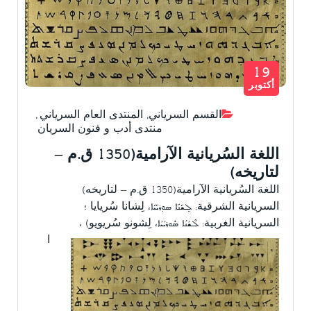
19
أكتوبر
القسم السرياني
,
المنتدى العام السرياني
,
منتدى أدب و فنون السريان
اللغة السُريانية الآرامية(1350 ق.م –
لتاريخه)
اللغة السُريانية الآرامية(1350 ق.م – لتاريخه)
السريانية الشرقية: ܠܸܫܵܢܵܐ ܣܘܼܪܝܵܝܵܐ، لِشانا سُريايا ؛
السريانية الغربية: ܠܶܫܳܢܳܐ ܣܽܘܪܝܳܝܳܐ، لِشونو سُريويو) ،
ا