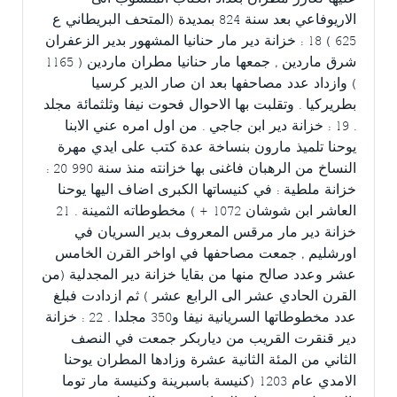
الاريوفاعي بعد سنة 824 بمديدة (المتحف البريطاني ع
625 ) 18 : خزانة دير مار حنانيا المشهور بدير الزعفران
شرق ماردين , جمعها مار حنانيا مطران ماردين ( 1165
) وازداد عدد مصاحفها بعد ان صار الدير كرسيا
بطريركيا . وتقلبت بها الاحوال فحوت نيفا وثلثمائة مجلد
. 19 : خزانة دير ابن جاجي . من اول امره عني الابنا
يوحنا تلميذ مارون بنساخة عدة كتب على ايدي مهرة
النساخ من الرهبان فاغنى بها خزانته منذ سنة 990 20 :
خزانة ملطية : في كنيساتها الكبرى اضاف اليها يوحنا
العاشر ابن شوشان 1072 + ) مخطوطاته الثمينة . 21
خزانة دير مار مرقس المعروف بدير السريان في
اورشليم , جمعت مصاحفها في اواخر القرن الخامس
عشر وعدد صالح منها من بقايا خزانة دير المجدلية (من
القرن الحادي عشر الى الرابع عشر ) ثم ازدادت فبلغ
عدد مخطوطاتها السريانية نيفا و350 مجلدا . 22 : خزانة
دير قنقرت القريب من دياربكر جمعت في النصف
الثاني من المئة الثانية عشرة وزادها المطران يوحنا
الامدي عام 1203 (كنيسة باسبرينة وكنيسة مار توما