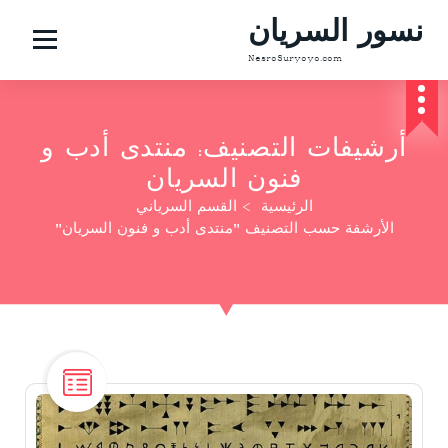
نسور السريان
NesroSuryoyo.com
أرشيفات التصنيف: منتدى أدب و
فنون السريان
الرئيسية
>
القسم السرياني
الأرشفة حسب التصنيف "منتدى أدب و فنون السريان"