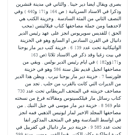
بصرى ويقال ايضا دير حينا , والثاني في مدينة قنشرين
وذكرا في الاسناد السريانية ( ص 164 و171 و440 ) وفي
النصف الثاني من المثة السادسة . وخزينة الكتب هي
لاحدهما ومن جملة مصاحفها كتاب فيلاليتس (محب
الحق ) للقديس سويريوس انجز على عهد رئيس الدير
دانيال في القرن السادس او السابع وهو في الخزينة
الواتيكانية تحت عدد 139 6 : خزينة كتب دير مار يوحنا
في بيت زغبا وقد ذكر في الاسناد ثلاثا (ص 163
و171ؤو182 ) في ايام رئيس الدير بولس . وبقي من
مصاحفها انجيل قديم نقل سنة 586 وهو في خزينة
فلورنسا 7 : خزينة دير مار يوحنا نيرب , ويظن هذا الدير
من الديرات التي كانت بالقرب من حلب , تجد من
مصاحف خزينته في المتحف البريطاني تحت عدد 730
كتاب رسائل مار فيلكسينوس ومقالاته فرغ من نسخته
عام 569 8 : خزينة دير مار موسى في جبل النبك , من
مصاحفها المجلد الاخير لمار ايونيس الذهبي فمه انجز
في اواسط السادسة وهو في المتحف المذكور انفا
تحت عدد 585 9 : خزينة دير مار دانيال في كفربيل في
كورة انطاكية وكان الكتبي فيها القس موسى سنة 599