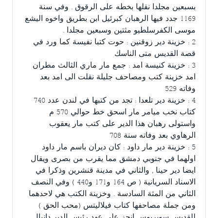
بسبعين مجلدا نقلها بخطه على الرقوق . وفي سنة
1169 جدد فيها الرهبان كبرئيل ابن بطريق واخوه اليشع
موسى الكفرسلطيو مثتين وسبعين مجلدا .
2 : خزينة دير زوقنين : حوت كتبا نفيسة كما ورد في
قصة القديس متى الناسك
3 : خزينة كنيسة امد : جمع مار ماري الثالث مطران
امد خزينة كتب ومصاحف جليلة نقلت الى امد بعد
وفاته 529
4 : خزينة دير تلعدا : تجد من كتبها في لندن عدد 740
كتاب نخب ميامر مار اسحق خط حوالي 570 م
واستولى رهبان هذا الدير على كتب مار يعقوب
الرهاوي بعد وفاته سنة 708
5 : خزينة دير مار داود : كان ديران باسم مار داود
اولهما في جنوبي دمشق مما يقرب من بصرى ويقال
ايضا دير حينا , والثاني في مدينة قنشرين وذكرا في
الاسناد السريانية ( ص 164 و171 و440 ) وفي النصف
الثاني من المثة السادسة . وخزينة الكتب هي لاحدهما
ومن جملة مصاحفها كتاب فيلاليتس (محب الحق )
للقديس سويريوس انجز على عهد رئيس الدير دانيال