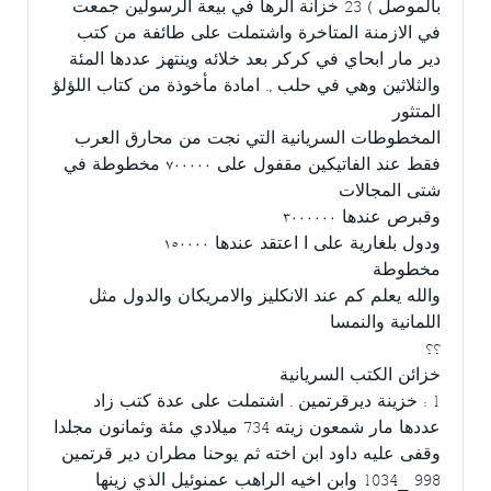
بالموصل ) 23 خزانة الرها في بيعة الرسولين جمعت
في الازمنة المتاخرة واشتملت على طائفة من كتب
دير مار ابحاي في كركر بعد خلائه وينتهز عددها المئة
والثلاثين وهي في حلب ,. امادة مأخوذة من كتاب اللؤلؤ
المتثور
المخطوطات السريانية التي نجت من محارق العرب
فقط عند الفاتيكين مقفول على ٧٠٠٠٠٠ مخطوطة في
شتى المجالات
وقبرص عندها ٣٠٠٠٠٠٠
ودول بلغارية على ا اعتقد عندها ١٥٠٠٠٠
مخطوطة
والله يعلم كم عند الانكليز والامريكان والدول مثل
اللمانية والنمسا
؟؟
خزائن الكتب السريانية
1 : خزينة ديرقرتمين . اشتملت على عدة كتب زاد
عددها مار شمعون زيته 734 ميلادي مئة وثمانون مجلدا
وقفى عليه داود ابن اخته ثم يوحنا مطران دير قرتمين
998 _1034 وابن اخيه الراهب عمنوئيل الذي زينها