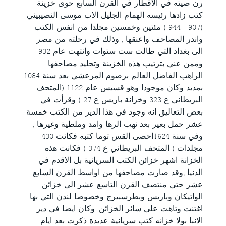
رن صيته في الاقطار في القرن السابع حوى خزينة
كتب زادها رئيسه الهمام الجليل الاب موسى النصيبيني
(907_ 944 ) مئتين وخمسين مجلدا من انفس الكتب
واندر المصاحف واعنقها , وذلك في رحلته من مصر
الى بغداد التي طالت ست ستوات وانتهت عام 932
وممن عني بترتيب هذه الخزينة وتجليد مصاحفها
الراهب الفاضل العالم برصوم المرعشي بعد سنة 1084
بمديد وكان موجودا وهو قسيس عام 1122 (المتحف
البريطاني ع 323 وخزانة باريس ع 27 ) وقرأت في
بعض التعاليق انه وجود في هذا الدير من الكتب خمسة
عشر حمل بعير بعد نهب الرها وامد وملطية وغيرها ,
وفي سنة 1624احصى القس توما كتبه فكانت 430
مجلدات ( المتحف البريطاني ع 374 ) فكانت هذه
الخزانة اشهر خزائن الكتب السريانية بل الاقدم في
الدنيا ,وقد صارت مصاحفها من اواسط القرن السابع
عشر حتى منتصف القرن التاسع عشر الى خزائن
الواتيكان وباريس وبطرسبيرج وخصوصا لندن التي بها
اغتنت وتاهت على سائر الخزائن .وكان ايضا في دير
الانبا بولا خزانه كتب سريانية عديدة ذكرت بعد ايام