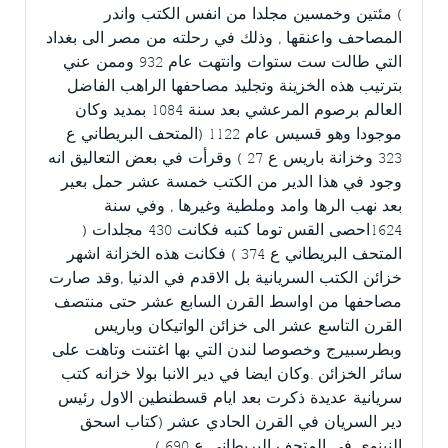
) مئتين وخمسين مجلدا من انفس الكتب واندر
المصاحف واعنقها , وذلك في رحلته من مصر الى بغداد
التي طالت ست ستوات وانتهت عام 932 وممن عني
بترتيب هذه الخزينة وتجليد مصاحفها الراهب الفاضل
العالم برصوم المرعشي بعد سنة 1084 بمديد وكان
موجودا وهو قسيس عام 1122 (المتحف البريطاني ع
323 وخزانة باريس ع 27 ) وقرأت في بعض التعاليق انه
وجود في هذا الدير من الكتب خمسة عشر حمل بعير
بعد نهب الرها وامد وملطية وغيرها , وفي سنة
1624احصى القس توما كتبه فكانت 430 مجلدات (
المتحف البريطاني ع 374 ) فكانت هذه الخزانة اشهر
خزائن الكتب السريانية بل الاقدم في الدنيا ,وقد صارت
مصاحفها من اواسط القرن السابع عشر حتى منتصف
القرن التاسع عشر الى خزائن الواتيكان وباريس
وبطرسبيرج وخصوصا لندن التي بها اغتنت وتاهت على
سائر الخزائن .وكان ايضا في دير الانبا بولا خزانه كتب
سريانية عديدة ذكرت بعد ايام قسطنطين الاول رئيس
دير السريان في القرن الحادي عشر (كتاب اسحق
النينوي في المتحف البريطاني ع 690 )