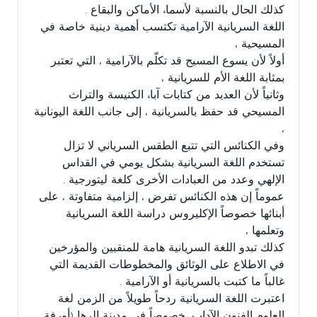
كذلك الحال بالنسبة لأسماء الأماكن والبقاع .
اللغة السريانية الآرامية تكتسب أهمية دينية خاصة في
المسيحية ،
أولاً لأن يسوع المسيح قد تكلّم بالآرامية ، التي تعتبر
بمثابة اللغة الأم للسريانية ،
وثانياً لأن العديد من كتابات آباء الكنيسة والتراث
المسيحي قد حفظ بالسريانية ، إلى جانب اللغة اليونانية
،
وفي الكنائس التي تتبع الطقس السرياني لا تزال
تستخدم اللغة السريانية بشكل يومي في القداس
الإلهي وعدد من العبادات الأخرى كلغة ليتورجية .
عموماً إن هذه الكنائس تفرض ، إلزامية متفاوتة ، على
أبنائها خصوصاً الإكليروس دراسة اللغة السريانية
وتعلمها ،
كذلك تبدو اللغة السريانية هامة للمنقبين والمؤرخين
في الاطلاع على الوثائق والمخطوطات القديمة التي
غالباً ما كتبت بالسريانية أو الآرامية .
اعتبرت اللغة السريانية ردحاً طويلاً من الزمن لغة
العلوم الفنون الآداب ،خصوصاً في مدينة الرها (أورفة