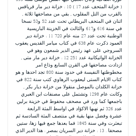
( خزانة المتحف عدد 17 ) 10 : خزانة دير مار قرياقس
بالقرب من التل المقلوب , بقي من مصاحفها ثلاثة ,
اثنان في المتحف البريطاني تحت عدد 52 و53 نسخا
في سنة 616 و617 والثالث في الخزينة الباريسية
الوطنية تحت عدد 27 منه عام 720 11 : خزانة دير
العمود ذكرت عام 638 في كتاب ميامر القديس يعقوب
السروجي على عهد رئيس الدير شمعون وهو في
الخزانة الواتيكانية عدد 251 12 : خزانة دير مار متى ,
ازدادت مصاحفها في القرن السابع وذاع امر
مخطوطتها النفيسة في حدود سنة 800 تجد احدها و هو
كتاب الايام الستى ليعقوب الرهاوي كتب سنة 822 في
خزانة الكلدان بالموصل منقولا من خزانة ديار بكر ,
وكانت عام 1298 وتشتمل على مصنفات ابن العبري
باجمعها كما ورد في مصحف محفوط في خزينة برلين
عدد 326 ثم نهبها الاكؤاد في اواسط المثة الرابعة
عشرة وفضل منها بقية في منتصف المثة السادسة ثم
تبعثرت وفي سنة 1845 فما بعدها جمع فيها زهاء ستين
مصحفا . 13 : خزانة دير السريان بمصر : هذا الدير الذي