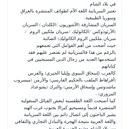
في بلاد الشام .
تعتبر السريانية اللغة الأم لطوائف المنتشرة بالعراق
وسوريا الطبيعية :
السريان المشارقة (الآشوريون /الكلدان ) السريان
(الأرثوذوكس /الكاثوليك /سريان ملكيين الروم /
سريان ملكيين الروم الكاثوليك) الصائبة.
حيث أضحت من أهم العوامل التي تجمعهم .
بالرغم من هذا فالسريانية لم تقتصر عليهم فقد
استخدمها العديد من رجال الدين المسيحيين في
كتاباتهم
كالعرب (إسحاق النينوي وإيليا الحيري) والفرس
(أفراهاط الملقب بالحكيم الفارسي) والأرمن (ميسروب
ماشدوتس وإسحاق الأرمني) والترك (يشوعداد
المروزي) ،
كما أصبحت اللغة الطقسية لبعض القبائل المنغولية
المتنصرة قديماً ومسيحيو كيرالا بجنوب غرب الهند .
يشير الباحثون إلى اتصال دائم بين اللغة السريانية
واللغة العربية بنتيجة الهجرة والتبادل التجاري والثقافي
بين بلاد الشام وشبه الجزيرة العربية ،