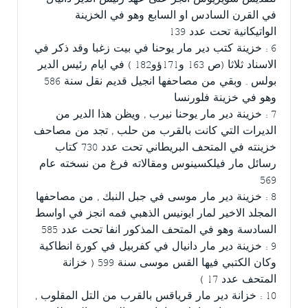
في القرن السادس او السابع وهو في الخزينة
الواتيكانية تحت عدد 139
6 : خزينة كتب دير مار يوحنا في بيت زغبا وقد ذكر في
الاسناد ثلاثا (ص 163 و171ؤو182 ) في ايام رئيس الدير
بولس . وبقي من مصاحفها انجيل قديم نقل سنة 586
وهو في خزينة فلورنسا
7 : خزينة دير مار يوحنا نيرب , ويظن هذا الدير من
الديرات التي كانت بالقرب من حلب , تجد من مصاحف
خزينته في المتحف البريطاني تحت عدد 730 كتاب
رسائل مار فيلكسينوس ومقالاته فرغ من نسخته عام
569
8 : خزينة دير مار موسى في جبل النبك , من مصاحفها
المجلد الاخير لمار ايونيس الذهبي فمه انجز في اواسط
السادسة وهو في المتحف المذكور انفا تحت عدد 585
9 : خزينة دير مار دانيال في كفربيل في كورة انطاكية
وكان الكتبي فيها القس موسى سنة 599 ( خزانة
المتحف عدد 17 )
10 : خزانة دير مار قرياقس بالقرب من التل المقلوب ,