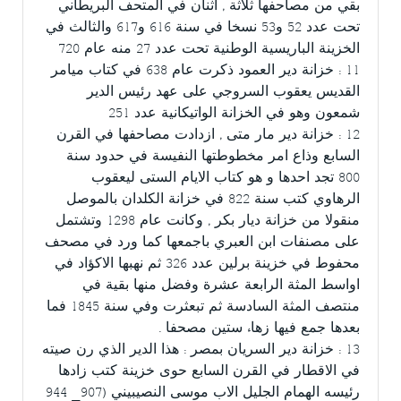
بقي من مصاحفها ثلاثة , اثنان في المتحف البريطاني
تحت عدد 52 و53 نسخا في سنة 616 و617 والثالث في
الخزينة الباريسية الوطنية تحت عدد 27 منه عام 720
11 : خزانة دير العمود ذكرت عام 638 في كتاب ميامر
القديس يعقوب السروجي على عهد رئيس الدير
شمعون وهو في الخزانة الواتيكانية عدد 251
12 : خزانة دير مار متى , ازدادت مصاحفها في القرن
السابع وذاع امر مخطوطتها النفيسة في حدود سنة
800 تجد احدها و هو كتاب الايام الستى ليعقوب
الرهاوي كتب سنة 822 في خزانة الكلدان بالموصل
منقولا من خزانة ديار بكر , وكانت عام 1298 وتشتمل
على مصنفات ابن العبري باجمعها كما ورد في مصحف
محفوط في خزينة برلين عدد 326 ثم نهبها الاكؤاد في
اواسط المثة الرابعة عشرة وفضل منها بقية في
منتصف المثة السادسة ثم تبعثرت وفي سنة 1845 فما
بعدها جمع فيها زهاء ستين مصحفا .
13 : خزانة دير السريان بمصر : هذا الدير الذي رن صيته
في الاقطار في القرن السابع حوى خزينة كتب زادها
رئيسه الهمام الجليل الاب موسى النصيبيني (907_ 944