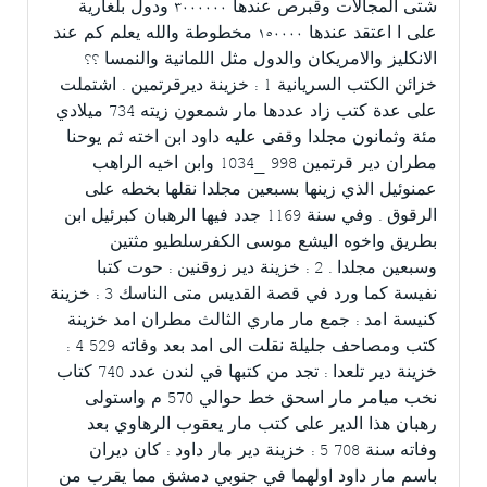
شتى المجالات وقبرص عندها ٣٠٠٠٠٠٠ ودول بلغارية
على ا اعتقد عندها ١٥٠٠٠٠ مخطوطة والله يعلم كم عند
الانكليز والامريكان والدول مثل اللمانية والنمسا ؟؟
خزائن الكتب السريانية 1 : خزينة ديرقرتمين . اشتملت
على عدة كتب زاد عددها مار شمعون زيته 734 ميلادي
مئة وثمانون مجلدا وقفى عليه داود ابن اخته ثم يوحنا
مطران دير قرتمين 998 _1034 وابن اخيه الراهب
عمنوئيل الذي زينها بسبعين مجلدا نقلها بخطه على
الرقوق . وفي سنة 1169 جدد فيها الرهبان كبرئيل ابن
بطريق واخوه اليشع موسى الكفرسلطيو مثتين
وسبعين مجلدا . 2 : خزينة دير زوقنين : حوت كتبا
نفيسة كما ورد في قصة القديس متى الناسك 3 : خزينة
كنيسة امد : جمع مار ماري الثالث مطران امد خزينة
كتب ومصاحف جليلة نقلت الى امد بعد وفاته 529 4 :
خزينة دير تلعدا : تجد من كتبها في لندن عدد 740 كتاب
نخب ميامر مار اسحق خط حوالي 570 م واستولى
رهبان هذا الدير على كتب مار يعقوب الرهاوي بعد
وفاته سنة 708 5 : خزينة دير مار داود : كان ديران
باسم مار داود اولهما في جنوبي دمشق مما يقرب من