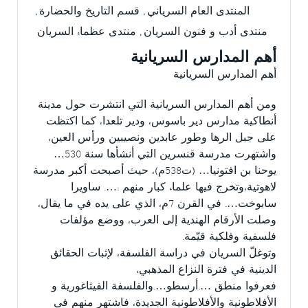
المنتدى العام السرياني
,
قسم التاريخ والحضارة
,
منتدى أدب و فنون السريان
,
منتدى عظماء السريان
أهم المدارس السريانية
أهم المدارس السريانية
ومن أهم المدارس السريانية التي انتشرت حول مدينة
أنطاكية مدارس دير باسوس، ودير تلعدا، كما اكتظت
على جبل الرها وطور عابدين ونصيبين ورأس العين،
واشتهرت مدرسة قنسرين التي أنشأها سنة 530…
يوحنا بن افتونيا… (ت538م)، حيث أصبحت أكبر مدرسة
لاهوتية،وتخرج فيها علماء كبار منهم :…. ساويرا
سابوخت…. في القرن 7م، الذي على يده في ما يقال،
وصلت الأرقام الهندية إلى العرب، ووضع مؤلفات
فلسفية وفلكية قيّمة.
وتوغلّ السريان في دراسة الفلسفة، لإثبات الحقائق
الدينية في فترة النزاع المذهبي،
فعرفوا منطق ….أرسطو….والفلسفة الفيثاغورية و
الأفلاطونية والأفلاطونية الجديدة، فاشتهر منهم في