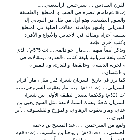
القرن السادس …..سيرجيس الرأسعيني…..
(ت536م)،إمام عصره في الطب و المنطق والفلسفة
والعلوم الطبيعية، وهو أول من نقل من اليوناني إلى
السرياني، وأشهر مؤلفاته: مقالات أصلية في المنطق
بسبعة أجزاء، ومقالة في الأجناس والأنواع و الأفراد
وكتب أخرى قيّمة.
ويذكر أيضاً منهم: …..مار آحو دائمة…. (ت 575م)، الذي
كتب بلغة سريانية بليغة كتاب «الحدود»،ومقالات في
«الحرية الدينية»، و«القضاء والقدر»، و«النفس»
و«الإنسان».
كما برز في تاريخ السريان شعراء كبار مثل : مار أفرام
السرياني…..(ت 373م)، و…..مار يعقوب السروجي……
(ت 521م) وكلاهما يتصدر الطبقة الأولى بين شعراء
السريان كافةً. وهناك أسماء لامعة مثل الشيخ يحيى بن
عدي، ومار يعقوب الرهاوي، والمؤرخ والفيلسوف …أبن
العبري….
ولمع من المترجمين :…..عبد المسيح بن ناعمة
الحمصي….. (ت835م)، و يوحنا بن ماسويه….(ت857م)،