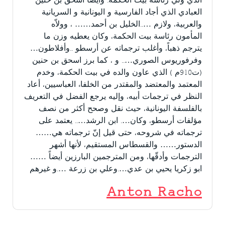
الذي ولّي رئاسة بيت الحكمة. وأيضاّ أسحق بن حنين
العبادي الذي أجاد الفارسية و اليونانية و السريانية
والعربية، ولازم …..الخليل بن أحمد…… ، وولاّه
المأمون رئاسة بيت الحكمة، وكان يعطيه وزن ما
يترجم ذهباً، وأغلب ترجماته عن أرسطو ..وأفلاطون…
وفرفوريوس الصوري….. و ، كما برز اسحق بن حنين
(ت910م ) الذي عاون والده في بيت الحكمة، وخدم
المعتمد والمعتضد والمقتدر من الخلفاء العباسيين، أعاد
النظر في ترجمات أبيه، وإليه يرجع الفضل في التعريف
بالفلسفة اليونانية، حيث نقل وصحح أكثر من نصف
مؤلفات أرسطو، وكان…. ابن الرشد….. يعتمد على
ترجماته في شروحه، حتى قيل إنّ ترجماته هي……
الدستور…… والقسطاس المستقيم، لأنها أشهر
الترجمات وأدقّها، ومن المترجمين البارزين أيضاً ……
ابو زكريا يحيي بن عدي….وعلي بن زرعة ….و غيرهم
Anton Racho