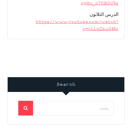
v=Hn_nTKBOU9g
الدرس الثلاثون
https://www.youtube.com/watch?
v=nLLqDbuG48o
Search