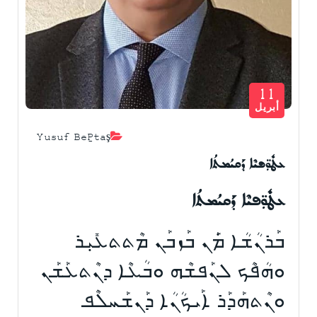
11
أبريل
Yusuf Beğtaş
ܥܛܽܘܼ̈ܦܝܶܐ ܕܰܩܝܳܡܬܳܐ
ܥܛܽܘܼ̈ܦܝܶܐ ܕܰܩܝܳܡܬܳܐ
ܒܰܪܢܳܫܳܐ ܡܿܰܢ ܒܰܙܒܰܢ ܡܶܬܬܥܺܝܼܪ
ܘܗܳܦܶܟ ܠܢܰܦܫܶܗ ܘܒܳܥܶܐ ܕܢܶܬܥܰܫܰܢ
ܘܢܶܬܗܰܕܰܪ ܐܰܝܟܳܢܳܐ ܕܰܢܫܰܚܠܶܦ