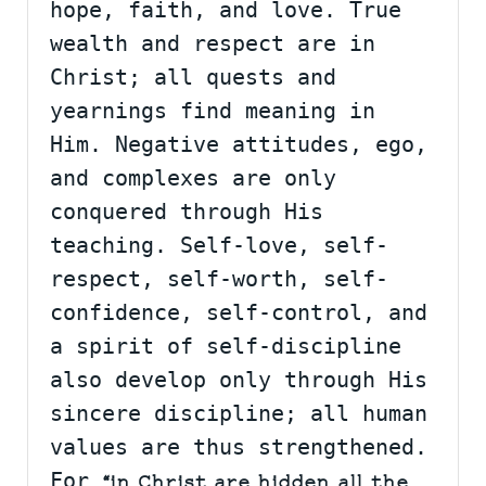
hope, faith, and love. True
wealth and respect are in
Christ; all quests and
yearnings find meaning in
Him. Negative attitudes, ego,
and complexes are only
conquered through His
teaching. Self-love, self-
respect, self-worth, self-
confidence, self-control, and
a spirit of self-discipline
also develop only through His
sincere discipline; all human
values are thus strengthened.
For
“in Christ are hidden all the