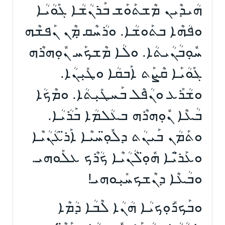
ܗܳܝܕܶܝܢ ܡܶܫܬܰܘܰܫ ܒܰܪܢܳܫܳܐ ܓܰܘܳܝܳܐ
ܘܦܳܗܶܐ ܒܬܰܘܫܳܐ. ܘܪܳܚܶܩ ܡܼܶܢ ܢܰܦܫܶܗ
ܚܽܘܼܒܳܢܳܝܬܳܐ. ܘܠܳܐ ܡܶܫܟܰܚ ܢܽܘܼܗܪܶܗ
ܓܰܘܳܝܰܐ ܩܶܨܰܬ ܐܰܒܩܳܐ ܘܛܺܝܼܢܳܐ.
ܘܫܳܪܰܥ ܘܢܳܦܶܠ ܒܰܚܛܺܝܼܬܳܐ. ܘܡܶܟܳܐ
ܒܳܥܶܐ ܢܽܘܼܗܪܶܗ ܒܥܳܠܡܳܐ ܒܰܪܳܝܳܐ.
ܘܬܰܡܳܢ ܒܰܝܢܳܬ ܕܠܽܘܼ̈ܚܝܶܐ ܐܰܪ̈ܥܳܢܳܝܶܐ
ܘܥܰܪ̈ܝܶܐ ܗܽܘܼ̈ܠܳܢܳܝܶܐ ܟܳܪܶܟ ܥܠܰܘܗܝ.
ܘܒܳܥܶܐ ܕܢܶܫܟܚܺܝܼܘܗܝ!
ܘܒܰܟܪܽܘܼܟܝܳܐ ܗܳܢܳܐ ܠܶܒܳܐ ܕܳܡܶܐ