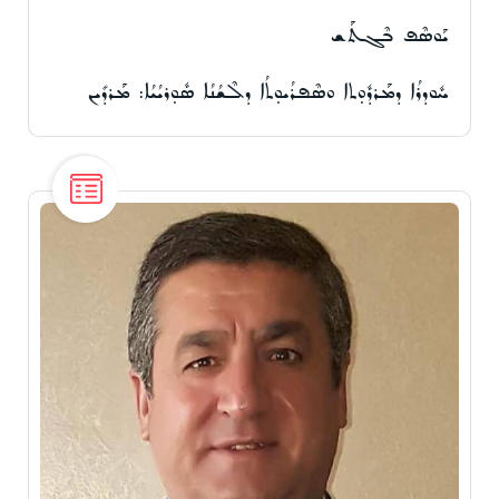
ܝܰܘܣܶܦ ܒܶܓܬܰܫ
ܚܽܘܕܪܳܐ ܕܡܰܪܕܽܘܼܬܐ ܘܣܶܦܪܳܝܘܼܬܳܐ ܕܠܶܫܳܢܳܐ ܣܽܘܼܪܝܳܝܳܐ: ܡܰܪܕܺܝܢ