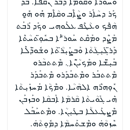
ܘܚܰܘܪܳܐ ܘܩܰܘܡܳܐ ܕܒܰܪ ܢܶܩܦܳܐܿ. ܒܰܕ
ܟܰܪ ܕܚܳܐܰܪ ܘܨܳܐܶܒ ܘܩܳܐܶܡ ܗܿܰܘ ܗ̱ܽܘܼ
ܗܳܦܶܟ ܘܥܳܛܶܦ ܥܠܰܘܗܝ. ܘܟܰܕ ܪܰܒܰܬ
ܡܰܨܶܕ ܘܡܰܩܶܬ ܚܰܘܪܑܳܐ ܒܚܽܘܼ̈ܬܚܳܬܶܐ
ܕܰܪ̈ܓܺܝܼܓܳܬܳܐ ܘܰܒܨܺܝܼܪ̈ܳܬܳܐ ܘܫܽܘ̈ܕܳܠܶܐ
ܒܺܝܼ̈ܫܶܐ ܘܡܰܟܝ̈ܳܢܶܐ܆ ܡܶܬܬܒܳܪܘ
ܡܶܬܬܒܰܪ ܘܡܶܬܒܰܕܰܪܘ ܡܶܬܒܰܕܰܪ
ܢܽܘܼܗܪܶܗ ܐܠܗܳܝܳܐ. ܘܡܶܟܳܐ ܡܰܚܙܺܝܼܬܳܐ
ܗܿܳܝ ܓܰܘܳܝܬܳܐ ܩܳܪܡܳܐ ܐܰܒܩܳܐ ܘܒܰܙܒܰܢ
ܡܶܨܛܰܥܠܳܐ ܒܛܺܝܼܢܳܐ. ܘܡܶܬܚܰܒܰܠ
ܚܶܙܘܳܗܿ ܘܡܶܫܬܰܚܡܳܐ ܕܡܽܘܼܬܳܗܿ.