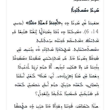
ܡܰܕܥܳܐ ܘܡܰܩܬܳܢܽܘܼܬܳܐ
ܡܫܺܝܼܚܳܐ ܡܿܰܢ ܡܰܕܥܰܐ ܗ̱ܘ ܕ
«ܐܽܘܼܪܚܳܐ ܘܰܫܪܳܪܳܐ ܘܚܰܝ̈ܶܐ»
(ܝܘܚܢܢ
14: 6). ܘܡܰܕܠܳܢܰܐ ܗ̱ܘ ܪܰܒܳܐ ܕܡܰܪ̈ܗܳܛܶܐ ܐ̱ܢܳܫ̈ܳܝܶܐ ܦܪ̈ܺܝܼܫܶܐ ܟܰܕ
ܡܶܬܝܰܠܰܦ ܘܡܶܬܚܟܶܡ ܒܽܘܼܝܳܢܶܗ ܝܕܰܥܬܳܢܳܐܝܼܬ
ܘܡܶܣܬܰܟܠܳܢܳܐܝܼܬ. ܡܶܛܠܗܳܕܶܐ ܡܶܬܕܰܘܰܕ ܗܿܰܘ ܕܪܰܚܺܝܼܩ ܡܼܶܢ
ܣܽܘ݂ܟ̈ܳܠܐ ܕܡܰܕܥܳܐ ܗܳܢܳܐ. ܒܰܕ ܡܶܬܕܰܠܚܺܝܼܢ ܡܰܦܽܘ݂ܚ̈ܶܐ ܘܡܰܣܽܘ݂ܟ̈ܶܐ
ܕܪܽܘܼܚܳܐ ܟܰܪ ܕܠܐ ܦܠܺܝܼܚ ܘܰܕܪܺܝܼܫ. ܐܶܠܳܐ ܒܪܰܡ ܢܳܨܚܳܐ ܬܰܪܥܺܝܼܬܳܐ
ܕܫܳܩܝܳܐ ܡܼܶܢ ܡܰܝ̈ܳܐ ܕܰܦܨܺܝܕ̈ܰܘܗܝ. ܐܺܝܼܢ: ܡܰܠܶܠ ܠܶܫܳܢܰܢ ܐܰܝܟܰܢܳܐ
ܕܢܶܡܙܽܘܿܓ ܠܶܫܳܢܶܗ ܒܕܺܝܼܠܰܢ. ܒܪܰܡ ܐܰܝܟܰܢ ܚܳܟܡܺܝܼܢܰܢ ܠܶܫܳܢܶܗ
ܟܰܕ ܣܰܪܺܝܼܟܺܝܼܢܰܢ ܒܰܚܡܺܝܼܪܳܐ ܥܰܬܺܝܼܩܳܐ ܕܐ̱ܢܳܫܽܘܼܬܰܢ؟
ܫܪܳܪܳܐ ܠܡܺܐܡܰܪ: ܦܽܘܼܢܳܝܳܐ ܕܫܽܘܼܐܳܠܐ ܗܳܢܳܐ ܒܕܺܝܼܪ ܗ̱ܽܘ ܒܛܶܟܣ̈ܶܐ