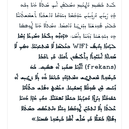
ܠܰܝܬ ܒܰܣܺܝܼܡ ܘܰܛܥܺܝܼܡ ܘܡܰܠܦܳܢ ܐܰܝܟ ܡܰܬܠܳܐ ܗܳܢܳܐ ܕܒܶܗ
ܗ̱ܽܘܼ ܨܺܝܼܪܺܝܼܢ ܘܰܨܪܺܝܼܪܺܝܢ ܚܽܘܼ̈ܟܳܡܶܐ ܕܚܰܘ̈ܩܶܐ ܘܶܐܫܟܳܪ̈ܶܐ ܬܶܫܡܶܫܬܳܢܳܝ̈ܶܐ
ܒܶܠܥܳܕ ܦܽܘܼܪܫܳܢܳܐ ܕܕܰܪܓܳܐ ܘܰܐܩܡܳܐ. ܘܡܰܬܠܳܐ ܗܳܢܳܐ ܛܽܘܼܦܣܰܐ
ܗ̱ܘ ܕܚܽܘܼܫܳܚܳܐ ܕܳܪܳܢܳܝܳܐ ܕܐܳܡܰܪ:
«
ܕܰܘܪܶܗ ܕܠܶܒܳܐ ܘܡܰܕܥܳܐ ܕܳܡܶܐ
ܠܕܰܘܪܳܐ ܕܘ
ܺܝܼܦܺܝ
WİFİ
ܒܥܳܠܡܳܐ ܠܳܐ ܡܶܬܚܰܙܝܳܢܳܐ. ܘܣܳܟ ܠܳܐ
ܡܰܘܬܪܳܐ ܐܰܝܢܳܝܽܘܼܬܳܐ ܕܬܶܠܺܝܦܳܘܢ ܬܰܩܢܳܐ܆ ܟܰܕ ܬܟܳܒܳܐ
(frekans)
ܐܳܐܰܪܳܝܳܐ ܣܟܺܝܼܪ ܐܰܘ ܦܣܺܝܼܩ. ܒܳܗܿ
ܒܰܕܡܽܘܼܬܐ ܡܶܫܬܓܶܫ ܘܡܶܬܕܰܘܰܕ ܒܰܪܢܳܫܳܐ ܗܿܰܘ ܕܠܳܐ ܪܓܺܝܼܫ ܐܰܘ
ܪܰܚܺܝܩ ܡܼܶܢ ܣܽܘܼܟ̈ܳܠܐ ܕܰܡܫܺܝܼܚܳܐ. ܘܥܳܡܶܛ ܘܦܳܐܫ ܒܬܰܘ̈ܳܢܶܐ
ܚܶܫܽܘܟܳܝ̈ܶܐ ܕܝܰܨܪ̈ܶܐ ܘܰܟܕܺܝܼܢܳܐ ܒܚܰܫ̈ܶܐ ܢܰܦܫܳܢܳܝ̈ܶܐ. ܘܗܺܝܼ ܗܳܕܶܐ ܗܳܘܝܳܐ
ܥܶܠܬܳܐ ܕܠܳܐ ܢܶܬܒܰܝܰܢ ܛܽܘܼܟܳܣܳܐ ܕܚܰܝ̈ܶܐ ܘܢܶܬܥܰܣܰܩ ܒܡܰܬܿܠܐ
ܕܦܺܐܪ̈ܶܐ ܒܰܫܺܝ̈ܠܶܐ ܟܰܕ ܡܳܐܶܫ ܐܶܣ̈ܶܐ ܒܰܕܡܽܘܼܬ ܣܰܡܝܳܐ.»