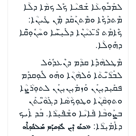
ܠܡܰܒܽܘܼܥܳܐ ܫܰܦܝܳܐ ܟܽܠ ܟܡܳܐ ܕܠܳܐ
ܡܶܬܕܰܟܶܐ ܘܡܶܬܢܰܩܰܕ ܡܼܶܢ ܛܺܝܢܳܐ:
ܟܶܐܡܰܬ ܪ̈ܶܥܝܳܢܶܐ ܕܠܺܝܼ̈ܚܳܐ ܘܚܳܢܽܘܼ̈ܩܶܐ
ܕܗܽܘܼܠܳܐ.
ܡܶܛܠܗܳܕܶܐ ܩܕܳܡ ܕܢܶܥܕܽܘܿܠ
ܠܒܰܪ̈ܳܝܳܬܳܐ ܘܰܠܗܳܢܳܐ ܘܗܰܘ ܠܽܘܼܩܕܰܡ
ܦܩܺܝܼܕܝܼܢܰܢ ܘܰܙܡܺܝܼܢܝܼܢܰܢ ܠܬܘܼܪܳܨܳܐ
ܘܬܘܼܩܳܢܳܐ ܘܛܘܼܟܳܣܳܐ ܕܓܰܘ̈ܳܝܳܬܰܢ
ܒܨܰܘܒܳܐ ܦܰܐܝܳܐ ܘܫܰܦܺܝܼܪܳܐ. ܒܰܕ ܐܰܝܟ
ܕܐܰܡܺܝܼܪܳܐ:
«ܒܥܰܘ ܕܶܝܢ ܠܽܘܼܩܕܰܡ ܡܰܠܟܽܘܼܬܶܗ