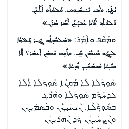
ܢܳܛܰܪ. ܘܐܳܒܝ ܢܶܪܚܡܺܝܼܘܗܝ. ܘܰܠܘܳܬܶܗ ܐܳܬܶܝܢܰܢ.
ܘܰܠܘܳܬܶܗ ܐܰܘܳܢܳܐ ܥܳܒܕܺܝܼܢܰܢ ܐܶܡܰܪ ܡܳܪܰܢ.»
ܘܡܰܩܶܦ ܘܐܳܡܰܪ:
«ܡܰܠܟܽܘܼܬܶܗ ܓܶܝܪ ܕܰܐܠܗܳܐ
ܠܓܰܘ ܡܶܢܟܽܘܿܢ ܗ̱ܺܝ. ܘܬܽܘܼܒ ܘܰܒܡܰܢ ܐܶܥܡܰܪ؟ ܐܶܠܳܐ
ܒܢܺܝܼܚܳܐ ܘܰܒܡܰܟܺܝܼܟ ܪܽܘܼܚܳܐ.»
ܣܽܘܼܟܳܠܳܐ ܠܳܐ ܡܰܩܢܶܐ ܣܽܘܼܟܳܠܳܐ ܐܶܠܳܐ
ܠܰܕܚܳܟܶܡ ܣܽܘܼܟܳܠܳܐ ܘܗܳܪܶܓ
ܒܣܽܘܼܟܳܠܳܐ. ܢܳܝܚܺܝܼܢܰܢ ܘܒܳܣܡܺܝܼܢܰܢ
ܘܢܳܨܚܺܝܼܢܰܢ ܟܰܕ ܢܳܗܪܺܝܼܢܰܢ