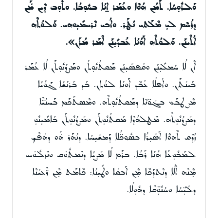
ܘܰܠܪܽܘܼܚܳܐ. ܬܰܡܳܢ ܗܳܘܶܐ ܘܥܳܡܰܪ
ܐ̱ܢܳܐ ܒܚܽܘܼܒܳܐ. ܘܬܽܘܼܒ ܕܶܝܢ ܡܿܰܢ
ܕܪܳܚܶܡ ܠܝܼ ܡܶܠܰܬܝ ܢܳܛܰܪ. ܘܐܳܒܝ ܢܶܪܚܡܺܝܼܘܗܝ.
ܘܰܠܘܳܬܶܗ
ܐܳܬܶܝܢܰܢ. ܘܰܠܘܳܬܶܗ ܐܰܘܳܢܳܐ ܥܳܒܕܺܝܼܢܰܢ ܐܶܡܰܪ ܡܳܪܰܢ».
ܐܶܢ ܠܳܐ ܚܳܡܠܺܝܼܢܰܢ ܘܩܳܦܣܺܝܼܢܰܢ ܡܰܩܬܳܢܽܘܼܬܳܢ ܘܡܰܨܕܳܢܽܘܼܬܰܢ ܠܳܐ ܥܳܡܰܪ
ܒܰܝܢܳܬܰܢ. ܘܐܳܦܠܳܐ ܥܳܒܶܕ ܐܰܘܢܳܐ ܠܘܳܬܢ. ܒܰܕ ܒܰܪܢܳܫܳܐ ܓܰܘܳܝܳܐ
ܡܶܨܛܒܰܥ ܒܓܰܘ̈ܢܶܐ ܕܡܰܩܬܳܢܽܘܼܬܶܗ. ܘܡܶܣܬܰܟܰܡ ܒܰܚܢܳܝ̈ܶܐ
ܕܡܰܨܕܳܢܽܘܼܬܶܗ. ܡܶܛܠܗܳܕܶܐ ܡܰܩܬܳܢܽܘܼܬܰܢ ܘܡܰܨܕܳܢܽܘܼܬܰܢ ܒܰܐܡܺܝܼܢܽܘܼ
ܙܳܕܶܩ ܬܶܗܘܶܐ ܐܰܣܺܝܼܪܳܐ ܒܣܽܘ݂ܟ̈ܳܠܐ ܕܰܡܫܺܝܼܚܳܐ. ܕܢܳܗܰܪ ܗܿܰܘ ܕܗܳܦܶܟ
ܠܡܰܒܽܘܼܥܳܐ ܗܳܢܳܐ ܪܰܒܳܐ. ܒܪܰܡ ܠܳܐ ܡܰܨܝܳܐ ܕܢܶܡܬܽܘܿܩ ܘܢܶܙܠܽܘܿܚ
ܡܼܶܢܶܗ ܐܶܠܳܐ ܕܢܶܬܕܰܟܶܐ ܡܼܶܢ ܐܰܒܩܳܐ ܘܛܺܝܼܢܳܐ: ܟܶܐܡܰܬ ܡܼܶܢ ܪ̈ܶܥܝܳܢܶܐ
ܕܠܺܝܼ̈ܚܳܐ ܘܚܳܢܽܘܼ̈ܩܶܐ ܕܗܽܘܼܠܳܐ.