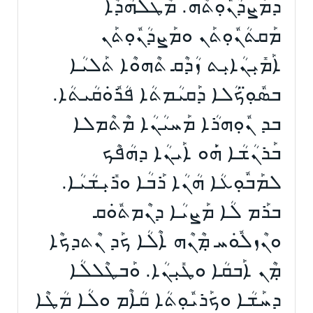
ܕܡܰܨܕܳܢܽܘܼܬܶܗ. ܡܶܛܠܗܳܕܶܐ
ܡܰܩܬܳܢܽܘܼܬܰܢ ܘܡܰܨܕܳܢܽܘܼܬܰܢ
ܐܰܡܺܝܼܢܳܐܝܼܬ ܙܳܕܶܩ ܬܶܗܘܶܐ ܬܰܠܝܳܐ
ܒܣܽܘܼ̈ܟܳܠܐ ܕܰܩܝܳܡܬܳܐ ܦܳܪܽܘܿܩܳܝܬܳܐ.
ܒܕ ܢܽܘܼܗܪܳܐ ܡܰܚܝܳܢܳܐ ܡܶܬܶܡܠܐ
ܒܰܪܢܳܫܳܐ ܗܿܰܘ ܐܰܝܢܳܐ ܕܗܳܦܶܟ
ܠܡܰܒܽܘܼܥܳܐ ܗܳܢܳܐ ܪܰܒܳܐ ܘܪܺܝܼܫܳܝܳܐ.
ܒܪܰܡ ܠܳܐ ܡܰܨܝܳܐ ܕܢܶܡܬܽܘܿܩ
ܘܢܶܙܠܽܘܿܚ ܡܼܶܢܶܗ ܐܶܠܳܐ ܟܰܕ ܢܶܬܕܟܶܐ
ܡܼܶܢ ܐܰܒܩܳܐ ܘܛܺܝܼܢܳܐ. ܘܰܒܛܶܠܠܳܐ
ܕܚܰܫܳܐ ܘܟܰܪܝܽܘܼܬܳܐ ܩܳܐܶܡ ܘܠܳܐ ܡܳܛܶܐ