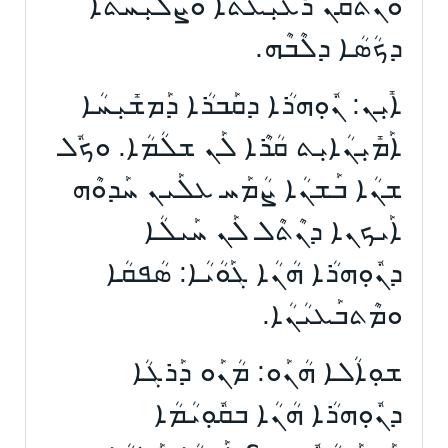
ܘܰܢܬܰܩܶܢ ܪ̈ܥܺܝܼܥܳܬܳܐ ܘܰܨܠܺܝܼܚ̈ܳܬܳܐ
ܕܟܳܣܳܐ ܕܠܶܒܶܗ.
ܐܺܝܼܢ: ܢܽܘܼܗܪܳܐ ܕܩܰܒܪܳܐ ܕܰܡܫܺܝܼܚܳܐ
ܐܰܡܺܝܼܢܳܐܝܼܬ ܩܳܪܶܐ ܠܰܢ ܫܠܳܡܳܐ. ܘܟܽܠ
ܫܢܳܐ ܒܰܫܢܳܐ ܨܳܡܰܚ ܥܠܰܝܢ ܚܰܕܘܶܗ
ܐܰܝܟܢܐ ܕܢܶܬܶܠ ܠܰܢ ܚܰܝܠܳܐ
ܕܢܽܘܼܗܪܳܐ ܗܳܢܳܐ ܓܰܘܳܝܳܐ: ܣܳܦܩܳܐ
ܘܡܶܬܒܰܥܝܳܢܳܐ.
ܫܘܼܐܳܠܐ ܗܳܢܰܘ: ܡܳܢܰܘ ܕܰܪܓܳܐ
ܕܢܽܘܼܗܪܳܐ ܗܳܢܳܐ ܒܩܽܘܼܝܳܡܳܐ