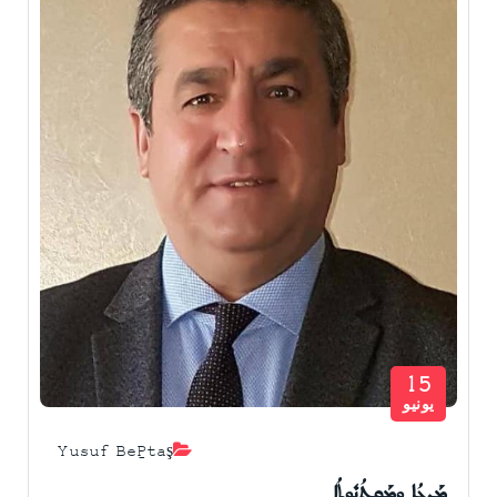
15
يونيو
Yusuf Beğtaş
ܡܰܕܥܳܐ ܘܡܰܩܬܳܢܽܘܼܬܳܐ