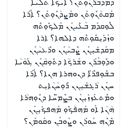
ܕܰܡܕܰܒܪܳܢܽܘܼܬܢ؟ ܐܰܝܟܳܐ ܬܰܠܝܳܐ
ܡܰܩܬܳܢܽܘܼܬܰܢ ܘܡܰܨܕܳܢܽܘܼܬܰܢ؟ ܐܰܪܰܐ
ܠܽܘܼܩܕܰܡ ܒܳܥܶܝܢܰܢ ܡܰܠܟܽܘܼܬܶܗ
ܘܙܰܕܺܝܼܩܽܘܼܬܶܗ ܕܐܠܗܐ؟ ܐܪܐ
ܡܩܰܕܫܺܝܼܢܰܢ ܨܶܒܝܳܢܰܢ ܘܪܶܥܝܳܢܰܢ
ܘܕܽܘܼܒܰܪܰܢ ܘܫܰܪܟܳܐ ܕܬܽܘܼܩܳܢܰܢ ܓܰܘܳܝܳܐ
ܒܫܽܘܼܦܪ̈ܶܐ ܕܢܘܗܪܐ ܗܢܐ؟ ܐܰܪܰܐ
ܚܢܰܢ ܪܳܓܫܺܝܼܢܢ ܪܽܘܼܚܳܢܳܐܝܼܬ
ܘܡܶܬܥܰܙܙܺܝܼܢܰܢ ܒܨܶܡ̈ܚܶܐ ܕܢܽܘܼܗܪܳܐ
ܗܳܢܳܐ ܐܰܘ ܡܰܗܦܳܟܽܘܼ ܡܰܗܦܟܺܝܼܢܰܢ
ܡܶܢܶܗ ܚܰܘܪܰܢ ܘܨܰܘܒܰܢ ܘܩܰܘܡܰܢ؟