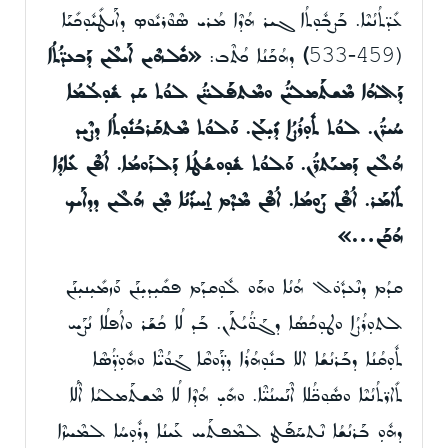
ܥܺܕ̈ܬܳܢܳܝܶܐ. ܒܰܨܒܽܘܼܬܳܐ ܓܝܪ ܗܳܕܶܐ ܡܳܪܝ ܣܶܘܶܪܝܽܘܤ ܕܐܰܢܛܺܝܽܘܼܟܺܝܰܐ
(459-533
)
ܕܗܳܟܰܢܳܐ ܟܳܬܶܒ:
«ܟܽܠܗܶܝܢ ܐܰܝܠܶܝܢ ܕܰܒܥܕ̈ܳܬܳܐ
ܕܰܐܠܗܳܐ ܡܶܫܬܰܡܠܝ̈ܳܢ ܘܡܶܬܦܰܠܚ̈ܳܢ ܠܘܳܬ ܚܰܕ ܫܽܘܼܠܳܡܳܐ
ܚܳܝܪ̈ܳܢ. ܠܘܳܬ ܬܽܘܼܪܳܨܳܐ ܕܺܝܼܠܰܢ. ܘܰܠܘܳܬ ܡܶܬܩܰܪܒܳܢܽܘܼܬܳܐ ܕܨܶܝܕ
ܗܳܠܶܝܢ ܕܰܡܝܰܬܪ̈ܳܢ. ܘܰܠܘܳܬ ܫܽܘܼܘܫܳܛܳܐ ܕܰܠܪܰܘܡܳܐ. ܐܳܦܶܢ ܥܺܐܕܳܐ
ܬܺܐܡܰܪ. ܐܳܦܶܢ ܨܰܘܡܳܐ. ܐܳܦܶܢ ܡܶܕܶܡ ܐ̱ܚܪܺܢܳܐ ܡܼܶܢ ܗܳܠܶܝܢ ܕܕܐܰܝܟ
ܗܳܟܰܢ…»
ܩܕܳܡ ܕܢܶܥܕܽܘܿܠ ܗܳܢܳܐ ܘܗܰܘ ܠܽܘܼܩܕܰܡ ܦܩܺܝܼܕܝܼܢܰܢ ܘܰܙܡܺܝܼܢܝܼܢܰܢ
ܠܬܘܼܪܳܨܳܐ ܘܛܘܼܟܳܣܳܐ ܕܓܰܘ̈ܳܝܳܬܰܢ. ܒܰܕ ܠܳܐ ܟܳܫܰܪ ܘܐܳܦܠܳܐ ܢܳܨܰܚ
ܬܽܘܼܩܳܢܳܐ ܕܒܰܪܢܳܫܳܐ ܐܠܐ ܒܢܽܘܼܗܳܪܳܐ ܕܕ̈ܰܘܩܶܐ ܓܰܘܳܝ̈ܶܐ ܘܗܽܘܼܕ̈ܳܣܶܐ
ܬܺܐܪ̈ܬܳܢܳܝܶܐ ܘܣܽܘ݂ܟ̈ܳܠܐ ܐܶܢܰܚܢܳܝ̈ܶܐ. ܘܗܺܝܼ ܗܳܕܶܐ ܠܳܐ ܡܶܫܬܰܡܠܝܳܐ ܐܶܠܳܐ
ܕܗܽܘܼ ܒܰܪܢܳܫܳܐ ܢܶܬܚܰܦܰܛ ܠܡܶܦܬܰܚ ܥܰܝܢܳܐ ܕܪܽܘܼܚܳܐ ܠܡܶܚܙܶܐ