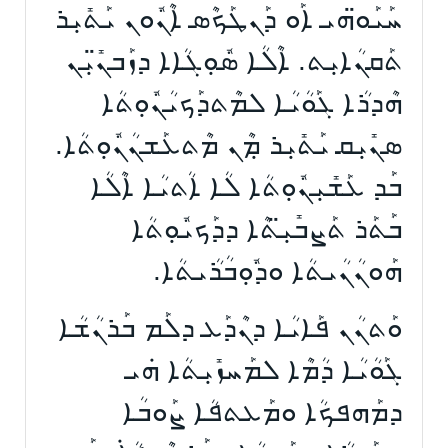
ܚܰܝܰܘ̈ܗܝ ܐܰܘ ܕܰܢܛܰܟܶܣ ܐܶܢܽܘܢ ܝܰܬܺܝܼܪ
ܬܰܩܢܳܐܝܼܬ. ܐܶܠܳܐ ܣܽܘܼܓܳܐܐ ܕܙܰܒܢ̈ܺܝܼܢ
ܗܶܕܪܳܐ ܓܰܘܳܝܳܐ ܠܡܶܬܕܰܟܝܳܢܽܘܼܬܳܐ
ܣܢܺܝܼܩ ܝܰܬܺܝܼܪ ܡܼܶܢ ܡܶܬܥܰܫܢܳܢܽܘܼܬܳܐ.
ܒܰܕ ܥܰܫܺܝܼܢܽܘܼܬܳܐ ܠܳܐ ܐܳܬܝܳܐ ܐܶܠܳܐ
ܒܰܬܰܪ ܬܰܨܒܺܝܼ̈ܬܶܐ ܕܕܰܟܝܽܘܼܬܳܐ
ܗܰܘܢܳܢܳܝܬܳܐ ܘܕܽܘܼܒܳܪܳܝܬܳܐ.
ܘܰܬܢܳܢ ܦܰܐܝܳܐ ܕܢܶܕܰܥ ܕܠܰܡ ܒܰܪܢܳܫܳܐ
ܓܰܘܳܝܳܐ ܕܳܡܶܐ ܠܡܰܚܙܺܝܼܬܳܐ ܗܿܝ
ܕܡܰܗܦܟܳܐ ܘܡܰܥܬܦܳܐ ܨܰܘܒܳܐ