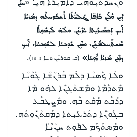
ܘܰܢܚܰܕܬܺܝܼܘܗܝ. ܕܐܰܡܺܝܼܪܳܐ ܗ̱ܝ: «
ܚܢܰܢ
ܕܶܝܢ ܟܽܠܰܢ ܒܰܐܦ̈ܐ ܓܰܠܝ̈ܳܬܳܐ ܬܶܫܒܽܘܼܚܬܶܗ ܕܡܳܪܝܳܐ
ܐܰܝܟ ܕܰܒܡܰܚܙܺܝܼܬܐ ܚܳܙܶܝܢܰܢ. ܘܠܳܗܿ ܠܰܕܡܽܘܼܬܳܐ
ܡܶܫܬܰܚܠܦܺܝܼܢܰܢ܆ ܘܡܼܶܢ ܫܽܘܼܒܚܳܐ ܠܫܽܘܼܒܚܳܐ܇ ܐܰܝܟ
.
ܕܡܼܶܢ ܡܳܪܝܳܐ ܪܽܘܼܚܳܐ»
(
ܒ. ܩܘܪ̈ܝܢܬܝܐ
)
3: 18
ܘܠܳܐ ܟܰܣܝܳܐ ܕܠܰܡ ܒܰܪܢܳܫܳܐ ܓܰܘܳܝܳܐ
ܡܶܬܕܰܡܶܐ ܘܡܶܫܬܰܓܢܶܐ ܠܗܿܰܘ ܡܳܐ
ܕܪܰܒܰܬ ܡܰܩܶܬ ܒܶܗ. ܘܡܶܨܛܒܰܥ
ܒܓܰܘ̈ܢܶܐ ܕܬܰܪܥܺܝܼܬܐ ܕܡܰܩܬܳܢܽܘܼܬܶܗ.
ܘܡܶܣܬܰܟܰܡ ܠܦܽܘܼܬ ܚܢܳܝ̈ܶܐ