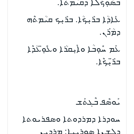
ܒܣܽܘܼ̈ܟܳܠܶܐ ܕܰܩܝܳܡܬܳܐ.
ܥܺܐܕܳܐ ܒܪܺܝܼܟܳܐ. ܒܪܺܝܼܟ ܩܝܳܡܬܶܗ
ܕܡܳܪܰܢ.
ܥܰܡ ܚܽܘܼܒܳܐ ܘܐܺܝܼܩܪܳܐ ܘܥܽܘܼ̈ܥܳܕܶܐ
ܒܪ̈ܺܝܼܟܶܐ.
ܝܰܘܣܶܦ ܒܶܓܬܰܫ
ܚܘܕܪܐ ܕܡܪܕܘܬܐ ܘܣܦܪܝܘܬܐ
ܕܠܫܢܐ ܣܘܪܝܝܐ: ܡܪܕܝܢ