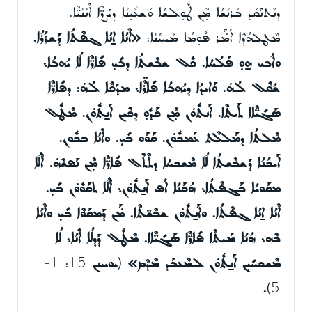
ܕܢܶܬܢܰܩܰܕ ܒܰܪܢܳܫܳܐ ܡܼܶܢ ܛܽܘܼܠܫܳܐ ܘܰܫܥܺܝܼܢܳܐ ܕܝܰܨܪ̈ܶܐ ܐܶܢܳܢܳܝ̈ܶܐ.
ܡܶܛܠܗܳܕܶܐ ܐܳܡܿܰܪ ܦܽܘܼܡܳܐ ܡܰܚܝܳܢܳܐ:
«ܐܶܢܳܐ ܐ̱ܢܳܐ ܓܦܶܬܳܐ ܕܰܫܪܳܪܳܐ.
ܘܐܳܒܝ ܗ̱ܘܼ ܦܰܠܳܚܳܐ. ܟܽܠ ܫܒܶܫܬܳܐ ܕܒܺܝܼ ܦܺܐܪ̈ܶܐ ܠܳܐ ܝܳܗܒܳܐ܆
ܫܳܩܶܠ ܠܳܗܿ. ܘܰܐܝܕܳܐ ܕܝܳܗܒܳܐ ܦܺܐܪܶ̈ܐ܆ ܡܕܰܟܶܐ ܠܳܗܿ: ܕܦܺܐܪ̈ܶܐ
ܣܰܓܺܝ̈ܶܐܐ ܬܰܝܬܶܐ. ܐܰܢܬܽܘܿܢ ܡܼܶܢ ܟܰܕܽܘܼ ܕܟܶܝܢ ܐܰܢ̱ܬܽܘܿܢ. ܡܶܛܽܠ
ܡܶܠܬܳܐ ܕܡܰܠܠܶܬ ܥܰܡܟܽܘܿܢ. ܩܰܘܰܘ ܒܺܝܼ. ܘܐܶܢܳܐ ܒܟܽܘܢ.
ܐܰܝܟܳܢܳܐ ܕܰܫܒܶܫܬܳܐ ܠܳܐ ܡܶܫܟܚܳܐ ܕܬܶܬܶܠ ܦܺܐܪ̈ܶܐ ܡܼܶܢ ܢܰܦܫܶܗܿ. ܐܶܠܳܐ
ܡܩܰܘܝܳܐ ܒܰܓܦܶܬܳܐ܆ ܗܳܟܰܢܳܐ ܐܳܦ ܐܰܢ̱ܬܽܘܿܢ܆ ܐܶܠܳܐ ܬܩܰܘܽܘܿܢ ܒܺܝܼ.
ܐܶܢܳܐ ܐ̱ܢܳܐ ܓܦܶܬܳܐ. ܘܐܰܢ̱ܬܽܘܿܢ ܫܒܶܫ̈ܬܶܐ. ܡܿܰܢ ܕܰܡܩܰܘܶܐ ܒܺܝܼ ܘܐܶܢܳܐ
ܒܶܗ܆ ܗܳܢܳܐ ܡܰܝܬܶܐ ܦܺܐܪ̈ܶܐ ܣܰܓܺܝ̈ܶܐܐ. ܡܶܛܽܠ ܕܰܕܠܳܐ ܐܶܢܳܐ܆ ܠܳܐ
ܡܶܫܟܚܺܝܼܢ ܐܰܢ̱ܬܽܘܿܢ ܠܡܶܥܒܰܕ ܡܶܕܶܡ»
(
ܝܘܚܢܢ
15: 1-
.
5)