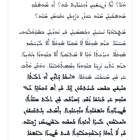
ܗܳܢܳܐ؟ ܐܰܪܰܐ ܪܳܓܫܺܝܼܢܢ ܪܽܘܼܚܳܢܳܐܝܼܬ ܒܶܗ؟ ܐܰܘ ܡܰܗܦܳܟܽܘܼ
ܡܰܗܦܟܺܝܼܢܰܢ ܡܶܢܶܗ ܚܰܘܪܰܢ ܘܨܰܘܒܰܢ ܘܩܰܘܡܰܢ ܡܶܢܶܗ؟
ܡܶܛܠܗܳܕܶܐ ܢܳܝܚܺܝܼܢܰܢ ܘܒܳܣܡܺܝܼܢܰܢ ܟܰܕ ܢܳܗܪܺܝܼܢܰܢ ܒܣܽܘܼ̈ܟܳܠܰܘܗܝ
ܡܰܚ̈ܝܳܢܶܐ. ܒܪܰܡ ܣܽܘܼܟܳܠܳܐ ܠܳܐ ܡܰܩܢܶܐ ܣܽܘܼܟܳܠܳܐ ܐܶܠܳܐ ܠܰܕܚܳܟܶܡ
ܣܽܘܼܟܳܠܳܐ. ܘܝܕܰܥܬܳܐ ܗܳܕܶܐ ܠܐ ܡܶܬܝܰܩܪܳܐ ܐܶܠܐ ܒܢܽܘܼܗܪܳܐ ܕܢܰܗܺܝܼܪܳܐ.
ܒܪܰܡ ܝܰܬܺܝܼܪ ܢܳܨܚܳܐ ܒܢܽܘܼܗܪܳܐ ܕܡܶܣܬܰܟ̈ܠܳܢܶܐ. ܘܗܳܟܶܢ ܟܳܬܶܒ
ܚܰܕ ܡܼܶܢ ܡܰܚ̈ܒܳܢܰܝ ܣܽܘܼܟܳܠܐ:
«ܐܝܟܳܐ
ܕܰܬܪܶܝܢ ܐܰܘ ܬܠܳܬܳܐ
ܟܢܺܝܼܫܺܝܼܢ ܒܫܶܡܝ ܒܰܝܢܳܬܗܽܘܿܢ ܐ̱ܢܳܐ. ܟܰܕ ܐܳܦ ܘܰܒܗܳܕܶܐ
ܥܰܠ
ܩܢܽܘܼܡ ܚܰܕ ܒܰܪܢܳܫܳܐ ܪܳܡܶܙ. ܕܰܡܪܰܟܰܒ ܡܼܶܢ ܬܠܳܬ ܡܢܰܘ̈ܳܬܳܐ:
ܦܰܓܪܳܢܽܘܼܬܳܐ ܘܢܰܦܫܳܢܽܘܼܬܳܐ ܘܪܽܘܼܚܳܢܽܘܼܬܐ. ܕܐܶܡܰܬܝ ܕܢܶܬܟܰܢܫܽܘܿܢ
ܘܢܶܫܠܡܽܘܢ ܠܰܚܕܳܐ ܐܰܘܝܽܘܼܬܳܐ ܒܰܫܡܶܗ ܠܡܶܓܡܰܪ ܨܶܒܝܳܢܶܗ.
ܟܰܕ ܠܳܐ ܬܶܗܘܶܐ
ܕܰܠܩܽܘܼܒܠܳܝܽܘܼܬܳܐ ܒܶܝܬ ܦܰܓܪܳܐ ܠܢܰܦܫܳܐ