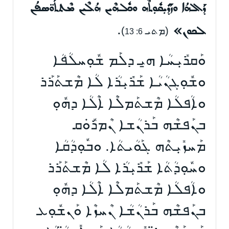
ܕܰܐܠܗܳܐ ܘܙܰܕܺܝܼܩܽܘܼܬܶܗ ܘܟܽܠܗܶܝܢ ܗܳܠܶܝܢ ܡܶܬܬܰܘ̈ܣܦܳܢ
.
ܠܟܘܢ»
(ܡܬܝ
)
6: 13
ܘܰܩܪܺܝܼܚܳܐ ܗ̱ܝ ܕܠܰܡ ܫܽܘܼܚܠܳܦܳܐ
ܘܫܽܘܼܓܢܳܝܳܐ ܫܰܪܺܝܼܪܳܐ ܠܳܐ ܡܶܫܬܰܪܰܪ
ܘܐܳܦܠܳܐ ܡܶܫܬܰܡܠܶܐ ܐܶܠܳܐ ܕܗܽܘܼ
ܒܢܰܦܫܶܗ ܒܰܪܢܳܫܐ ܢܶܡܪܽܘܿܩ
ܡܰܚܙܺܝܼܬܶܗ ܓܰܘܳܝܬܳܐ. ܘܒܽܘܼܕܳܩܳܐ
ܘܚܽܘܼܕܳܬܳܐ ܫܰܪܺܝܼܪܳܐ ܠܳܐ ܡܶܫܬܰܪܰܪ
ܘܐܳܦܠܳܐ ܡܶܫܬܰܡܠܶܐ ܐܶܠܳܐ ܕܗܽܘܼ
ܒܢܰܦܫܶܗ ܒܰܪܢܳܫܳܐ ܢܶܚܙܶܐ ܘܰܢܫܽܘܼܥ