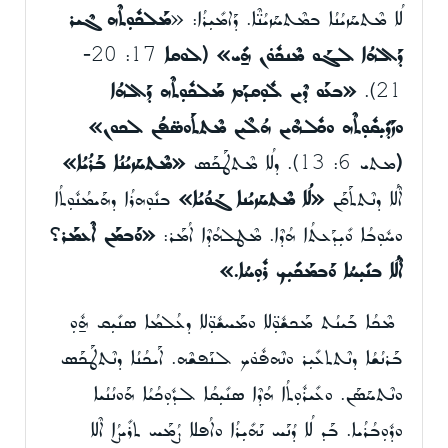
ܠܳܐ ܡܶܬܚܰܙܝܳܢܳܐ ܒܡܶܬܚܰܙܝܳܢ̈ܶܐ. ܕܰܐܡܺܝܼܪܳܐ: «
ܡܰܠܟܽܘܼܬܶܗ ܓܶܝܪ
ܕܰܐܠܗܳܐ ܠܓܰܘ ܡܶܢܟܽܘܿܢ ܗ̱ܺܝ»
(
ܠܘܩܐ
17: 20-
21).
«ܒܥܰܘ ܕܶܝܢ ܠܽܘܼܩܕܰܡ ܡܰܠܟܽܘܼܬܶܗ ܕܰܐܠܗܳܐ
ܘܙܰܕܺܝܼܩܽܘܼܬܶܗ ܘܟܽܠܗܶܝܢ ܗܳܠܶܝܢ ܡܶܬܬܰܘܣ̈ܦܳܢ ܠܟܘܢ»
(
ܡܬܝ 6: 13). ܕܠܳܐ ܡܶܬܛܰܟܰܣ
«ܡܶܬܚܰܙܝܳܢܳܐ ܒܰܪܳܝܳܐ»
ܐܶܠܳܐ ܕܢܶܬܬܰܩܰܢ
«ܠܳܐ ܡܶܬܚܰܙܝܳܢܐ ܓܰܘܳܝܳܐ»
ܒܢܽܘܼܗܪܳܐ ܕܗܰܝܡܳܢܽܘܼܬܳܐ
ܘܚܽܘܼܒܳܐ ܘܺܝܼܕܰܥܬܳܐ ܗܳܕܶܐ. ܡܶܛܠܗܳܕܶܐ ܐܳܡܰܪ:
«ܘܰܒܡܰܢ ܐܶܥܡܰܪ؟
ܐܶܠܳܐ ܒܢܺܝܼܚܳܐ ܘܰܒܡܰܟܺܝܼܟ ܪܽܘܼܚܳܐ
.
»
ܡܶܟܳܐ ܒܰܝܢܳܬ ܡܰܟܫܽܘܼ̈ܠܐ ܘܡܰܚܫܽܘܼ̈ܠܐ ܕܥܳܠܡܳܐ ܣܢܺܝܼܩ ܗ̱ܽܘܼ
ܒܰܪܢܳܫܳܐ ܕܢܶܬܬܥܺܝܼܪ ܘܢܶܗܦܽܘܿܟ ܠܢܰܦܫܶܗ. ܐܰܝܟܳܢܳܐ ܕܢܶܬܛܰܟܰܣ
ܘܢܶܬܚܰܣܰܢ. ܘܥܺܝܪܽܘܼܬܳܐ ܗܳܕܶܐ ܣܢܺܝܼܩܳܐ ܠܕܽܘܼܟܳܝܳܐ ܗܰܘܢܳܢܳܝܐ
ܘܕܽܘܼܒܳܪܳܝܐ. ܒܰܕ ܠܳܐ ܕܳܢܰܚ ܢܰܗܺܝܼܪܳܐ ܘܐܳܦܠܐ ܨܳܡܰܚ ܬܪܺܝܨܳܐ ܐܶܠܐ