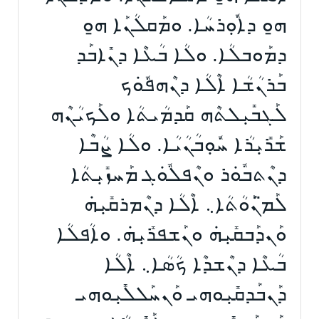
ܗ̱ܘ ܕܐܽܘܼܪܚܳܐ. ܘܡܰܩܠܳܢܰܐ ܗ̱ܘ
ܕܡܰܘܒܠܳܐ. ܘܠܳܐ ܒܳܥܶܐ ܕܢܺܐܒܰܕ
ܒܰܪܢܳܫܳܐ ܐܶܠܳܐ ܕܢܶܗܦܽܘܿܟ
ܠܰܓܒܺܝܼܠܬܶܗ ܩܰܕܡܳܝܬܳܐ ܘܠܰܟܝܳܢܶܗ
ܫܰܪܺܝܼܪܳܐ ܚܽܘܼܒܳܢܳܝܳܐ. ܘܠܳܐ ܨܳܒܶܐ
ܕܢܶܬܒܽܘܿܪ ܘܢܶܦܠܽܘܿܓ ܡܰܚܙܺܝܼܬܳܐ
ܠܰܡ̈ܢܰܘܳܬܳܐ܆ ܐܶܠܳܐ ܕܢܶܡܪܩܺܝܼܗܿ
ܘܰܢܕܰܒܩܺܝܼܗܿ ܘܢܰܫܦܪܺܝܼܗܿ. ܘܐܳܦܠܳܐ
ܒܳܥܶܐ ܕܢܶܫܕܶܐ ܟܳܣܳܐ܆ ܐܶܠܳܐ
ܕܰܢܒܰܕܩܺܝܼܘܗܝ ܘܰܢܚܰܠܠܺܝܼܘܗܝ