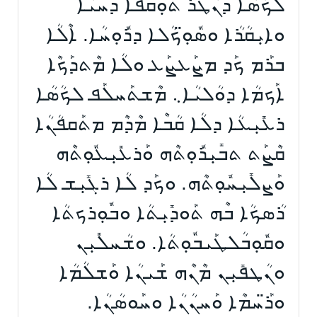
ܠܟܳܣܳܐ ܕܢܳܛܰܪ ܬܽܘܼܩܦܳܐ ܕܚܰܝ̈ܶܐ
ܘܐܝܼܩܳܪܳܐ ܘܣܽܘܼ̈ܟܳܠܐ ܕܪܽܘܼܚܳܐ. ܐܶܠܳܐ
ܒܪܰܡ ܟܰܕ ܡܨܰܥܨܰܥ ܘܠܳܐ ܡܶܬܕܰܟܶܐ
ܐܰܟܡܳܐ ܕܘܳܠܝܳܐ܆ ܡܶܫܬܰܚܠܰܦ ܠܟܳܣܳܐ
ܪܥܺܝܼܥܳܐ ܕܠܳܐ ܩܳܒܶܐ ܡܶܕܶܡ ܡܬܰܩܦܳܢܳܐ
ܩܶܨܰܬ ܬܒܺܝܼܪܽܘܼܬܶܗ ܘܰܪܥܺܝܼܥܽܘܼܬܶܗ
ܘܰܨܠܺܝܼܚܽܘܼܬܶܗ. ܘܟܰܕ ܠܳܐ ܪܓܺܝܼܫ ܠܳܐ
ܪܳܣܟܳܐ ܒܶܗ ܬܰܘܕܺܝܼܬܳܐ ܘܒܽܘܼܪܟܬܳܐ
ܘܩܽܘܼܒܳܠܛܰܝܒܽܘܼܬܳܐ. ܘܫܳܚܠܺܝܼܢ
ܘܢܳܛܦܺܝܼܢ ܡܶܢܶܗ ܫܰܝܢܳܐ ܘܰܫܠܳܡܳܐ
ܘܪ̈ܰܚܡܶܐ ܘܰܚܢܳܢܳܐ ܘܚܰܘܣܳܢܳܐ.