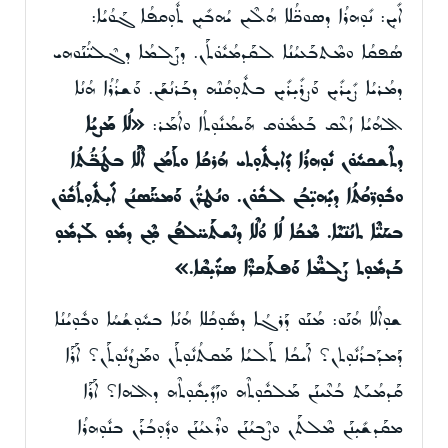
ܐܺܝܼܢ: ܢܺܘܼܗܪܳܐ ܕܣܘܟ̈ܳܠܐ ܗܳܠܶܝܢ ܝܳܗܒܺܝܼܢ ܬܽܘܼܩܦܳܐ ܓܰܘܳܝܳܐ:
ܣܳܦܩܳܐ ܘܡܶܬܒܰܥܝܳܢܳܐ ܠܩܰܕܡܳܝܽܘܿܬܰܢ. ܕܨܰܠܡܳܐ ܕܓܶܠܝ̈ܳܢܰܘܗܝ
ܕܡܳܪܝܳܐ ܨܺܝܼܪܺܝܼܢ ܘܰܨܪܺܝܼܪܺܝܼܢ ܒܬܽܘܼܩܳܢܶܗ ܕܒܰܪܢܳܫܰܢ. ܘܰܫܪܳܪܳܐ ܗܳܢܳܐ
ܐܠܗܳܝܳܐ ܙܳܥܶܩ ܒܰܥܡܽܘܿܩ ܗܰܝܡܳܢܽܘܼܬܳܐ ܘܐܳܡܰܪ:
«ܠܳܐ ܡܰܨܝܳܐ
ܕܬܶܫܟܚܽܘܿܢ ܢܽܘܼܗܪܳܐ ܕܺܐܝܼܬܽܘܼܬܝ ܗܳܪܟܳܐ ܘܬܰܡܳܢ ܐܶܠܰܐ ܒܛܳܒ̈ܳܬܳܐ
ܘܒܽܘܼܪ̈ܟܳܬܳܐ ܕܝܼܺܗܝܼ̈ܒܳܢ ܠܟܽܘܿܢ. ܘܢܳܛܪ̈ܳܢ ܘܰܡܚ̈ܰܣܢܳܢ ܐܺܝܼܬܽܘܼܬܳܟܽܘܿܢ
ܒܚܰܝ̈ܶܐ ܬܢܳܢ̈ܝܶܐ. ܡܶܟܳܐ ܠܳܐ ܘܳܠܶܐ ܕܢܶܫܬܰܚ̈ܠܦܳܢ ܡܼܶܢ ܕܡܽܘܼ ܠܰܕܡܽܘܼ
ܒܰܕܡܽܘܼܬ ܨܰܠܡ̈ܶܐ ܘܰܦܬܰܟܪ̈ܶܐ ܣܪ̈ܺܝܼܩܶܐ.»
ܫܘܼܐܳܠܐ ܗܳܢܰܘ: ܡܳܢܰܘ ܕܰܪܓܳܐ ܕܣܽܘܼܟܳܠܐ ܗܳܢܳܐ ܒܚܽܘܼܫܳܚܳܐ ܘܒܽܘܼܝܳܢܳܐ
ܕܰܡܕܰܒܪܳܢܽܘܼܬܢ؟ ܐܰܝܟܳܐ ܬܰܠܝܳܐ ܡܰܩܬܳܢܽܘܼܬܰܢ ܘܡܰܨܕܳܢܽܘܼܬܰܢ؟ ܐܰܪܰܐ
ܩܰܕܡܳܝܰܬ ܒܳܥܶܝܢܰܢ ܡܰܠܟܽܘܼܬܶܗ ܘܙܰܕܺܝܼܩܽܘܼܬܶܗ ܕܐܠܗܐ؟ ܐܰܪܰܐ
ܡܩܰܕܫܺܝܼܢܰܢ ܡܶܠܬܰܢ ܘܨܶܒܝܳܢܰܢ ܘܪܶܥܝܳܢܰܢ ܘܕܽܘܼܒܳܪܰܢ ܒܢܽܘܼܗܪܳܐ