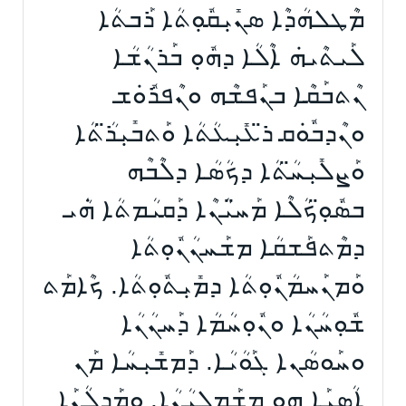
ܡܶܛܠܗܳܕܶܐ ܣܢܺܝܼܩܽܘܼܬܳܐ ܪܰܒܬܳܐ
ܠܰܝܬܶܝܗܿ ܐܶܠܳܐ ܕܗܽܘܼ ܒܰܪܢܳܫܳܐ
ܢܶܬܒܰܩܶܐ ܒܢܰܦܫܶܗ ܘܢܶܦܪܽܘܿܫ
ܘܢܶܕܒܽܘܿܩ ܪ̈ܥܺܝܼܥܳܬܳܐ ܘܰܬܒܺܝܼܪ̈ܳܬܳܐ
ܘܰܨܠܺܝܼܚ̈ܳܬܳܐ ܕܟܳܣܳܐ ܕܠܶܒܶܗ
ܒܣܽܘܼ̈ܟܳܠܶܐ ܡܰܚ̈ܝܳܢܶܐ ܕܰܩܝܳܡܬܳܐ ܗܿܳܝ
ܕܡܶܬܦܰܫܩܳܐ ܡܫܰܚܢܳܢܽܘܼܬܳܐ
ܘܰܡܢܰܚܡܳܢܽܘܼܬܳܐ ܕܡܺܝܼܬܽܘܼܬܳܐ. ܟܶܐܡܰܬ
ܫܽܘܼܚܳܢܳܐ ܘܢܽܘܼܚܳܡܳܐ ܕܰܚܢܳܢܳܐ
ܘܚܰܘܣܳܢܐ ܓܰܘܳܝܳܐ. ܕܰܡܫܺܝܼܚܳܐ ܡܰܢ
ܐܳܣܝܰܐ ܗ̱ܘ ܡܫܰܡܠܝܳܢܳܐ. ܘܡܰܕܠܳܢܰܐ