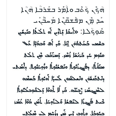
ܗܳܟܶܢ ܟܳܬܶܒ ܘܐܳܡܿܰܪ ܒܫܰܪܒܳܐ ܗܳܢܳܐ
ܚܰܕ ܡܼܶܢ ܡܦܰܫ̈ܩܳܢܶܐ ܡܰܚ̈ܒܳܢܰܝ
ܣܽܘܼܟܳܠܐ:
«ܐܰܝܟܳܐ ܕܰܬܪܶܝܢ ܐܰܘ ܬܠܳܬܳܐ ܟܢܺܝܼܫܺܝܼܢ
ܒܫܶܡܝ ܒܰܝܢܳܬܗܽܘܿܢ ܐ̱ܢܳܐ. ܟܰܕ ܐܳܦ ܘܰܒܗܳܕܶܐ ܥܰܠ
ܩܢܽܘܼܡ ܚܰܕ ܒܰܪܢܳܫܳܐ ܪܳܡܶܙ. ܕܰܡܪܰܟܰܒ ܡܼܶܢ ܬܠܳܬ
ܡܢܰܘ̈ܳܬܳܐ: ܕܦܰܓܪܳܢܽܘܼܬܳܐ ܘܢܰܦܫܳܢܽܘܼܬܳܐ ܘܪܽܘܼܚܳܢܽܘܼܬܐ. ܕܐܶܡܰܬܝ
ܕܢܶܬܟܰܢܫܽܘܿܢ ܘܢܶܫܠܡܽܘܢ ܠܰܚܕܳܐ ܐܰܘܝܽܘܼܬܳܐ ܒܰܫܡܶܗ
ܠܡܶܓܡܰܪ ܨܶܒܝܳܢܶܗ. ܟܰܕ ܠܳܐ ܬܶܗܘܶܐ ܕܰܠܩܽܘܼܒܠܳܝܽܘܼܬܳܐ
ܒܶܝܬ ܦܰܓܪܳܐ ܠܢܰܦܫܳܐ ܘܰܠܪܽܘܼܚܳܐ. ܬܰܡܳܢ ܗܳܘܶܐ ܥܳܡܰܪ
ܒܚܽܘܼܒܳܐ. ܘܬܽܘܼܒ ܕܶܝܢ ܡܿܰܢ ܕܪܳܚܶܡ ܠܝܼ ܡܶܠܰܬܝ