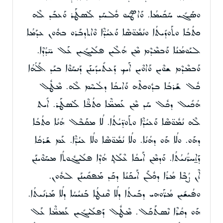
ܘܣܰܓܺܝ ܚܰܟܺܝܡܳܐ. ܘܰܐܣܛܺܝܘ ܟܽܠܚܰܕ ܠܰܣܛܰܪ ܘܰܥܒܰܕ ܠܶܗ
ܟܬܳܒܳܐ ܘܬܰܘܕܺܝܬܳܐ ܘܢܳܡܽܘ̈ܣܶܐ ܘܰܥܝܳܕ̈ܶܐ ܘܶܐܬܕܒܰܪܘ ܒܗܽܘܢ ܥܕܰܡܳܐ
ܠܝܰܘܡܳܢܳܐ ܘܰܒܡܶܕܶܡ ܡܶܢ ܗܳܠܶܝܢ ܦܠܺܝܓܺܝܢ ܥܰܠ ܚ̈ܕܳܕܶܐ.
ܘܰܒܡܶܕܶܡ ܫܘܶܝܢ ܘܰܐܘܶܝܢ ܐܰܝܟ ܕܰܥܬܺܝܕܺܝܢܰܢ ܕܰܢܚܰܘܶܐ ܒܝܰܕ ܐܰܠܳܗܳܐ
ܟܽܠ ܫܰܪܒܳܐ ܒܕܽܘܟܬܶܗ ܘܰܐܝܟܳܐ ܕܠܳܚܶܡ ܠܶܗ. ܡܶܛܽܠ
ܗܳܟܺܝܠ ܕܟܽܠ ܚܰܕ ܡܶܢ ܥܰܡܡ̈ܶܐ ܟܬܳܒ̈ܶܐ ܠܰܣܛܰܪ. ܐܺܝܬ
ܠܶܗ ܢܳܡܽܘ̈ܣܶܐ ܘܰܥܝܳܕ̈ܶܐ ܘܬܰܘܕ̈ܝܳܬܳܐ. ܠܳܐ ܡܩܰܒܶܠ ܗܳܢܳܐ ܟܬܳܒܳܐ
ܕܗܰܘ. ܘܠܳܐ ܗܰܘ ܕܗܳܢܳܐ. ܘܠܳܐ ܢܳܡܽܘ̈ܣܶܐ ܘܠܳܐ ܥܝܳܕ̈ܶܐ. ܥܰܡ ܫܰܪܟܳܐ
ܕܰܐ̱ܚܪ̈ܳܢܝܳܬܳܐ. ܘܰܕܡܶܢ ܐܰܝܟܳܐ ܥܶܠܰܬ̥ ܗܳܕܶܐ ܦܠܺܝܓܽܘܬܳܐ ܡܚܰܘܶܝܢܰܢ
ܐܶܢ ܨܳܒܶܐ ܡܳܪܳܐ ܕܟܽܠܰܢ ܐܰܝܟܰܢܳܐ ܕܟܰܕ ܡܰܦܩܺܝܢܰܢ ܠܗܽܘܢ.
ܘܦܳܝܫܺܝܢ ܡܳܪ̈ܰܘܗܝ ܕܒܰܝܬܳܐ ܕܠܳܐ ܩܶܢܛܳܐ ܒܰܢܝܳܚܳܐ ܕܠܳܐ ܡܰܪܢܺܝܬܳܐ.
ܗܰܘ ܕܩܳܪܶܐ ܢܶܣܬܰܟܰܠ. ܡܶܛܽܠ ܕܰܦܠܺܝܓܺܝܢ ܥܰܡܡ̈ܶܐ ܥܰܠ