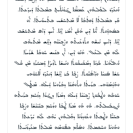
ܘܰܢܥܰܕܰܪ ܠܟܽܠܗܽܘܢ ܥܰܡܡ̈ܶܐ ܓܰܘܳܢܳܐܺܝܬ̥ ܒܡܶܠܬܳܐ ܕܺܝܕܰܥܬܳܐ.
ܟܰܕ ܒܡܶܠܬܳܐ ܕܰܟܬܳܒܳܐ ܠܳܐ ܡܶܬܚܰܫܰܚ ܒܬܰܚܘܺܝܬܳܐ. ܐܰܘ
ܒܣܳܗܕܽܘܬܳܐ. ܐܶܢܳܐ ܕܶܝܢ ܗܳܟܰܢ ܐܳܡܰܪ ܐ̱ܢܳܐ. ܐܰܝܟ ܕܳܐܦ ܡܶܬܚܰܫܰܒ
ܐ̱ܢܳܐ. ܕܰܐܝܟ ܢܺܝܫܶܗ ܘܬܰܪܥܺܝܬܶܗ ܘܨܶܒܝܳܢܶܗ ܕܐ̱ܢܳܫ ܡܶܬܺܝܗܶܒ
ܠܶܗ ܡܶܢ ܠܥܶܠ. ܗܳܢܰܘ ܕܶܝܢ܆ ܐܶܢ ܒܢܺܝܫ ܚܽܘܒܳܐ ܫܰܪܺܝܪܳܐ
ܘܰܐܠܳܗܳܝܳܐ. ܒܰܙܢܳܐ ܕܡܰܟܺܝܟܽܘܬܳܐ ܘܢܺܝܫܳܐ ܬܪܺܝܨܳܐ ܕܰܡܚܰܪܰܪ ܡܶܢ ܟܽܠ
ܚܰܫܳܐ ܣܰܢܝܳܐ ܘܙܺܐܦܳܢܽܘܬܳܐ. ܨܳܒܶܐ ܒܰܪ ܐ̱ܢܳܫܳܐ ܕܰܢܥܰܕܰܪ ܠܰܐܚܰܘ̈ܗܝ
ܘܗܰܕܳܡܰܘ̈ܗܝ. ܒܪܺܝܬܳܐ ܘܬܽܘܩܳܢܳܐ ܕܒܳܪܽܘܝܳܐ ܕܺܝܠܶܗ. ܡܶܛܽܠ
ܚܽܘܒܶܗ ܘܛܳܒܽܘܬ̥ ܨܶܒܝܳܢܳܐ ܕܺܝܠܶܗ ܕܡܳܪܳܐ ܕܓܰܘܳܐ ܕܪܳܚܶܡ ܒܪܺܝܬܶܗ
ܘܰܓܒܺܝܠܬܶܗ. ܗܽܘ ܗܰܘ ܡܳܪܳܐ ܛܳܒܳܐ ܘܪܳܚܶܡ ܒܢܰܝ̈ܢܳܫܳܐ ܘܨܳܒܶܐ
ܒܚܰܝ̈ܶܐ ܘܛܳܒܬܳܐ ܘܥܽܘܕܪܳܢܳܐ ܕܟܽܠܗܽܘܢ ܝܳܗܶܒ ܠܶܗ ܝܺܕܰܥܬܳܐ
ܘܗܰܘܢܳܐ ܘܚܶܟܡܬܳܐ. ܘܣܳܐܶܡ ܒܦܽܘܡܶܗ ܡܶܠܬܳܐ ܡܥܰܕܪܳܢܺܝܬܳܐ