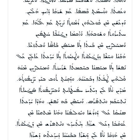
ܘܰܐܟܬܳܐ. ܘܣܶܢܶܐܬܳܐ. ܘܫܽܘܒܚܳܐ ܣܪܺܝܩܳܐ. ܘܪܽܘܓܙܳܐ. ܘܥܶܨܝܳܢܳܐ.
ܘܥܳܩܬܳܐ. ܘܪܶܚܡܰܬ̥ ܟܶܣܦܳܐ. ܥܰܡ ܫܰܪܟܳܐ ܕܰܐܝܟ ܗܳܠܶܝܢ.
ܘܰܕܥܰܫܺܝܢ ܡܶܢ ܟܽܘܠܗܽܘܢ ܪܳܡܽܘܬ̥ܳܐ ܢܳܨܝܰܬ̥ ܥܰܡ ܐܰܠܳܗܳܐ. ܥܰܡ
ܚܬܺܝܪܽܘܬܳܐ ܘܫܽܘܒܗܳܪܳܐ. ܘܰܐܟܡܳܐ ܕܓܰܢܳܒ̈ܶܐ ܚܳܛܦܺܝܢ
ܘܰܡܚܰܠܨܺܝܢ ܡܶܢ ܒܰܝܬܳܐ ܕܠܳܐ ܡܚܰܣܰܢ ܒܶܐܣ̈ܶܐ ܘܰܒܬܰܪ̈ܥܶܐ.
ܗܳܟܰܢܳܐ ܘܚܰܫ̈ܶܐ ܕܕܰܓܳܠܽܘܬܳܐ ܘܛܳܥܝܽܘܬܳܐ ܕܠܳܐ ܝܺܕܰܥܬܳܐ ܥܳܐܠܴ̈ܢ ܥܰܠ
ܢܰܦܫܳܐ ܕܠܳܐ ܡܚܰܣܢܳܐ ܒܚܶܟܡܬܳܐ ܫܰܪܺܝܪܬܳܐ. ܘܰܡܚܰܠܨܺܝܢ ܡܶܢܳܗ̇
ܟܽܠܗܶܝܢ ܛܳܒ̈ܳܬܳܐ ܕܒܰܟܝܳܢܳܗ̇. ܘܕܰܩ̣ܢܳܬ̥ ܬܽܘܒ ܒܝܰܕ ܝܰܨܺܝܦܽܘܬ̥ܳܗ̇.
ܡܳܕܶܝܢ ܘܳܠܶܐ ܠܰܢ ܕܝܰܬܺܝܪ ܚܦܺܝܛܳܐܝܬ̥ ܘܰܒܝܰܨܺܝܦܽܘܬܳܐ ܣܰܓܺܝܐܬܳܐ
ܢܶܬܚܰܟܰܡ ܘܢܶܬܦܰܪܰܣ. ܘܰܢܚܰܣܶܢ ܒܶܗ ܢܰܦܫܰܢ. ܘܗܳܕܶܐ ܝܺܕܰܥܬܳܐ
ܣܢܺܝܩܳܐ ܥܰܠ ܕܽܘܪܳܫܳܐ ܘܝܽܘܠܦܳܢܳܐ ܘܗܳܢܳܐ ܡܶܬܩܢܶܐ ܡܶܢ
ܥܽܘܩܳܒܳܐ ܕܥܰܠ ܫܪܳܪܳܐ. ܕܢܶܬܺܝܕܰܥ ܘܢܶܬܦܪܶܫ ܡܶܢ ܕܰܓܳܠܽܘܬܳܐ.
ܡܶܢ ܗܳܪܟܳܐ ܘܳܠܶܐ ܠܰܢ ܕܰܢܫܰܪܶܐ ܒܒܶܢܝܳܢܳܐ ܕܺܝܕܰܥܬܶܗ ܕܰܫܪܳܪܳܐ