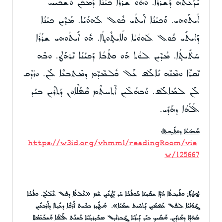
ܝܺܕܰܥܬܶܗ ܕܰܫܪܳܪܳܐ. ܘܗܽܘ ܫܪܳܪܳܐ ܟܝܳܢܳܐ ܕܰܡܟܳܢ ܘܰܫܟܺܝܚ
ܐܺܝܬܰܘܗܝ. ܘܰܟܝܳܢܳܐ ܐܰܝܬܺܝ ܟܽܘܠ ܠܰܗܘܳܝܳܐ. ܡܳܕܶܝܢ ܟܝܳܢܳܐ
ܕܰܐܝܬܺܝ ܟܽܘܠ ܠܰܗܘܳܝܳܐ ܘܠܺܐܝܬ̥ܽܘܬ̥ܳܐ. ܗܽܘ ܐܺܝܬܰܘܗܝ ܫܪܳܪܳܐ
ܚܰܬ̊ܺܝܬ̥ܳܐ. ܡܳܕܶܝܢ ܠܘܳܬ ܗܰܘ ܟܬܳܒܳܐ ܕܰܟܝܳܢܳܐ ܢܶܪܗܰܛ. ܘܒܶܗ
ܢܶܩܪܶܐ ܘܡܶܢܶܗ ܢܺܐܠܰܦ ܥܰܠ ܟܽܠܡܶܕܶܡ ܕܡܶܬܒܥܶܐ ܠܰܢ. ܘܙܳܕܶܩ
ܠܰܢ ܠܡܺܐܠܰܦ. ܘܰܒܗܳܠܶܝܢ ܐܶܬܚܬܶܡ ܩܶܦܰܠܶܐܘܢ ܕܰܬܪܶܝܢ ܒܝܰܕ
ܐܰܠܳܗܳܐ ܕܗܰܕܺܝ.
ܡܰܒܘܿܥܳܐ ܕܟܬܺܝܼܒܬܐ:
https://w3id.org/vhmml/readingRoom/vie
w/125667
ܢܽܘܼܗܳܪܳܐ:
ܟܬܺܝܼܒܬܳܐ ܗܳܕܶܐ ܫܟܺܝܼܚܳܐ ܒܰܟܬܳܒܳܐ ܚܰܕ ܕܰ
ܛܥܺܝܼܢ ܫܶܡ «ܥܶܠܬܳܐ ܕܟܽܠ ܥܶܠ̈ܠܳܢ. ܟܬܳܒܳܐ
ܓܰܘܳܢܳܝܳܐ ܠܟܽܠ ܥܰܡ̈ܡܺܝܼܢ ܕܰܬܚܶܝܬ ܫܡܰܝܳܐ».
ܘܰܢܛܺܝܼܪ ܒܒܶܝܬ ܐܰܪ̈ܟܶܐ ܕܥܺܕܬܐ ܕܐܰܪܒܥܺܝܢ
ܣܳܗ̈ܕܶܐ ܕܡܰܪܕܺܝܢ. ܘܰܢܣܺܝܟ ܒܝܰܕ ܕܰܝܪܳܝܳܐ ܓܰܒܪܐܝܼܠ ܣܒܺܝܼܪܝܼܢܳܝܳܐ ܒܰܫܢܰܬ ܐܰܠܦܳܐ ܘܰܫܒܰܥ̈ܡܳܐܐ