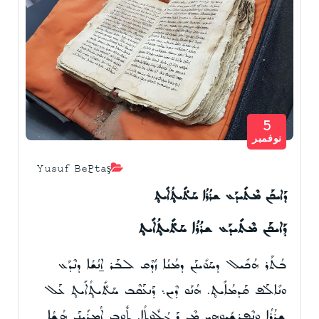
5
نوفمبر
Yusuf Beğtaş
ܕܰܐܝܟܰܢ ܡܶܬܺܝܕܰܥ ܫܪܳܪܳܐ ܚܰܬ̊ܺܝܬ̥ܳܐܺܝܬ̥
ܕܰܐܝܟܰܢ ܡܶܬܺܝܕܰܥ ܫܪܳܪܳܐ ܚܰܬ̊ܺܝܬ̥ܳܐܺܝܬ̥
ܒܳܬܰܪ ܗܳܟܺܝܠ ܕܚܰܘܺܝܢܰܢ ܕܡܳܢܳܐ ܙܳܕܶܩ ܠܒܰܪ ܐ̱ܢܳܫܳܐ ܕܢܶܕܰܥ
ܘܢܺܐܠܰܦ ܩܰܕܡܳܐܺܝܬ̥. ܗܳܢܰܘ ܕܶܝܢ܆ ܕܰܢܥܰܩܶܒ ܚܰܬ̊ܺܝܬ̥ܳܐܺܝܬ̥ ܥܰܠ
ܫܪܳܪܳܐ ܘܢܶܦܪܫܺܝܘܗܝ ܡܶܢ ܕܰܓܳܠܽܘܬܳܐ. ܬܽܘܒ ܐܳܡܪܺܝܢܰܢ ܗܳܫܳܐ