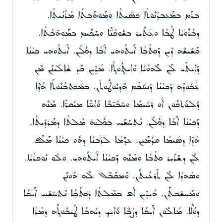
ܒܪܰܡ ܒܡܰܥܒܕܳܢܽܘܬܳܐ ܟܣܺܝܬܳܐ ܘܡܰܘܗܰܒܬܳܐ ܡܳܪܳܢܳܝܬܳܐ.
ܕܒܳܪܽܘܝܳܐ ܛܳܒܳܐ ܘܥܰܬܺܝܪ ܒܫܽܘܟܳܢ̈ܶܐ ܘܚܰܟܺܝܡ ܒܡܰܘܗ̈ܒܳܬܳܐ.
ܩܰܫܺܝܫܶܗ ܕܶܝܢ ܕܰܟܬܳܒܳܐ ܐܺܝܬܰܘܗܝ ܐܰܒܳܐ ܕܟܽܠܰܢ. ܐܺܝܬܰܘܗܝ ܟܝܳܢܳܐ
ܕܰܐܝܬܺܝ ܠܰܢ ܠܰܗܘܳܝܳܐ ܘܺܐܝܬ̥ܽܘܬ̥ܳܐ. ܡܳܕܶܝܢ ܟܰܕ ܫܳܐܠܺܝܢܰܢ ܡܶܢ
ܥܳܒܽܘܕܶܗ ܕܰܟܝܳܢܳܐ ܕܰܢܚܰܟܶܡ ܗܶܕܝܽܘܛܽܘܬܰܢ. ܒܡܰܟܬܒܳܢܽܘܬܳܐ ܗܳܕܶܐ
ܕܰܠܘܳܬܟܽܘܢ ܐܳܘ ܪ̈ܚܺܝܡܶܐ ܘܚܰܒܺܝ̈ܒܶܐ ܘܰܐܚ̈ܶܐ ܡܝܰܩܪ̈ܶܐ. ܡܶܢܶܗ
ܕܰܟܝܳܢܳܐ ܐܰܒܳܐ ܕܟܽܠܰܢ. ܢܶܬܚܰܫܰܚ ܒܟܽܠܳܗ̇ ܡܶܠܬܳܐ ܕܡܰܪܕܺܝܬܳܐ.
ܗܳܕܶܐ ܕܣܺܝܡܳܐ ܩܕܳܡܰܝܢ. ܥܕܰܡܳܐ ܠܙܰܒܢܳܐ ܕܗܽܘ ܟܝܳܢܳܐ ܡܰܠܶܦ
ܠܰܢ ܕܫܰܪܺܝܪ ܟܬܳܒܳܐ ܘܡܶܢܶܗ ܕܰܟܝܳܢܳܐ ܐܺܝܬܰܘܗܝ. ܘܠܰܘ ܢܽܘܟܪܳܝܳܐ.
ܘܣܳܗܕܳܐ ܠܰܢ ܬܰܪܥܺܝܬܰܢ. ܘܰܡܩܰܒܶܠ ܠܶܗ ܗܰܘܢܰܢ
ܘܡܰܚܫܰܒܬܰܢ. ܗܳܝܕܶܝܢ ܐܳܦ ܒܡܶܠܬܳܐ ܕܰܟܬܳܒܳܐ ܢܶܬܚܰܫܰܚ ܐܰܝܟܳܐ
ܕܘܳܠܶܐ. ܡܰܐܠܽܘܢ ܐܰܝܟܳܐ ܕܨܳܒܶܐ ܘܰܐܝܟ ܕܝܳܗܒܳܐ ܛܰܝܒܽܘܬ̥ܶܗ ܕܡܳܪܳܐ