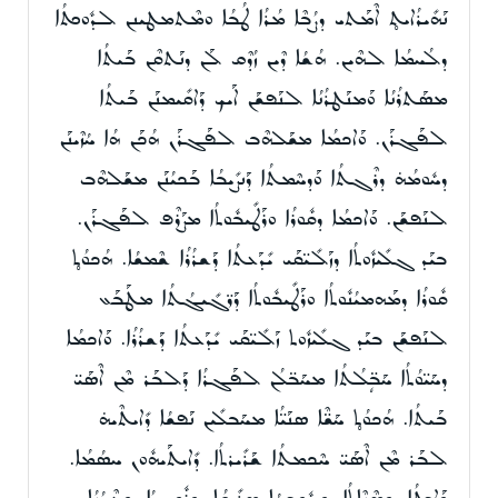
ܢܰܗܺܝܪܳܐܝܬ̥ ܐܶܡܰܬܝ ܕܨܳܒܶܐ ܡܳܪܳܐ ܛܳܒܳܐ ܘܡܶܬܡܛܝܢܢ ܠܕܽܘܟܬܳܐ
ܕܠܳܚܡܳܐ ܠܗܶܝܢ. ܗܳܫܳܐ ܕܶܝܢ ܙܳܕܶܩ ܠܰܢ ܕܢܰܬܩܶܢ ܒܰܝܬܳܐ
ܡܣܰܬܪܳܢܳܐ ܘܰܡܢܰܛܪܳܢܳܐ ܠܢܰܦܫܰܢ ܐܰܝܟ ܕܰܐܩܺܝܡܢܰܢ ܒܰܝܬܳܐ
ܠܦܰܓܪܰܢ. ܘܰܐܟܡܳܐ ܡܫܰܠܗܶܒ ܠܦܰܓܪܰܢ ܗܳܟܰܢ ܗܳܐ ܚܳܙܶܝܢܰܢ
ܕܚܽܘܡܳܗ̇ ܕܪܶܓܬܳܐ ܘܰܕܚܶܡܬܳܐ ܕܰܢܨܺܝܒܳܐ ܒܰܟܝܳܢܰܢ ܡܫܰܠܗܶܒ
ܠܢܰܦܫܰܢ. ܘܰܐܟܡܳܐ ܕܩܽܘܪܳܐ ܘܪܰܛܺܝܒܽܘܬܳܐ ܡܨܰܪܶܦ ܠܦܰܓܪܰܢ.
ܒܝܰܕ ܓܠܺܝܙܽܘܬܳܐ ܕܙܰܠܺܝ̈ܩܰܝ ܝܺܕܰܥܬܳܐ ܕܰܫܪܳܪܳܐ ܫܶܡܫܳܐ. ܗܳܟܘܳܬ̥
ܩܽܘܪܳܐ ܕܡܰܗܡܝܳܢܽܘܬܳܐ ܘܪܰܛܺܝܒܽܘܬܳܐ ܕܰܪ̈ܓܺܝܓܳܬܳܐ ܡܛܰܒܰܥ
ܠܢܰܦܫܰܢ ܒܝܰܕ ܓܠܺܝܙܽܘܬ ܙܰܠܺܝ̈ܩܰܝ ܝܺܕܰܥܬܳܐ ܕܰܫܪܳܪܳܐ. ܘܰܐܟܡܳܐ
ܕܚܰܝ̈ܘܳܬܳܐ ܚܰܒܴ̈ܠܳܬܳܐ ܡܚܰܒ̈ܠܳܢ ܠܦܰܓܪܳܐ ܕܰܠܒܰܪ ܡܶܢ ܐܶܣܰܝ̈
ܒܰܝܬܳܐ. ܗܳܟܘܳܬ̥ ܚܰܫ̈ܶܐ ܣܢܰܝ̈ܳܐ ܡܚܰܒܠܺܝܢ ܢܰܦܫܳܐ ܕܺܐܝܬܶܝܗ̇
ܠܒܰܪ ܡܶܢ ܐܶܣܰܝ̈ ܚܶܟܡܬܳܐ ܫܰܪܺܝܪܬܳܐ. ܕܺܐܝܬܰܝܗܽܘܢ ܚܣܳܡܳܐ.