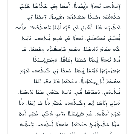
ܕܺܐܝܬܰܘܗܝ ܢܽܘܗܪܳܐ ܘܛܳܒܽܘܬܳܐ. ܐܰܟܡܳܐ ܕܡܶܢ ܫܶܬܶܐܣ̈ܶܐ ܫܰܪܺܝܢܰܢ
ܒܬܽܘܩܳܢܶܗ ܕܒܰܝܬܳܐ ܡܣܰܬܪܳܢܶܗ ܕܦܰܓܪܳܐ. ܕܰܐܝܟܰܢܳܐ ܕܶܝܢ
ܡܶܬܺܝܕܰܥ ܗܳܢܳܐ. ܐܶܡܰܪܢܰܢ ܡܶܢ ܟܰܕܽܘ ܠܰܐܝܢܳܐ ܕܶܐܣܬܰܟܰܠ. ܘܬܽܘܒ
ܐܳܡܪܺܝܢܰܢ ܘܰܡܢܰܗܪܺܝܢܰܢ. ܢܽܘܗܪܳܐ ܡܰܢ ܡܶܕܡ ܐܺܝܬܰܘܗܝ. ܘܺܐܝܬ
ܠܶܗ ܩܢܽܘܡܳ ܘܽܐܘܣܺܝܰܐ. ܘܣܺܝܡ ܒܶܐܣܦܺܝܪܶܗ ܕܫܶܡܫܳܐ. ܟܰܕ
ܐܺܝܬ ܢܽܘܗܪ̈ܶܐ ܐ̱ܚܪ̈ܳܢܶܐ ܒܰܟܝܳܢܳܐ ܕܟܺܐܦ̈ܶܐ. ܘܰܕܡܰܪ̈ܓܳܢܝܳܬܳܐ
ܘܕܰܦܪ̈ܰܚܕܽܘܕܶܐ ܘܳܐܕ̈ܫܶܐ ܐ̱ܚܪ̈ܳܢܶܐ. ܚܶܫܟܳܐ ܕܶܝܢ ܠܰܝܬܰܘܗܝ ܡܶܕܶܡ
ܡܩܰܝܡܳܐ ܐܶܠܳܐ ܓܠܺܝܙܽܘܬܳܐ. ܘܥܳܠܡܳܐ ܗܳܢܳܐ ܘܒܰܪ ܐ̱ܢܳܫܳܐ
ܐܺܝܬܰܝܗܽܘܢ. ܘܰܩܢܽܘ̈ܡܶܐ ܐܶܢܽܘܢ. ܘܺܐܝܬ ܠܗܽܘܢ ܟܝܳܢܳܐ ܘܽܐܘܣܺܝܰܐ.
ܗܳܝܕܶܝܢ ܕܢܺܐܡܰܪ ܐ̱ܢܳܫ ܕܠܰܝܬܰܘܗܝ ܥܳܠܡܳ ܘܠܳܐ ܒܰܪ ܐ̱ܢܳܫܳܐ. ܘܠܳܐ
ܡܶܕܶܡ ܐܺܝܬܶܝܗ̇. ܥܰܡ ܣܰܓܺܝ̈ܐܬܐ ܕܕܰܐܝܟ ܗܳܠܶܝܢ. ܡܳܕܶܝܢ ܐܺܝܬ
ܫܪܳܪܳܐ ܚܰܬ̊ܺܝܬ̥ܳܐܝܬ̥ ܒܥܳܠܡܳܐ. ܘܢܽܘܗܪܳܐ ܐܺܝܬܰܘܗܝ. ܕܺܐܝܬܶܝܗ̇