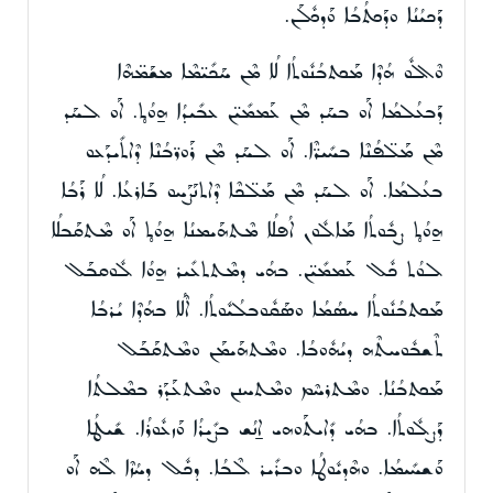
ܕܰܟܝܳܢܳܐ ܘܕܰܟܬܳܒܳܐ ܘܰܕܟܽܠܰܢ.
ܘܶܐܠܽܘ ܗܳܕܶܐ ܡܰܟܬܒܳܢܽܘܬܳܐ ܠܳܐ ܡܶܢ ܚܰܟܺܝ̈ܡܶܐ ܡܫܰܡ̈ܗܶܐ
ܕܰܒܥܳܠܡܳܐ ܐܰܘ ܒܚܰܕ ܡܶܢ ܥܰܡܡܺܝ̈ܢ ܥܒܺܝܕܳܐ ܗ̱ܘܳܬ̥. ܐܰܘ ܠܚܰܕ
ܡܶܢ ܡܰܠ̈ܦܳܢܶܐ ܒܚܺܝܪ̈ܶܐ. ܐܰܘ ܠܚܰܕ ܡܶܢ ܪܰܘܪ̈ܒܳܢܶܐ ܕܶܐܬܺܝܕܰܥܘ
ܒܥܳܠܡܳܐ. ܐܰܘ ܠܚܰܕ ܡܶܢ ܡܰܠ̈ܟܶܐ ܕܶܐܬܢܰܨܰܚܘ ܒܰܐܪܥܳܐ. ܠܳܐ ܪܰܒܳܐ
ܗ̱ܘܳܬ̥ ܨܒܽܘܬܳܐ ܡܰܐܠܽܘܢ ܐܳܦܠܳܐ ܡܶܬܗܰܝܡܢܳܐ ܗ̱ܘܳܬ̥ ܐܰܘ ܡܶܬܩܰܒܠܳܐ
ܠܘܳܬ ܟܽܠ ܥܰܡܡܺܝ̈ܢ. ܒܗܳܝ ܕܡܶܬܬܥܺܝܪ ܗ̱ܘܳܐ ܠܽܘܩܒܰܠ
ܡܰܟܬܒܳܢܽܘܬܳܐ ܚܣܳܡܳܐ ܘܣܰܩܽܘܒܠܳܝܽܘܬܳܐ. ܐܶܠܳܐ ܒܗܳܕܶܐ ܝܳܪܒܳܐ
ܬܶܫܒܽܘܚܬܶܗ ܕܝܳܗܽܘܒܳܐ. ܘܡܶܬܗܰܝܡܰܢ ܘܡܶܬܩܰܒܰܠ
ܡܰܟܬܒܳܢܳܐ. ܘܡܶܬܪܚܶܡ ܘܡܶܬܚܢܢ ܘܡܶܬܥܰܕܰܪ ܒܡܶܠܬܳܐ
ܕܰܨܠܽܘܬܳܐ. ܒܗܳܝ ܕܺܐܝܬܰܘܗܝ ܐ̱ܢܳܫ ܒܨܺܝܪܳܐ ܘܰܙܥܽܘܪܳܐ. ܫܺܝܛܳܐ
ܘܰܫܚܺܝܡܳܐ. ܘܗܶܕܝܽܘܛܳܐ ܘܒܪܺܝܪ ܠܶܒܳܐ. ܕܟܽܠ ܕܚܳܙܶܐ ܠܶܗ ܐܰܘ