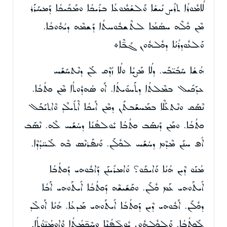
ܠܳܐܡܽܘܪܳܐ ܬܪܺܝܨ ܢܺܝܫܳܐ ܘܰܠܫܳܡܽܘܥܳܐ ܒܪܺܝܟܳܐ ܘܡܰܟܺܝܟܳܐ ܕܰܡܚܰܪܰܪ
ܡܶܢ ܟܽܠܶܗ ܚܣܳܡܳܐ ܠܬܶܫܒܽܘܚܬܳܐ ܕܰܫܡܶܗ ܕܝܳܗܽܘܒܳܐ.
ܘܰܠܥܽܘܕܪܳܢܳܐ ܕܟܽܠܗܽܘܢ ܓܰܒ̈ܶܐ܀
ܗܳܫܳܐ ܚܰܒܺܝ̈ܒܰܝ. ܕܠܳܐ ܡܰܨܝܳܐ ܘܠܳܐ ܙܳܕܶܩ ܠܰܢ ܕܢܶܬܚܰܫܰܚ
ܥܕܰܟܺܝܠ ܒܡܶܠܬܳܐ ܕܬܰܚܘܺܝܬܳܐ. ܐܰܘ ܣܳܗܕܽܘܬܳܐ ܡܶܢ ܟܬܳܒܳܐ.
ܢܶܣܰܩ ܘܢܶܬܥܰܠܶܐ ܒܡܰܚܫܰܒܬܰܢ ܕܡܶܢ ܐܰܝܟܳܐ ܐܶܬܺܝܠܶܕ ܘܶܐܬܝܰܒܰܠ
ܟܬܳܒܳܐ. ܘܡܰܢ ܕܰܢܣܰܒ ܟܬܳܒܳܐ ܝܽܘܠܦܳܢܳܐ ܕܚܳܫܰܚ ܠܶܗ. ܢܶܣܰܒ
ܐܳܦ ܚܢܰܢ ܡܶܕܶܡ ܕܚܳܫܰܚ ܠܟܽܠܰܢ. ܘܰܢܦܰܪܢܶܣ ܒܶܗ ܠܰܚ̈ܕܳܕܶܐ.
ܡܳܢܰܘ ܕܶܝܢ ܗܳܢܳܐ ܘܰܐܝܟܰܘ؟ ܘܳܐܡܪܺܝܢܰܢ ܕܰܐܒܽܘܗܝ ܕܰܟܬܳܒܳܐ
ܐܺܝܬܰܘܗܝ ܥܰܡ ܟܽܠܰܢ. ܘܩܰܫܺܝܫܶܗ ܕܰܟܬܳܒܳܐ ܐܺܝܬܰܘܗܝ ܐܰܒܳܐ
ܕܟܽܠܰܢ. ܐܰܒܽܘܗܝ ܕܶܝܢ ܕܰܟܬܳܒܳܐ ܐܺܝܬܰܘܗܝ ܡܰܕܥܳܐ. ܗܳܢܳܐ ܐܰܘܠܶܕ
ܠܰܟܬܳܒܳܐ. ܘܰܠܟܽܠܗܽܘܢ ܝܽܘܠ̈ܦܳܢܶܐ ܘܚܶܟ̈ܡܳܬܳܐ ܘܽܐܘܡܳܢ̈ܘܳܬܳܐ.