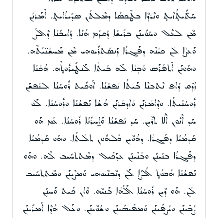
ܚܰܬ̊ܺܝܬ̥ܳܐܝܬ̥ ܘܢܶܪܕܶܐ ܒܛܶܟܣܳܐ ܕܡܶܠܬܰܢ ܣܕܺܝܪܳܐܝܬ̥. ܐܶܡܰܪܢܰܢ
ܡܶܢ ܠܥܶܠ ܘܚܰܘܺܝܢܰܢ ܒܪܺܝܫܳܐ ܕܰܩܕܳܡ ܗܳܢܳܐ. ܕܰܐܝܟܰܢܳܐ ܕܶܐܠܰܨ
ܘܰܥܨܳܐ ܠܰܢ ܟܝܳܢܶܗ ܕܦܰܓܪܳܐ ܕܰܢܣܰܬܪܺܝܘܗܝ ܡܶܢ ܡܰܚܫܳܢ̈ܝܳܬܶܗ.
ܘܗܰܘܢܰܢ ܐܶܬܦܰܪܰܣ ܘܰܒ̣ܢܳܐ ܠܶܗ ܒܰܝܬܳܐ ܠܰܢܛܺܝܪܽܘܬ̥ܶܗ. ܗܳܟܰܢܳܐ
ܙܳܕܶܩ ܕܳܐܦ ܢܶܬܒܢܶܐ ܒܰܝܬܳܐ ܢܰܦܫܳܢܳܐ. ܐܰܘܟܺܝܬ ܪܽܘܚܳܢܳܐ ܠܢܰܦܫܰܢ
ܪܽܘܚܳܢܳܝܬܳܐ. ܘܕܶܐܡܰܪܢܰܢ ܘܰܐܕܟܰܪܢܰܢ ܗܳܫܳܐ ܢܰܦܫܳܢܳܐ ܘܪܽܘܚܳܢܳܐ. ܠܰܘ
ܚܰܕ ܐܶܢܽܘܢ ܐܶܠܳܐ ܬܪܶܝܢ. ܚܰܕ ܢܰܦܫܳܢܳܐ ܘܰܐ̱ܚܪܺܢܳܐ ܪܽܘܚܳܢܳܐ. ܥܰܡ ܗܰܘ
ܩܰܕܡܳܝܳܐ ܕܦܰܓܪܳܐ. ܕܗܳܘܶܝܢ ܟܽܠܗܽܘܢ ܬܠܳܬܳܐ. ܘܗܰܘ ܩܰܕܡܳܝܳܐ
ܕܦܰܓܪܳܐ ܒܢܰܝܢܰܢ ܘܒܳܢܶܝܢܰܢ ܥܕܰܟܺܝܠ ܕܡܶܬܬܚܺܝܒ ܠܶܗ. ܘܗܰܘ
ܢܰܦܫܳܢܳܐ ܗܳܟܘܳܬ̥ ܐܳܠܨܳܐ ܠܰܢ ܕܢܶܒܢܶܝܘܗܝ ܘܰܡܨܶܝܢܰܢ ܘܡܶܬܬܚܺܝܒ
ܠܰܢ. ܗܰܘ ܕܶܝܢ ܪܽܘܚܳܢܳܐ ܐܰܠܳܗܳܐ ܒܰܢܝܶܗ. ܘܶܐܢ ܟܺܝܬ ܘܰܚܢܰܢ
ܨܳܒܶܝܢܰܢ ܘܝܳܨܦܺܝܢܰܢ ܘܰܡܦܺܝܣܺܝܢܰܢ ܘܫܳܘܶܝܢܰܢ. ܘܥܰܠ ܗܳܕܶܐ ܐܳܡܪܺܝܢܰܢ