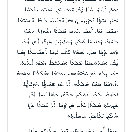
ܘܗܳܟܰܢ ܐܶܬܚܙܺܝ ܡܳܪܳܐ ܛܳܒܳܐ ܕܰܥܒܰܕ ܡܶܢ ܫܽܘܪܳܝܶܗ ܕܥܳܠܡܳܐ.
ܕܰܒܝܰܕ ܫܺܝ̈ܛܶܐ ܘܰܒܨܺܝܪ̈ܰܝ ܓܶܢܣܳܐ ܘܰܒܪܺܝܪ̈ܰܝ ܠܶܒܳܐ. ܘܰܫܚܺܝ̈ܡܶܐ
ܕܒܰܒ̈ܢܰܝ ܐ̱ܢܳܫܳܐ. ܐܰܥܒܶܕ ܘܝܰܗܒ ܡܶܠܬܳܐ ܕܥܽܘܕܪܳܢܳܐ. ܘܫܰܕܰܪ
ܠܫܰܪܟܳܐ ܕܰܒܢܰܝ̈ܢܳܫܳܐ ܗܳܠܶܝܢ ܕܰܥܬܺܝܕܺܝܢܰܢ ܕܢܰܕܟܰܪ ܐܶܢܽܘܢ ܐܰܝܟܳܐ
ܕܙܳܕܶܩ ܘܨܳܒܶܐ ܡܳܪܰܢ. ܘܰܒܗܳܕܶܐ ܝܰܬܺܝܪ ܝܳܪܒܳܐ ܬܶܫܒܽܘܚܬܳܐ ܕܡܳܪܐ
ܛܳܒܳܐ. ܘܡܶܬܗܰܝܡܢܳܐ ܡܶܠܬܳܐ ܘܡܶܬܩܰܒܠܳܐ ܕܡܶܢܶܗ ܐܺܝܬܶܝܗ̇.
ܒܗܳܝ ܕܠܰܘ ܥܰܡ ܚܰܟܺܝ̈ܡܰܘܗܝ ܕܥܳܠܡܳܐ ܘܡܰܠ̈ܦܳܢܶܐ ܡܫܰܡ̈ܗܶܐ
ܘܪܰܘܪ̈ܒܳܢܶܐ ܡܫܰܕܰܪ ܡܶܠܬܶܗ. ܐܶܠܳܐ ܥܰܡ ܦܫܺܝ̈ܛܶܐ ܘܗܶܕܝܽܘ̈ܛܶܐ.
ܘܰܒܪܺܝܪ̈ܰܝ ܠܶܒܳܐ. ܘܗܳܠܶܝܢ ܣܳܦ̈ܩܳܢ ܒܗܳܢܳܐ ܢܺܝܫܳܐ. ܐܳܦܶܢ
ܣܶܓܝܰܬ̥ ܡܶܠܬܳܐ ܝܰܬܺܝܪ ܡܶܢ ܙܶܕܩܳܐ. ܐܶܠܳܐ ܥܶܠܬܳܐ ܥ̣ܨܳܬ̥
ܕܗܳܠܶܝܢ ܢܶܬ̥ܰܐܡܪ̈ܳܢ ܩܰܕܡܳܐܺܝܬ̥܀
ܘܗܳܫܳܐ ܬܽܘܒ ܢܺܐܡܰܪ ܘܢܰܘܕܰܥ ܕܰܐܝܟܰܢ ܡܶܬܺܝܕܰܥ ܫܪܳܪܳܐ