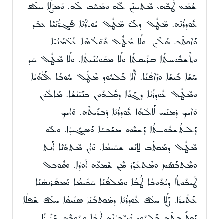
ܫܳܡܰܥ ܛܶܒܶܗ܆ ܡܶܬܚܢܶܢ ܠܶܗ ܘܡܰܚܶܒ ܠܶܗ. ܘܰܡܨܰܠܶܐ ܚܠܶܦ
ܥܽܘܕܪܳܢܶܗ. ܡܶܛܽܠ ܕܠܰܘ ܡܶܛܽܠ ܝܽܘܬܪ̈ܳܢܶܐ ܦܰܓܪ̈ܳܢܳܝܶܐ ܥܒܰܕ
ܘܰܐܟܬܶܒ ܗܳܠܶܝܢ. ܘܠܳܐ ܡܶܛܽܠ ܩܽܘ̈ܠܳܣܶܐ ܥܳܠ̈ܡܳܢܳܝܶܐ
ܘܬܶܫܒܽܘܚܬܳܐ ܣܪܺܝܩܬܳܐ ܘܠܳܐ ܡܩܰܘܝܳܢܺܝܬܳܐ. ܘܠܳܐ ܡܶܛܽܠ ܚܰܕ
ܚܰܫܳܐ ܒܺܝܫܳܐ ܘܙܺܐܦܳܢܳܐ. ܐܶܠܳܐ ܒܰܠܚܽܘܕ ܡܶܛܽܠ ܚܽܘܒܳܐ ܐܰܠܳܗܳܝܳܐ
ܘܡܶܛܽܠ ܥܽܘܕܪܳܢܳܐ ܕܓܰܘܳܐ ܕܟܽܠܗܽܘܢ ܒܢܰܝ̈ܢܳܫܳܐ. ܡܰܐܠܽܘܢ
ܘܰܐܝܟ ܕܰܡܢܳܚ ܠܰܐܠܳܗܳܐ ܥܽܘܕܪܳܢܳܐ ܕܰܒܪܺܝܬܶܗ. ܘܰܐܝܟ
ܕܰܠܬܳܫܒܽܘܚܬܳܐ ܕܰܫܡܶܗ ܡܫܰܒܚܳܐ ܘܰܣܓܺܝܕܳܐ. ܘܠܰܘ
ܡܶܛܽܠ ܕܡܰܟܬܰܒ ܠܐ̱ܢܳܫ ܫܚܺܝܡܳܐ. ܘܶܐܢ ܡܶܬܗܰܢܶܐ ܐܰܢ̱ܬ
ܘܡܶܬܒܰܣܰܡ ܘܡܶܬܥܰܕܰܪ ܡܶܢ ܫܶܡܥܶܗ ܐܰܘܕܳܐ. ܘܩܽܘܒܠ
ܛܰܝܒܽܘܬܳܐ ܕܝܳܗܽܘܒܳܐ ܛܳܒܳܐ ܘܡܰܠܦܳܢܳܐ ܚܰܟܺܝܡܳܐ ܘܰܡܦܰܪܢܣܳܢܳܐ
ܥܰܬܺܝܪܳܐ. ܨܰܠܳܐ ܚܠܳܦ ܥܽܘܕܪܳܢܳܐ ܕܡܰܟܬܒܳܢܳܐ ܣܢܺܝܩܳܐ ܚܠܳܦ ܫܶܦܠܳܐ
ܕܰܟܬܺܝܒܬܶܗ ܒܰܠܚܽܘܕ ܘܰܕܨܶܒܝܳܢܶܗ ܛܳܒܳܐ ܘܚܽܘܒܶܗ ܫܰܪܺܝܪܳܐ.