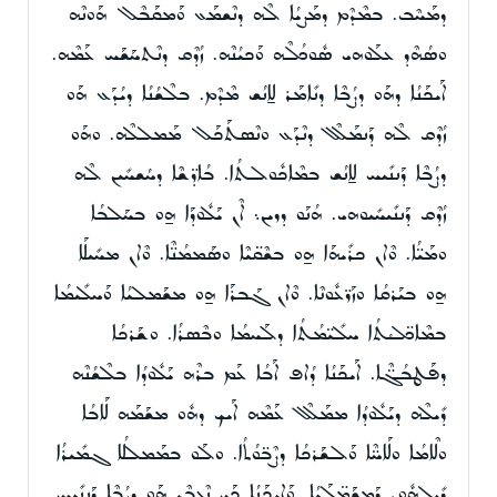
ܕܡܰܚܶܒ. ܒܡܶܕܶܡ ܕܡܰܨܝܳܐ ܠܶܗ ܕܢܶܫܡܰܥ ܘܰܡܩܰܒܶܠ ܗܰܘܢܶܗ
ܘܣܳܗܶܕ ܥܠܰܘܗܝ ܣܽܘܟܳܠܶܗ ܘܰܟܝܳܢܶܗ. ܙܳܕܶܩ ܕܢܶܬܚܰܫܰܚ ܥܰܡܶܗ.
ܐܰܝܟܰܢܳܐ ܕܗܰܘ ܕܨܳܒܶܐ ܕܢܺܐܡܰܪ ܠܐ̱ܢܳܫ ܡܶܕܶܡ. ܒܠܶܫܳܢܳܐ ܕܝܳܕܰܥ ܗܰܘ
ܙܳܕܶܩ ܠܶܗ ܕܰܢܡܰܠܶܠ ܕܢܶܕܰܥ ܘܢܶܣܬܰܟܰܠ ܡܰܡܠܠܶܗ. ܘܗܰܘ
ܕܨܳܒܶܐ ܕܰܢܢܺܝܚ ܠܐ̱ܢܳܫ ܒܡܶܐܟܽܘܠܬܳܐ. ܒܳܐܕ̈ܫܶܐ ܕܚܳܫܚܺܝܢ ܠܶܗ
ܙܳܕܶܩ ܕܰܢܢܺܝܚܺܝܘܗܝ. ܗܳܢܰܘ ܕܖܝܢ܆ ܐܶܢ ܝܰܠܽܘܕܰܐ ܗ̱ܘ ܒܚܰܠܒܳܐ
ܘܡܰܝ̈ܳܐ. ܘܶܐܢ ܟܪܺܝܗܰܐ ܗ̱ܘ ܒܫܶܩ̈ܝܶܐ ܘܣܰܡܡܳܢ̈ܶܐ. ܘܶܐܢ ܡܚܺܝܠܰܐ
ܗ̱ܘ ܒܝܰܪܩܳܐ ܘܙܰܪ̈ܥܽܘܢܶܐ. ܘܶܐܢ ܓܰܒܪܰܐ ܗ̱ܘ ܡܫܰܡܠܝܳܐ ܘܰܚܠܺܝܡܳܐ
ܒܡܶܐܟ̈ܠܳܬܳܐ ܚܠܺܝ̈ܡܳܬܳܐ ܕܠܰܚܡܳܐ ܘܒܶܣܪܳܐ. ܘܫܰܪܟܳܐ
ܕܦܰܛܒܳܓ̈ܶܐ. ܐܰܝܟܰܢܳܐ ܕܳܐܦ ܐܰܒܳܐ ܥܰܡ ܒܪܶܗ ܝܰܠܽܘܕܳܐ ܒܠܶܫܳܢܶܗ
ܕܺܝܠܶܗ ܕܝܰܠܽܘܕܳܐ ܡܡܰܠܶܠ ܥܰܡܶܗ ܐܰܝܟ ܕܗܽܘ ܡܫܰܡܰܗ ܠܰܐܒܳܐ
ܘܠܶܐܡܳܐ ܘܠܰܐܚ̈ܶܐ ܘܰܠܫܰܪܟܳܐ ܕܨܶܒ̈ܘܳܬܳܐ. ܘܠܰܘ ܒܡܰܡܠܠܳܐ ܓܡܺܝܪܳܐ
ܕܺܝܠܗܽܘܢ ܕܰܡܫܰܡ̈ܠܰܝܳܐ. ܘܰܐܝܟܰܢܳܐ ܟܰܝ ܢܶܥܒܶܕ ܗܰܘ ܕܨܳܒܶܐ ܕܰܢܢܺܝܚ