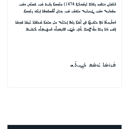
ܘܰܬܡܳܢܺܝܢ ܘܚܰܡܶܫ ܕܝܰܘ̈ܢܳܝܶܐ
(
ܕܡܰܘܠܳܕܳܐ
4
7
4
1
)
ܒܥܽܘܼܡܪܳܐ ܕܒܶܝܬ ܡܳܪܝ ܫܶܡܥܽܘܢ ܘܡܳܪܝ
ܫܡܽܘܐܝܼܠ ܘܡܳܪܝ ܓܰܒܪܐܝܼܠ ܒܝܰܘ̈ܡܰܝ ܡܳܪܝ ܝܘܼܚܰܢܳܢ ܐܶܦܶܣܩܺܘܼܦܳܐ ܕܺܝܼܠܶܗ ܕܥܽܘܼܡܪܳܐ.
ܘܰܟܬܺܝܼܒܬܳܐ ܗܳܕܶܐ ܠܩܺܝܛܳܐ ܡܼܶܢ ܐܰܣܳܪܳܐ ܕܢܰܘܠܐ ܕܰܠܥܶܠ ܒܝܰܕ ܡܝܰܩܪܳܐ ܡܰܠܦܳܢܳܐ ܥܺܝܼܣܰܐ ܡܽܘܼܣܰܐ
ܕܶܡܺܝܪ ܗܳܢܳܐ ܕܚܳܝܶܐ ܒܐܰܘܣܛܘܪܝܰܐ. ܬܰܘܕܺܝ ܣܰܓܺܝ ܠܐܟܺܝܼܦܘܼܬܶܗ ܘܰܒܛܝܼܠܘܼܬܶܗ ܠܶܫܳܢܳܝܬܐ.
ܦܳܪܘܿܣܳܐ ܝܰܘܣܶܦ ܒܶܓܬܰܫ