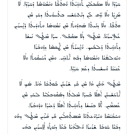
ܚ̈ܕܳܕܶܐ ܘܠܳܐ ܡܩܰܒܠܺܝܢ ܬܰܘܕ̈ܝܳܬܳܐ ܘܰܟܬܳܒ̈ܶܐ ܘܢܳܡܽܘ̈ܣܶܐ ܕܰܚ̈ܕܳܕܶܐ. ܠܳܐ
ܡܰܨܝܳܐ ܘܠܳܐ ܙܳܕܶܩ ܠܰܢ ܕܢܶܬܚܰܫܰܚ ܒܬܰܚܘܺܝܬܳܐ ܕܚܰܕ ܡܶܢ
ܟܬܳܒ̈ܶܐ. ܘܠܳܐ ܕܢܰܝܬܶܐ ܣܳܗܕܽܘܬܳܐ ܡܶܢ ܢܳܡܽܘܣܳܐ ܘܬܰܘܕܺܝܬܳܐ ܕܰܐ̱ܚܪܺܝܢ
ܥܰܠ ܐ̱ܚܪܺܢܳܐ. ܡܶܛܽܠ ܕܠܳܐ ܡܩܰܒܶܠ. ܚܕܳܐ ܡܶܛܽܠ ܢܺܝܫܳܐ
ܕܬܰܘܕܺܝܬܳܐ ܕܰܠܒܺܝܟ̥. ܘܰܐ̱ܚܪܺܬܳܐ ܡܶܢ ܛܶܟܣܳܐ ܕܕܽܘܒܳܪܳܐ
ܘܝܽܘܠܦܳܢܳܐ ܘܢܳܡܽܘܣܳܐ ܕܒܶܗ ܐܶܬܪܕܺܝ. ܘܡܶܢ ܪܰܚܺܝܩܽܘܬܳܐ ܘܠܳܐ
ܥܶܢܝܳܢܳܐ ܘܰܚܫܰܚܬܳܐ ܕܥܰܡ ܚ̈ܕܳܕܶܐ.
ܡܶܛܽܠ ܗܳܟܰܢ ܗܳܐ ܡܶܢ ܟܰܕ ܫܰܪܺܝܢܰܢ ܒܰܟܬܳܒܳܐ ܗܳܢܳܐ. ܣܳܟ ܠܳܐ
ܐܶܬܚܰܫܰܚܢܰܢ ܐܳܦܠܳܐ ܒܰܚܕܳܐ ܡܶܠܬܳܐ ܕܣܰܩܽܘܒܠܳܝܳܐ ܠܚܰܕ ܡܶܢ
ܥܰܡܡ̈ܺܝܢ. ܐܶܠܳܐ ܒܢܺܝܫܳܐ ܕܬܰܘܕܺܝܬܳܐ ܐܳܦܠܳܐ ܕܰܥܝܳܕܳܐ ܘܕܽܘܒܳܪܳܐ.
ܘܚܰܟܺܝ̈ܡܶܐ ܘܝܰܕܽܘ̈ܥܬܳܢܶܐ ܡܶܣܬܰܟܠܺܝܢ ܟܰܕ ܩܳܪܶܝܢ ܡܶܛܽܠ ܕܗܰܘ
ܕܒܳܢܶܐ ܚܽܘܒܳܐ ܫܰܪܺܝܪܳܐ ܘܰܐܠܳܗܳܝܳܐ ܒܳܥܶܐ ܕܢܰܘܬ̥ܰܪ ܠܰܐ̱ܚܪܺܝܢ ܒܗܳܝ