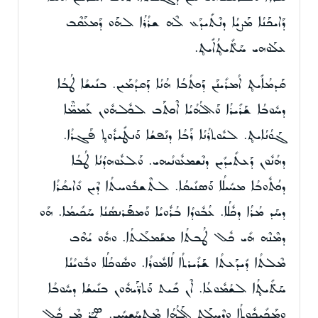
ܕܰܐܝܟܰܢܳܐ ܡܰܨܝܳܐ ܕܢܶܬܺܝܕܰܥ ܠܶܗ ܫܪܳܪܳܐ ܠܗܰܘ ܕܰܡܥܰܩܶܒ
ܥܠܰܘܗܝ ܚܰܬ̊ܺܝܬ̥ܳܐܺܝܬ̥.
ܩܰܕܡܳܐܺܝܬ̥ ܐܳܡܪܺܝܢܰܢ ܕܰܟܬܳܒܳܐ ܗܳܢܳܐ ܕܰܩܕܳܡܰܝܢ. ܒܢܺܝܫܳܐ ܛܳܒܳܐ
ܕܚܽܘܒܳܐ ܫܰܪܺܝܪܳܐ ܘܰܐܠܳܗܳܝܳܐ ܐܶܟܬܰܒ ܠܟܽܠܗܽܘܢ ܥܰܡܡ̈ܶܐ
ܓܰܘܳܢܳܐܝܬ̥. ܠܝܽܘܬܪܳܢܳܐ ܪܰܒܳܐ ܕܢܰܦܫܳܐ ܘܰܢܛܺܝܪܽܘܬ̥ ܦܰܓܪܳܐ.
ܕܗܳܢܽܘܢ ܕܰܥܬܺܝܕܺܝܢ ܕܢܶܫܡܥܽܘܢܳܝܗܝ. ܘܰܠܥܽܘܗܕܳܢܳܐ ܛܳܒܳܐ
ܕܟܳܬܽܘܒܳܐ ܡܚܺܝܠܳܐ ܘܰܣܢܺܝܩܳܐ. ܠܬܶܫܒܽܘܚܬܳܐ ܕܶܝܢ ܘܺܐܝܩܳܪܳܐ
ܕܚܰܕ ܡܳܪܳܐ ܕܟܽܠܳܐ. ܥܳܒܽܘܕܳܐ ܒܳܪܽܘܝܳܐ ܘܰܡܦܰܪܢܣܳܢܳܐ ܚܰܟܺܝܡܳܐ. ܗܰܘ
ܕܡܶܢܶܗ ܗܺܝ ܟܽܠ ܛܳܒܬܳܐ ܡܫܰܡܠܰܝܬܳܐ. ܘܗܽܘ ܝܳܗܶܒ
ܡܶܠܬܳܐ ܕܺܝܕܰܥܬܳܐ ܫܰܪܺܝܪܬܳܐ ܠܳܐܡܽܘܪܳܐ. ܘܣܽܘܟܳܠܳܐ ܘܒܽܘܝܳܢܳܐ
ܚܰܬ̊ܺܝܬ̥ܳܐ ܠܫܳܡܽܘܥܳܐ. ܐܶܢ ܟܺܝܬ ܘܰܬܪ̈ܰܝܗܽܘܢ ܒܢܺܝܫܳܐ ܕܚܽܘܒܳܐ
ܘܡܰܟܺܝܟܽܘܬܳܐ ܘܕܶܚܠܰܬ̥ ܐܰܠܳܗܳܐ ܡܶܬܚܰܫܚܺܝܢ. ܣܛܰܪ ܡܶܢ ܟܽܠ