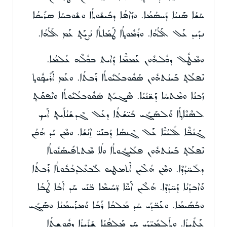
ܚܰܫܳܐ ܣܰܢܝܳܐ ܕܰܚܣܳܡܳܐ. ܘܙܺܐܦܳܐ ܕܒܺܝܫܽܘܬܳܐ ܘܫܽܘܒܚܳܐ ܣܪܺܝܩܳܐ
ܢܕܺܝܕ ܥܰܠ ܐܰܠܳܗܳܐ. ܘܪܳܡܽܘܬ̥ܳܐ ܛܰܡܰܐܬܳܐ ܢܳܨܝܰܬ̥ ܥܰܡ ܐܰܠܳܗܳܐ.
ܘܡܶܛܽܠ ܕܟܽܠܗܽܘܢ ܥܰܡܡ̈ܶܐ ܕܺܐܝܬ ܒܟܽܠܶܗ ܥܳܠܡܳܐ.
ܢܶܦܠܰܬ̥ ܒܰܝܢܳܬܗܽܘܢ ܣܰܩܽܘܒܠܳܝܽܘܬܳܐ ܪܰܒܬܳܐ. ܘܥܰܡ ܐܰܪܺܝܟ̥ܽܘܬ̥
ܙܰܒܢܳܐ ܘܡܶܬܚܳܐ ܕܰܫ̈ܢܰܝܳܐ. ܣܶܓܝܰܬ̥ ܣܰܩܽܘܒܠܳܝܽܘܬܳܐ ܘܢܶܦܩܰܬ̥
ܠܣܶܢܶܐܬ̥ܳܐ ܘܰܠܣܰܓܺܝ ܒܺܝ̈ܫܳܬܳܐ ܕܥܰܠ ܓܶܕܫܳܢܳܐܺܝܬ̥ ܐܰܝܟ
ܓܰܢܳܒ̈ܶܐ ܠܺܠܝܳܝ̈ܶܐ ܥܰܠ ܓܶܢܣܳܐ ܕܰܒܢܰܝ̈ ܐ̱ܢܳܫܳܐ. ܘܡܶܢ ܝܰܕ ܗܳܟܰܢ
ܢܶܦܠܰܬ̥ ܒܰܝܢܳܬܗܽܘܢ ܦܠܺܝܓܽܘܬܳܐ ܘܠܳܐ ܡܶܬܬܦܺܝܣܳܢܽܘܬܳܐ
ܕܠܰܚ̈ܕܳܕܶܐ. ܘܡܶܢ ܗܳܠܶܝܢ ܐܶܬܡܛܝܘ ܠܰܒܥܶܠܕܒܳܒܽܘܬܳܐ ܪܰܒܬܳܐ
ܘܰܐܒܕܳܢܳܐ ܕܰܚ̈ܕܳܕܶܐ. ܗܳܠܶܝܢ ܐܰܚ̈ܶܐ ܪ̈ܚܺܝܡܶܐ ܒ̈ܢܰܝ ܚܰܕ ܐܰܒܳܐ ܛܳܒܳܐ
ܘܒܰܣܺܝܡܳܐ. ܘܥܰܒ̈ܕܰܝ ܚܰܕ ܡܰܠܟܳܐ ܪܰܒܳܐ ܘܰܡܪܰܚܡܳܢܳܐ ܘܣܰܓܺܝ
ܥܰܬܺܝܪܳܐ. ܘܬܰܠܡܺܝ̈ܕܰܝ ܚܰܕ ܡܰܠܦܳܢܳܐ ܫܰܪܺܝܪܳܐ ܕܩܽܘܫܬܳܐ