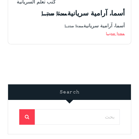
كتب تعلم السريانية
أسماء آرامية سريانيةܫܡܗ̈ܐ ܣܘܖ̈ܝܝܐ
أسماء آرامية سريانيةܫܡܗ̈ܐ ܣܘܖ̈ܝܝܐ
ܫܡܗܐ ܣܘܪܝܝܐ
Search