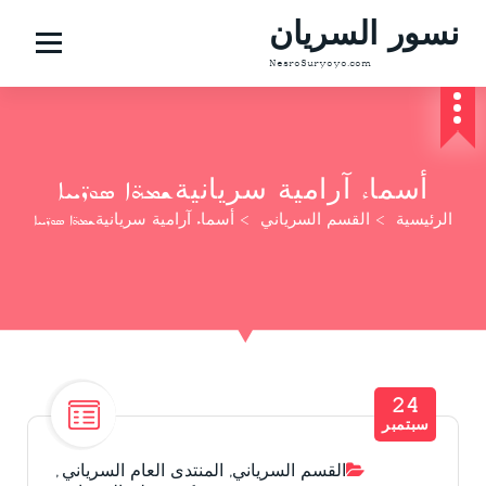
نسور السريان
NesroSuryoyo.com
أسماء آرامية سريانيةܫܡܗ̈ܐ ܣܘܖ̈ܝܝܐ
الرئيسية
>
القسم السرياني
>
أسماء آرامية سريانيةܫܡܗ̈ܐ ܣܘܖ̈ܝܝܐ
24
سبتمبر
القسم السرياني
,
المنتدى العام السرياني
,