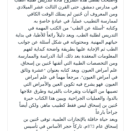
وأصبحت بفضل هذه الشروح مادة لتدريس طلبة الطب
في مدارس دمشق، حتى القرن الثالث عشر الميلادي.
ومن المعروف أن حُنين لم يمتلك الوقت الكافي
لممارسة التطبيب عملياً، في عيادةٍ خاصةٍ به.
وكتابه “أسئلة عن الطب” من الكتب المهمة في
التدريس لطلبة الطب، ويعد دليلاً رائعاً للأطباء في بداية
حياتهم المهنية. ومحتوياته في شكل أسئلة عن جوانب
الطب ثم الإجابة عليها بطريقة واضحة كبداية لفهم
المعلومات المعقدة بعد ذلك، أثناء الدراسة والممارسة.
ومن التخصصات الطبية التي أتقنها حُنين بن إسحاق،
علم أمراض العيون. ويعد كتابه بعنوان “عشرة وثائق
في أمراض العيون”، مرجعاً مهماً في علم أمراض
العيون. فهو يشرح فيه تكوين العين والأمراض التي
تصيبها من التهابات وتقرحات بالقرنية وطرق علاجها
بالدواء والعمليات الجراحية. ويبين هذا الكتاب خبرة
حُنين بن إسحاق ليس فقط كطبيب ماهر، ولكن أيضاً
جراحاً بارعاً.
وبعد حياة حافلة بالإنجازات العلمية، توفى حُنين بن
إسحاق عام 873م، تاركاً حجر الأساس في تأسيس