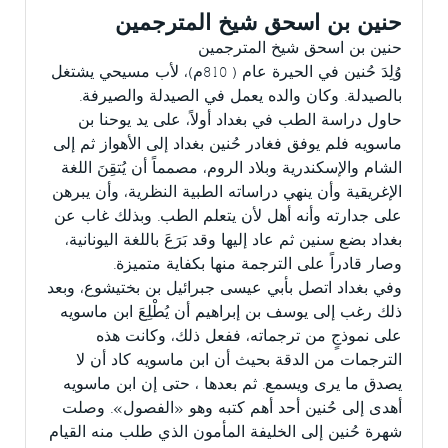
حنين بن اسحق شيخ المترجمين
حنين بن اسحق شيخ المترجمين
وُلِدَ حُنين في الحيرة عام ( 810م)، لأب مسيحي يشتغل
بالصيدلة. وكان والده يعمل في الصيدلة والصيرفة.
حاول دراسة الطب في بغداد أولاً، على يد يوحنا بن
ماسويه فلم يوفق فغادر حُنين بغداد إلى الأهواز ثم إلى
الشام والإسكندرية وبلاد الروم، مصمماً أن يُتقِنَ اللغة
الإغريقية وأن ينهي دراساته الطبية النظرية، وأن يبرهن
على جدارته وأنه أهل لأن يتعلم الطب. وبذلك غاب عن
بغداد بضع سنين ثم عاد إليها وقد بَرَعَ باللغة اليونانية،
وصار قادراً على الترجمة منها بكفاية متميزة.
وفي بغداد اتصل بأبي عيسى جبرائيل بن بختيشوع، وبعد
ذلك رغب إلى يوسف بن إبراهيم أن يُطْلِعَ ابن ماسويه
على نموذجٍ من ترجماته، ففعل ذلك، وكانت هذه
الترجمات من الدقة بحيث أن ابن ماسويه كاد أن لا
يصدق ما يرى ويسمع. ثم بعدها ، حتى إن ابن ماسويه
أهدى إلى حُنين أحد أهم كتبه وهو «الفصول». وصلت
شهرة حُنين إلى الخليفة المأمون الذي طلب منه القيام