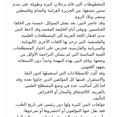
المخطوطات التي قام برحلاتٍ كثيرة وطويلة على مدى
سنين يجمعها، من الجزيرة الفراتية والشام وفلسطين
ومصر وبلاد الروم.
وقد عاصر حُنين، بعد مقتل المتوكل، خمسة من الخلفاء
العباسيين. وتوفي أيام الخليفة المعتمد.وقد لاحظ حُنين
مدى افتقار اللغة العربية إلى المصطلحات العلمية
والفلسفية، التي تزخر بها اللغات الأخرى كاليونانية
والسريانية والفارسية؛ فحرص على اختيار المصطلحات
الفنية المناسبة التي لم يتمكن التراجمة الأوائل من
وضعها، وقام حُنين بهذه المهمة وحيداً دون الاستعانة
بجهود اللغويين.
وقد كُتِبَ للاصطلاحات التي استعملها حُنين البقاء
والاستقرار، فثبتها كل المؤلفين الذين جاؤوا بعده. وقد
لجأ إلى أساليب عدة في وضع المصطلح العلمي
بالعربية، كالاشتقاق والمجاز أو الافتراض.
التأليف
مؤلفات حُنين كثيرة ولها دور رئيسي في تاريخ الطب؛
فقد نقل عنها المؤلفون أو اختصروها أو شرحوها،