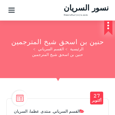
نسور السريان
NesroSuryoyo.com
حنين بن اسحق شيخ المترجمين
الرئيسية
>
القسم السرياني
>
حنين بن اسحق شيخ المترجمين
27
أكتوبر
القسم السرياني
,
منتدى عظماء السريان