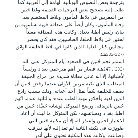
بترجمة بعض النصوص اليونانية الهامة إلى العربية كما
طلب إليه تصحيح بعض الترجمات القديمة وغدا حُنين
من المقربين في بلاط المأمون وبلاط المعتصم بعد
وفاة المأمون، وكان أيضاً على صداقة قوية بسلمويه بن
بنان، رئيس أطباء بغداد، وكانت هذه الصداقة معيناً
لحنين في بلاط الخلفاء العباسيين، فقد كان يحضر
مجالس كبار العلماء الذين كانوا في بلاط الخليفة الواثق
(227-232هـ).
استمر نجم حُنين في الصعود أيام المتوكل على الله
(232 ـ 247هـ)، فصار من أهم مترجمي بغداد ورئيساً
لأطبائها، إلا أنه عانى معاناة شديدة من مزاج الخليفة
المتقلب، الذي نكبه مرتين: الأولى عندما رفض حُنين أن
يصف للخليفة سُماً لقتل أحد أعدائه، وذلك بسبب رادع
الدين لديه وأخلاق مهنة الطب عنده؛ والثانية عندما اتُهِمَ
حُنين بالزندقة، ورضخ المتوكل لوشاية حُسَّاد حُنين من
أطباء بغداد ودسائسهم؛ لكن المتوكل ما لبث أن أعاد
الاعتبار لحنين واعتذر له، إلا أن مكتبة حُنين التي
صُودِرَت في نكبته الثانية لم تعد إليه لأنها تفرقت
وضاعت. وكانت هذه المكتبة تحتوي على أندر