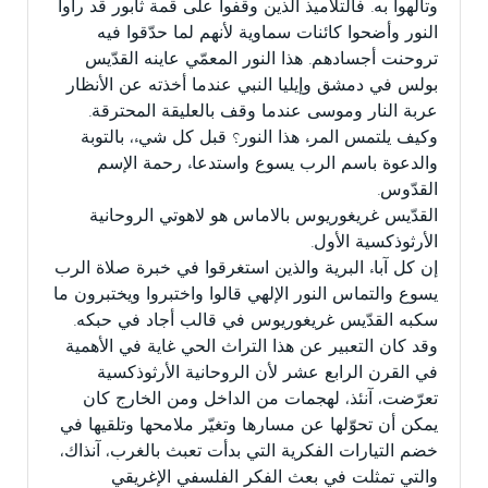
وتألّهوا به. فالتلاميذ الذين وقفوا على قمة ثابور قد رأوا
النور وأضحوا كائنات سماوية لأنهم لما حدّقوا فيه
تروحنت أجسادهم. هذا النور المعمّي عاينه القدّيس
بولس في دمشق وإيليا النبي عندما أخذته عن الأنظار
عربة النار وموسى عندما وقف بالعليقة المحترقة.
وكيف يلتمس المرء هذا النور؟ قبل كل شيء، بالتوبة
والدعوة باسم الرب يسوع واستدعاء رحمة الإسم
القدّوس.
القدّيس غريغوريوس بالاماس هو لاهوتي الروحانية
الأرثوذكسية الأول.
إن كل آباء البرية والذين استغرقوا في خبرة صلاة الرب
يسوع والتماس النور الإلهي قالوا واختبروا ويختبرون ما
سكبه القدّيس غريغوريوس في قالب أجاد في حبكه.
وقد كان التعبير عن هذا التراث الحي غاية في الأهمية
في القرن الرابع عشر لأن الروحانية الأرثوذكسية
تعرّضت، آنئذ، لهجمات من الداخل ومن الخارج كان
يمكن أن تحوّلها عن مسارها وتغيّر ملامحها وتلقيها في
خضم التيارات الفكرية التي بدأت تعبث بالغرب، آنذاك،
والتي تمثلت في بعث الفكر الفلسفي الإغريقي