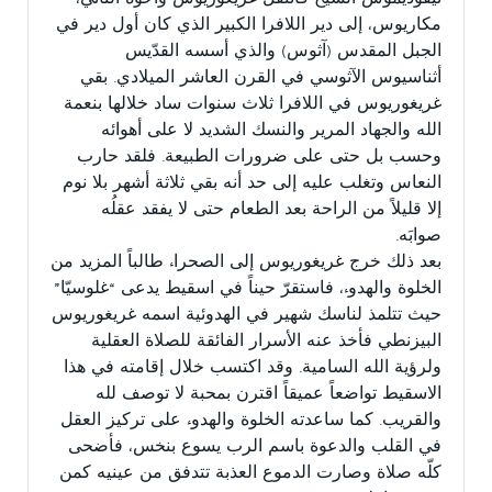
مكاريوس، إلى دير اللافرا الكبير الذي كان أول دير في
الجبل المقدس (آثوس) والذي أسسه القدّيس
أثناسيوس الآثوسي في القرن العاشر الميلادي. بقي
غريغوريوس في اللافرا ثلاث سنوات ساد خلالها بنعمة
الله والجهاد المرير والنسك الشديد لا على أهوائه
وحسب بل حتى على ضرورات الطبيعة. فلقد حارب
النعاس وتغلب عليه إلى حد أنه بقي ثلاثة أشهر بلا نوم
إلا قليلاً من الراحة بعد الطعام حتى لا يفقد عقلُه
صوابَه.
بعد ذلك خرج غريغوريوس إلى الصحراء طالباً المزيد من
الخلوة والهدوء، فاستقرّ حيناً في اسقيط يدعى “غلوسيّا”
حيث تتلمذ لناسك شهير في الهدوئية اسمه غريغوريوس
البيزنطي فأخذ عنه الأسرار الفائقة للصلاة العقلية
ولرؤية الله السامية. وقد اكتسب خلال إقامته في هذا
الاسقيط تواضعاً عميقاً اقترن بمحبة لا توصف لله
والقريب. كما ساعدته الخلوة والهدوء على تركيز العقل
في القلب والدعوة باسم الرب يسوع بنخس، فأضحى
كلّه صلاة وصارت الدموع العذبة تتدفق من عينيه كمن