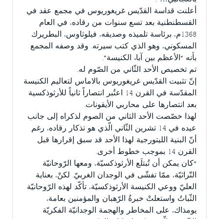
أعلنت قداسة القدّيس غريغوريوس في مجمع عقد في
القسطنطنية بعد تسع سنوات من رقاده، في العام
1368م، برئاسة تلميذه وصديقه، فيلوثاوس، البطريرك
المسكوني، وهو الذي كتب سيرته. وقد وصفه المجمع
بأنه “الأعظم بين آباء الكنيسة”.
تم تخصيص الأحد الثّاني من الصّوم له.
إنّ تثبيت القدّيس غريغوريوس بالاماس لتعاليم الكنيسة
المقدّسة في القرن 14 اعتُبر انتصاراً ثانياً للأرثوذكسية
بعد انتصارها على محاربي الأيقونات.
لهذا خصّصت الأحد الثاني من الصوم لذكراه إلى جانب
عيده في 14 تشرين الثّاني الّذي هو تذكار رقاده، رغم
أنّ البنية الليتورجية لهذا الأحد قد سبق إقرارها قبل
القرن 14 بموجب خطوط أخرى.
“كان يمكن أن تُبتلَع الأرثوذكسيّة، ومعها الرّوحانيّة
التّراثيّة، ممّا تفشّى في الوجدان الغربيّ. لكنْ، بعناية
العليّ ووعي الكنيسة الأرثوذكسيّة، تأكّد لهذه الرّوحانيّة
الثّباتُ واستعلتْ خبرةُ الرّهبان والمؤمنين بعامة،
يومذاك، على المخاطر والهجمة الوجدانيّة الفكريّة