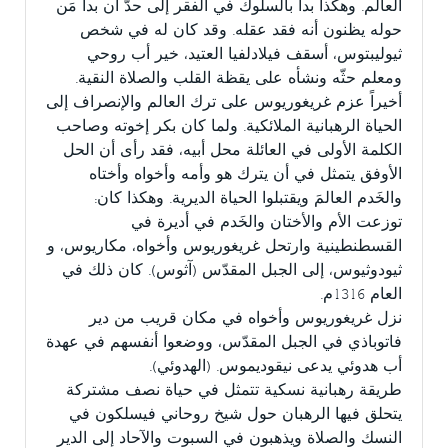
العالم. وهكذا بدأ بالسلوك في الفقر إلى حدّ أن بدأ مَن
حوله يظنون أنه فقد عقله. وقد كان له في شخص
ثيوليبتوس، أسقف فيلادلفيا العتيد، خير أب روحي
ومعلم حثّه ونشأه على يقظة القلب والصلاة النقية.
أخيراً عزم غريغوريوس على ترك العالم والإنصراف إلى
الحياة الرهبانية الملائكية. ولما كان بكر إخوته وصاحب
الكلمة الأولى في العائلة محل أبيه، فقد رأى أن الحل
الأوفق يتمثل في أن يترك هو وأمه وأخواه وأختاه
والخَدم العالمَ ويقتبلوا الحياة الديرية. وهكذا كان:
توزعت الأم والأختان والخَدم في أديرة في
القسطنطينية وارتحل غريغوريوس وأخواه، مكاريوس، و
ثيودوثيوس، إلى الجبل المقدّس (آثوس). كان ذلك في
العام 1316م.
نزل غريغوريوس وأخواه في مكان قريب من دير
فاتوباذي في الجبل المقدّس، ووضعوا أنفسهم في عهدة
أب هدوئي يدعى نيقوديموس. (الهدوئي).
طريقة رهبانية نسكية تتمثل في حياة نصف مشتركة
يتحلق فيها الرهبان حول شيخ روحاني فيسلكون في
النسك والصلاة ويذهبون في السبوت والآحاد إلى الدير