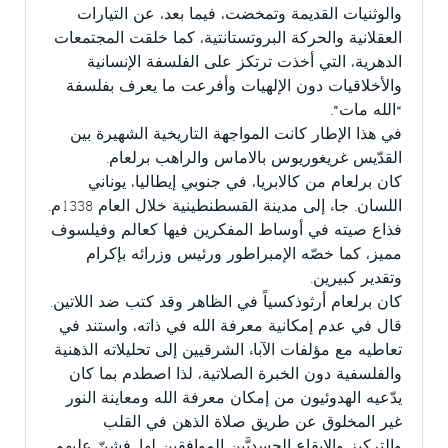
والوثنيات القديمة وتمخضت، فيما بعد، عن التيارات
العقلانية والحركة البروتستانتية، كما خلقت المجتمعات
الدهرية، التي أخذت ترتكز على الفلسفة الإنسانية
والأخلاقيات دون الإلهيات وأفرعت ما يعرف بفلسفة
“الله مات”.
في هذا الإطار كانت المواجهة التاريخية الشهيرة بين
القدّيس غريغوريوس بالاماس والراهب برلعام.
كان برلعام من كالابريا، في جنوبي إيطاليا، يوناني
اللسان. جاء إلى مدينة القسطنطينية خلال العام 1338م.
فذاع صيته في أوساط المفكرين فيها كعالم وفيلسوف
مميز، كما خصّه الإمبراطور ورئيس وزرائه بإكرام
وتقدير كبيرين.
كان برلعام أرثوذكسياً في الظاهر وقد كتب ضد اللاتين.
قال في عدم إمكانية معرفة الله في ذاته، واستند في
تعاطيه مع مؤلفات الآباء الشرقيين إلى تحليلاته الذهنية
والفلسفية دون الخبرة الصلاتية، لذا اصطدم بما كان
يدّعيه الهدوئيون من إمكان معرفة الله ومعاينة النور
غير المخلوق عن طريق صلاة الذهن في القلب
والتركيز والإيقاع الجسديَّين الموافقين لها. فشنّ عليهم