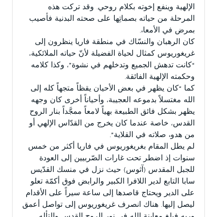
الإلهية وينفع إخوته بكلام روحي. وقد تركت هذه
المرحلة من حياته بصماتِها على صحته البدنية فأصيب
بمرض في الأمعاء.
كان الرهبان والنسّاك في منطقة فاريا ينظرون إلى
غريغوريوس كمثال لحياة الفضيلة لأنّ حياته الملائكية،
“كانت تدهش الجميع وتدخلهم في نشوة”، وكذا كلامه
وحكمته الإلهية الفائقة.
كما “كان يظهر في بعض الأحيان يقظاً متجهاً كله إلى
الله مغتسلاً بدموعه العجيبة، وأحياناً أخرى كان وجهه
يظهر بشكل فائق الطبيعة بهياً لامعاً ممجَّداً بنار الروح
القدس، خاصة عندما كان يخرج من القدّاس الإلهي أو
من هدوء صلاته في القلاية”.
لم يطل المقام بغريغوريوس في فاريا أكثر من خمس
سنوات إذ اضطر تحت غارات الصّربيين إلى العودة
للجبل المقدس (آثوس) حيث نزل في منسك القدّيس
سابا التابع لدير اللافرا الكبير والرابض فوق أكمّة تعلو
على الدير ويحتاج قاصدها إلى ساعة سيراً على الأقدام
ليصل إليها. هناك انصرف غريغوريوس إلى تواصل أعمق
وربه فبلغ معاينة الله في نور الروح القدس والتأله.