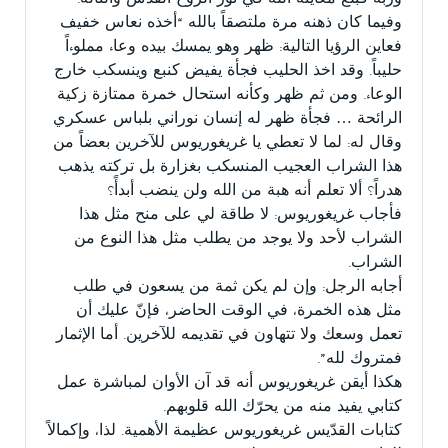
وفيما كان ذهنه مرة ملتصقاً بالله “أخذه نعاس خفيف
فعاين الرؤيا التالية: ظهر وهو يمسك بيده وعاء مملوءاً
حليباً. وقد اخذ الحليب فجأة يفيض كنبع وينسكب خارج
الوعاء. ومن ثم ظهر وكأنه استحال خمرة ممتازة زكية
الرائحة … فجأة ظهر له إنسان نوراني بلباس عسكري
وقال له: لما لا تعطي يا غريغوريوس للآخرين بعضاً من
هذا الشراب العجيب المنسكب بغزارة بل تركته يذهب
هدراً؟ ألا تعلم أنه هبة من الله ولن ينضب أبدأً؟
فأجاب غريغوريوس: لا طاقة لي على منح مثل هذا
الشراب لأحد ولا يوجد من يطلب مثل هذا النوع من
الشراب.
أجابه الرجل: وإن لم يكن ثمة من يسعون في طلب
مثل هذه الخمرة، في الوقت الحاضر، فإنّ عليك أن
تعمل وسعك ولا تتهاون في تقديمه للآخرين. أما الإثمار
فمتروك لله”.
هكذا أيقن غريغوريوس أنه قد آن الأوان لمباشرة عمل
كتابي يفيد منه من يحرّك الله قلوبهم.
كتابات القدّيس غريغوريوس عظيمة الأهمية. لذا، وإكمالاً