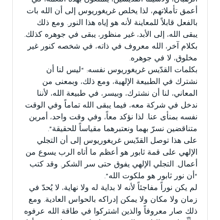
أعمق تأملاتهم، لذا يخلص غريغوريوس إلى أن الله بات
بالفعل قابلاً للمعاينة لأنه هو إياه هذا النور. ومع ذلك
يبقى الله، إلى الأبد، غير منظور، يبقى في جوهره كذلك.
بكلام آخر، الله معروف في ذاته، في شخصه كنور غير
مخلوق، لا في جوهره.
بكلمات القدّيس غريغوريوس نفسه: “ليس لنا أن
نشترك في الطبيعة الإلهية، ومع ذلك، وبمعنى من
المعاني، لنا أن نشترك، وبيسر، في طبيعة الله، لأننا
ندخل في شركة معه، فيما يبقى الله تماماً وفي الوقت
نفسه بمنأى عنا. لذا نؤكد معاً، وفي وقت واحد، أمرين
متناقضين نسرّ بهما ونعتبرهما مقياساً للحقيقة”.
على هذا توصل القدّيس غريغوريوس إلى أن التجلي
الإلهي على قمة ثابور هو أعظم ما أتاه الرب يسوع من
أعمال. التجلي الإلهي يفوق حتى سر الشكر. وقد كتب
“أن نور ثابور هو ملكوت الله”.
لم يكن نوراً مفاجئاً لأنه لا بداية له ولا نهاية، لا يُحدّ في
زمان ولا مكان ولا يمكن إدراكه بالحواس العادية. ومع
ذلك صار معروفاً والذين اشتركوا في طاقة الله عرفوه