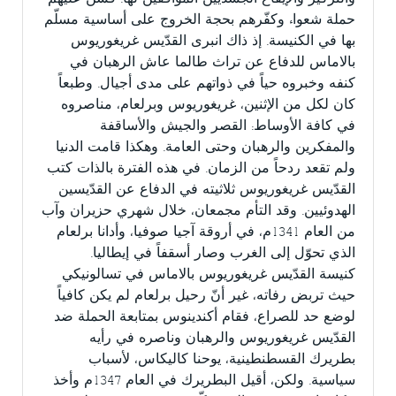
حملة شعواء وكفّرهم بحجة الخروج على أساسية مسلّم
بها في الكنيسة. إذ ذاك انبرى القدّيس غريغوريوس
بالاماس للدفاع عن تراث طالما عاش الرهبان في
كنفه وخبروه حياً في ذواتهم على مدى أجيال. وطبعاً
كان لكل من الإثنين، غريغوريوس وبرلعام، مناصروه
في كافة الأوساط: القصر والجيش والأساقفة
والمفكرين والرهبان وحتى العامة. وهكذا قامت الدنيا
ولم تقعد ردحاً من الزمان. في هذه الفترة بالذات كتب
القدّيس غريغوريوس ثلاثيته في الدفاع عن القدّيسين
الهدوئيين. وقد التأم مجمعان، خلال شهري حزيران وآب
من العام 1341م، في أروقة آجيا صوفيا، وأدانا برلعام
الذي تحوّل إلى الغرب وصار أسقفاً في إيطاليا.
كنيسة القدّيس غريغوريوس بالاماس في تسالونيكي
حيث تربض رفاته، غير أنّ رحيل برلعام لم يكن كافياً
لوضع حد للصراع، فقام أكندينوس بمتابعة الحملة ضد
القدّيس غريغوريوس والرهبان وناصره في رأيه
بطريرك القسطنطينية، يوحنا كاليكاس، لأسباب
سياسية. ولكن، أقيل البطريرك في العام 1347م وأخذ