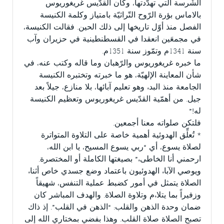
الشّرسة الّتي تهدّدتها، وكان القدّيس غريغوريوس
بالاماس بؤرة الرّوح التّراثيّة بامتياز وكلمة الكنيسة
الفصل منذ أوّل تاريخها إلى ذلك الحين. فقالت الكنيسة،
في مجمعَين انعقدا في القسطنطينية في حزيران وآب
سنة 1341م وتمّوز سنة 1351م.
ما خبره غريغوريوس والرّهبان وما قاله وكتب عنه، في
شأن المعاينة الإلهيّة، هو ما خبرته وتختبره الكنيسة
الجامعة منذ البدء وهو تعليم آبائها، بلا منازع، جيلاً بعد
جيل. من أهمّية القدّيس غريغوريوس وتعظيم الكنيسة
له!”
فلتكن صلواته معنا أجمعين.
* تُعلِّق الهدوئية أهمية خاصة على التلاوة المتواترة
لصلاة يسوع، أي “ربي يسوع المسيح، يا ابن الله،
ارحمني أنا الخاطىء” بصيغتها الكاملة أو المختصرة.
ويوصي الآباء الهدوئيون باعتماد وضع جسدي خاص أثناء
الصلاة يتمثل في أمور كضبط عملية التنفس، شهيقاً
وزفيراً بما يتلاءم وتلاوة الصلاة. والهدف المباشر كان
ضمان وحدة الذهن والقلب: “الذهن في القلب”. إذ ذاك
تصبح الصلاة صلاة القلب. وهذا بفضي بمختاري الله إلى