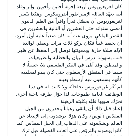
كان لغريغوريوس أربعة إخوة، أختين وأخوين. وإثر وفاة
أبيه تعهّد العائلة الإمبراطور أندرونيكوس. وهكذا تيّسر
لغريغوريوس أن يحصّل قدراً وافراً من العلم الدنيوي.
أمضى سنواته حتى العشرين أو الثانية والعشرين في
القصر الملكي. يروى عنه أنه كان صعباً عليه أول أمره،
أن يحفظ غيباً فكان يركع ثلاث مرات ويصلي لوالدة
الإله صلاة حارة. وبمعونتها توصل إلى الحفظ عن ظهر
قلب بسهولة. درس البيان والخطابة والطبيعيات
والمنطق. وقد أبلى في الفكر الفلسفي بلاء حسناً، لا
سيما في المنطق الأرسطوي حتى كان يبدو لمعلميه
كأنهم يسمعون فيه أرسطو بعينه.
لم تُغْرِ غريغوريوس نجاحاتُه ولا كانت له في دنيا
الوظائف العامة طموحات. لذا حوّل طرفه ناحية أخرى
تحرّك صوبها قلبُه بكليته الرهبنة.
إعتاد قبل ذلك أن يلتقي رهباناً ينحدرون من الجبل
المقدّس (آثوس). وكان هؤلاء يرشدونه إلى الإبتعاد عن
العالم ويشجّعونه على الذهاب إلى الجبل المقدّس. كما
كانوا يوصونه بالتروّض على أتعاب الفضيلة قبل ترك