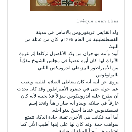
Évêque Jean Elias
ولد القدّيس غريغوريوس بالاماس في مدينة
القسطنطينية في العام 1296م. كان من عائلة من
النبلاء.
أبوه وأمه مهاجران من بلاد الأناضول تركاها إثر غزوة
الأتراك لها. كان أبوه عضواً في مجلس الشيوخ مقرَّباً
من الأمبراطور البيزنطي اندرونيكس الثاني
باليولوغوس.
يروى عن أبيه أنه كان يتعاطى الصلاة القلبية ويغيب
عما حوله حتى في حضرة الأمبراطور. وقد كان يحدث
أن يطرح عليه أندرونيكوس سؤالاً فلا يجيبه لأنه كان
غارقاً في صلاته. ويبدو أنه صار راهباً واتخذ إسم
قسطنديوس عندما أحسَّ بدنو أجله.
أما أمه فكانت هي الأخرى تقية، حادة الذكاء، تتمتع
بمواهب جمة. وقد كان لها على إبنها أطيب الأثر. كما
اقتبلت هي أيضاً الحياة الرهبانية.