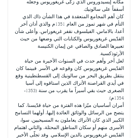
مكانه إيسيدوروس الذي زكّى غريغوريوس وجعله
أسقفاً على سالونيك.
كان أهم المجامع المنعقدة في هذا الشأن ذاك الذي
التأم في شهر تموز من العام 1351م والذي أدان آخر
أعداء بالاماس، الفيلسوف نقفر غريغوراس، وأعلى شأن
القدّيس غريغوريوس والكتابات التي وضعها من حيث
تعبيرها الصادق والصافي عن إيمان الكنيسة
الأرثوذكسية.
لعل آخر وأهم حدث في السنوات الأخيرة من حياة
القدّيس غريغوريوس كان وقوعه في الأسر. فبينما كان
ينتقل بطريق البحر من سالونيك إلى القسطنطينية وقع
في أيدي القراصنة الأتراك الذين استاقوه إلى آسيا
الصغرى حيث بقي أسيراً ما يقرب من سنة (1353-
1354م).
أمران أساسيان ميّزا هذه الفترة من حياة قدّيسنا، كما
يتضح من الرسائل والوثائق العائدة إليها، أولهما التسامح
الكبير الذي كان الأتراك يعاملون به المسيحيين، سواء
الأسرى منهم أو سكان المناطق المحتلة، والثاني اهتمام
القدّيس غريغوريوس بالدين الإسلامي. وقد تجلّى الأخير