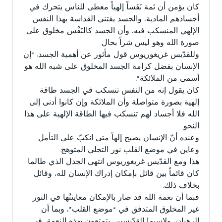
كان يؤمن أن ثمة نَفَساً إلهياً معطى للناس يتحرك في
أجسادهم المادية، والجسد يقتني القداسة بهذا النفس
الإلهي المنسكب فيه، وأن الجسد كالنَفْس مخلوق على
صورة الله وهو ليس شراً بحال.
وللقدّيس غريغوريوس قول مأثور عن أهمية الجسد: “إن
الإنسان بفضل كرامة الجسد المخلوق على شبه الله هو
أسمى من الملائكة”.
كان يقول إنه من النفس تنسكب في الجسد طاقة
إلهية بصورة متواصلة وأن الملائكة وإن كانوا أدنى إلى
الله فلا أجساد لهم تنسكب فيها الطاقة الإلهية على هذا
النحو.
وعنده أنّ الإنسان يصبح إلهاً متى انكبّ على التأمل
وعاين في موضع القلب نور التجلي المتوهج.
هذا ومع القدّيس غريغوريوس انتهى الجدل الذي طالما
كان قائماً بين قائل بإمكان إدراك الإنسان لله، وقائل
بخلاف ذلك.
فبما أن نعمة الله قد صار بالإمكان معاينتُها في النور
غير المخلوق المتدفق في “موضع القلب”، وبما أن
الرهبان، ولاسيما القدّيسين، يتمتعون بهذه النعمة، في