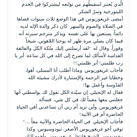
الّذي يُعتبر اسقيطُهم من توابعه ليشتركوا في الخدم
الليتورجية وسرّ الشكر.
أمضى غريغوريوس في هذا الوضع ثلاث سنوات قضاها
في الصلاة والصوم والسهر. كان ذكر والدة الإله لديه
دائماً، يستعين بها على نفسه. ويذكر مترجم سيرته أنه
فيما كان يصلي مرة ظهر له يوحنا اللاهوتي، شيخاً
وقوراً، وقال له: “لقد أرسلتني إليك ملكة الكل والفائقة
القداسة لأسألك لما تصرخ إلى الله في كل ساعة: أنر يا
رب ظلمتي! أنر ظلمتي؟؟
فأجاب غريغوريوس: وماذا أطلب أنا الممتلىء أهواء
وخطايا غير الرحمة والإستنارة لأدرك مشيئة الله
القدّوسة وأعمل بها؟
فقال له الإنجيلي: إن سيّدة الكل تقول لك بواسطتي أنها
جعلتني معها معيناً لك في كل شيء. فسأله
غريغوريوس: وأين تريد أم ربي أن تساعدني أفي الحياة
الحاضرة أم في الآتية؟
فأجاب الإنجيلي: في الحياة الحاضرة والآتية معاً …”.
توفي أخو غريغوريوس الأصغر، ثيودوسيوس، وكذا
نيقوديموس الشيخ فانتقل غريغوريوس وأخوه الثاني،