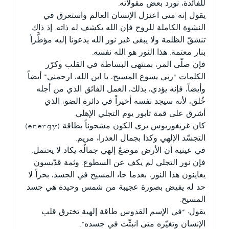
للفائدة، نورد بعض مقولاته.
يقول إنه متى اعتزل الإنسان العالم واستغرق في
النشوة الكاملة للروح فإن الله يكشف له ذاته. إذ ذاك
تنشقّ الظلمة ولا يبقى غير نور الله يدعونا إليه مؤطَّراً
بنار معتمة. هذا النور هو الله نفسه.
فإن صلّى المرء بمنتهى البساطة في القلب وكرّر
الكلمات “ربي يسوع المسيح، يا ابن الله، ارحمني” أيضاً
وأيضاً، فإنه يؤدي، بذلك، العمل الفائق الذي من أجله
خُلق، لأنه سيجد نفسه أخيراً في دائرة الضوء الذي
أشرق على قمة ثابور يوم التجلي الإهلي.
كان غريغوريوس يرى الكون مشحوناً بطاقة (energy)
التجسّد الإلهي وكذا بجمال العذراء مريم.
في عينيه أن الأرض موضعٌ إلهي جمالُه يكاد لا يحتمل.
فإن نور التجلي لم يكف عن السطوع. وثمة قدّيسون
يعاينون هذا النور، بعدما جاء المسيح في الجسد، بحراً لا
حد له يفيض بصورة عجيبة من شمس وحيدة هي جسد
المسيح.
يقول: “في الإسم القدوس طاقة إلهية تخترق قلب
الإنسان وتغيّره متى انبثّت في جسده”.