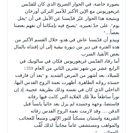
بصورة خاصة، في الحوار الصريح الذي كان للقدّيس
غريغوريوس مع الإبن الأكبر للأمير التركي أورخان.
وبنتيجة هذا الحوار عبّر قدّيسنا عن الأمل في أن “يحل
يوم”، على حدّ تعبيره، “يصبح فيه بإمكاننا أن نفهم بعضنا
بعضاً…”
ويبدو أن قدّيسنا عاش في هدوء خلال القسم الأكبر من
هذه الفترة في دير من ديورة نيقية إلى أن إفتداه بالمال
بعض الأتقياء الصرب.
أما رقاد القدّيس غريغوريوس فكان في سالونيك في
الرابع عشر من شهر تشرين الثاني من العام 1359
للميلاد، بعد أشهر من المرض الشديد. و “بعد أن فارقت
جسدَه روحُه الطاهرة، أظهرت نعمة الروح القدس البهاء
الداخلي الذي كان في نفسه وذلك بطريقة عجيبة، إذ إن
نوراً ساطعاً ملأ تلك القلاية التي كانت فيها رفاته.
فاستضاء وجهه وجسده لم يزل بعد جاثياً يابساً قبل
الدفن … وقد لازمت نعمة الروح القدس رفاته
الشريفة واستبان مسكناً للنور الإلهي ومنبعاً للعجائب
والمواهب ومستشفى عاماً مجانياً. لذلك لُقِّب
بالعجائبي…”.