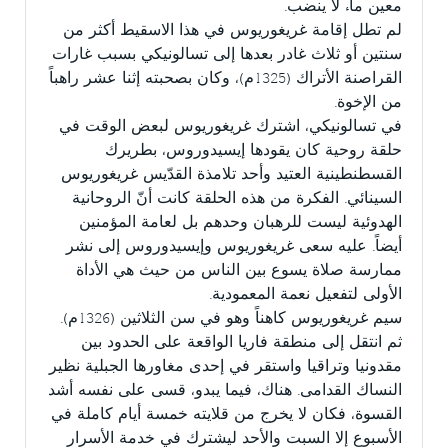
معين ماء لا ينضب.
لم تطل إقامة غريغوريوس في هذا الاسقيط أكثر من
سنتين أو ثلاث غادر بعدها إلى تسالونيكي بسبب غارات
القراصنة الأتراك (1325م)، وكان بصحبته إثنا عشر راهباً
من الإخوة.
في تسالونيكي، اشترك غريغوريوس لبعض الوقت في
حلقة روحية كان يقودها إيسيدوروس، بطريرك
القسطنطينية العتيد وأحد تلامذة القدّيس غريغوريوس
السينائي. الفكرة من هذه الحلقة كانت أنّ الروحانية
الهدوئية ليست للرهبان وحدهم بل لعامة المؤمنين
أيضاً. عليه سعى غريغوريوس وإيسيدوروس إلى نشر
ممارسة صلاة يسوع بين الناس من حيث هي الأداة
الأولى لتفعيل نعمة المعمودية.
سيم غريغوريوس كاهناً وهو في سن الثلاثين (1326م).
ثم انتقل إلى منطقة فاريا الواقعة على الحدود بين
مقدونيا وتراقيا واستقر في إحدى مغاورها الجبلية نظير
النساك القدامى. هناك، فيما يبدو، قسى على نفسه أشد
القسوة، فكان لا يخرج من قلايته خمسة أيام كاملة في
الأسبوع إلا السبت والأحد ليشترك في خدمة الأسرار