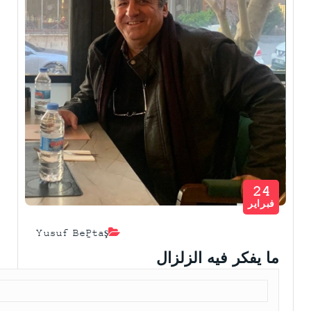
24
فبراير
Yusuf Beğtaş
ما يفكر فيه الزلزال