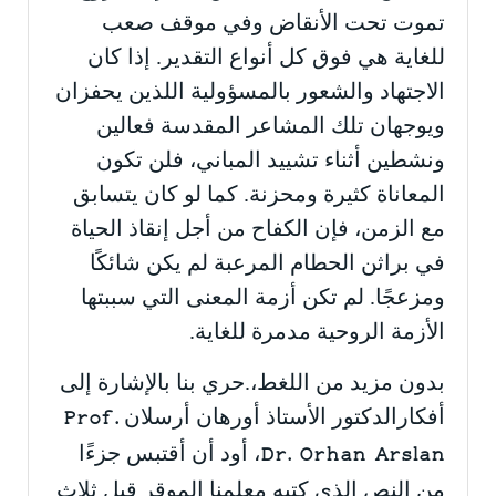
تموت تحت الأنقاض وفي موقف صعب
للغاية هي فوق كل أنواع التقدير. إذا كان
الاجتهاد والشعور بالمسؤولية اللذين يحفزان
ويوجهان تلك المشاعر المقدسة فعالين
ونشطين أثناء تشييد المباني، فلن تكون
المعاناة كثيرة ومحزنة. كما لو كان يتسابق
مع الزمن، فإن الكفاح من أجل إنقاذ الحياة
في براثن الحطام المرعبة لم يكن شائكًا
ومزعجًا. لم تكن أزمة المعنى التي سببتها
الأزمة الروحية مدمرة للغاية.
بدون مزيد من اللغط،.حري بنا بالإشارة إلى
أفكارالدكتور الأستاذ أورهان أرسلان
Prof.
، أود أن أقتبس جزءًا
Dr. Orhan Arslan
من النص الذي كتبه معلمنا الموقر قبل ثلاث