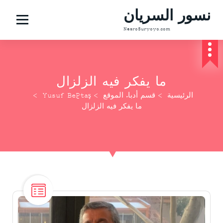
نسور السريان
NesroSuryoyo.com
ما يفكر فيه الزلزال
الرئيسية
>
قسم أدباء الموقع
>
Yusuf Beğtaş
>
ما يفكر فيه الزلزال