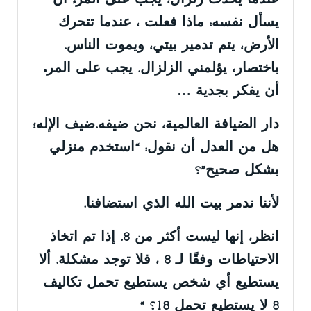
عندما يحدث زلزال، يجب على المرء أن
يسأل نفسه: ماذا فعلت ، عندما تتحرك
الأرض، يتم تدمير بيتي، ويموت الناس.
باختصار، يؤلمني الزلزال. يجب على المرء
أن يفكر بجدية …
دار الضيافة العالمية، نحن ضيفه.ضيف الإله؛
هل من العدل أن نقول: “استخدم منزلي
بشكل صحيح”؟
لأننا ندمر بيت الله الذي استضافنا.
انظر، إنها ليست أكثر من 8. إذا تم اتخاذ
الاحتياطات وفقًا لـ 8 ، فلا توجد مشكلة. ألا
يستطيع أي شخص يستطيع تحمل تكاليف
8 لا يستطيع تحمل 18؟ “