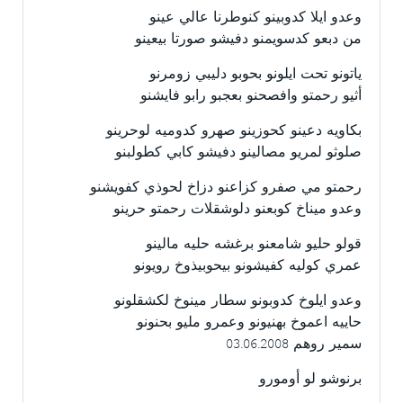
وعدو ايلا كدوبينو كنوطرنا عالي عينو
من دبعو كدسويمنو دفيشو صورتا بيعينو
ياتونو تحت ايلونو بحوبو دليبي زومرنو
أثيو رحمتو وافصحنو بعجبو رابو فايشنو
بكاويه دعينو كحوزينو صهرو كدوميه لوحرينو
صلوثو لمريو مصالينو دفيشو كابي كطولبنو
رحمتو مي صفرو كزاعنو دزاخ لحوذي كفويشنو
وعدو ميناخ كوبعنو دلوشقلات رحمتو حرينو
قولو حليو شامعنو برغشه حليه مالينو
عمري كوليه كفيشونو بيحوبيذوخ رويونو
وعدو ايلوخ كدوبونو سطار مينوخ لكشقلونو
حاييه اعموخ بهنيونو وعمرو مليو بحنونو
سمير روهم 03.06.2008
برنوشو لو أومورو