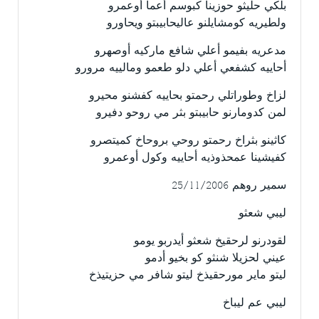
بلكي حليثو حوزينا كبوسم أعما أوعمرو
ولطيريه كومشايلنو عاليحابيبتو ويحاورو
مدعريه بفيمو أعلي شافع ماركيه أوصهرو
أحاييه كشفعي أعلي دلو طعمو ومالييه مرورو
لزاخ وطوراتلي رحمتو بحاييه كفشنو محيرو
لمن كدومارنو حابيبتو بثر مي روحو دفيرو
كاثينو بثراخ رحمتو روحي بروحاخ كميتصرو
كفيشينا عمحذوذيه أحاييه وكول أوعمرو
سمير روهم 25/11/2006
ليبي شعثو
لقودرنو لرحقيخ شعثو أيدربو يومو
عيني لحزيلا شنثو كو بخيو أدمو
ليتو ماير مورحقيذخ ليتو شافر مي حزيتيذخ
ليبي عم ليباخ