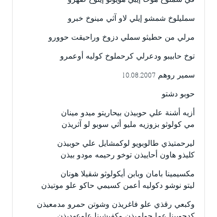
قي سملوخ هوخا إيبي هويونو إيلوخ صهرو
سمليلوخ شمشو إيلي لاو آثي مينوخ خبرو
مرلي من حطيثو سملي دزوخ وراحيقت حوورو
توخ حابيبو ودعرلي كرحملوخ كوليه أوعمرو
سمير روهم 10.08.2007
حوبو دشتو
أزيه أشنة علي حوبيذن بيحاريتو ميدو مينان
مي كولوثو بزوزيه مليو أثي سوبو لو آثريذن
ليرحمتيذي طالوبويو لوكمشايل علي حوبيذن
كليذو هاون أحاييذن توخو رحيمه مودو بيذن
مكسيمينا بامان وبابن أيكولوثو شقيلا هونان
ليتو نوشو دكوليه أعمن كسيمي حاكو علو موتيذن
وكبعي رقذي علو فاغريذن وشوتن حمرو مدمعيذن
كدحويينا عما حولميذن وكفيشينا علوعهديذن