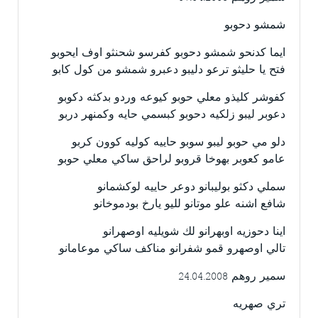
شمشو دحوبو
ايما كدنحو شمشو دحوبو كفرسو شحنثو اوف ايحوبو
فتح يا حليثو ترعو دليبو دعبرو شمشو من كول كابو
كفوشر كليذو معلي حوبو كيوعه وردو بدكثه دكوبو
دعوبر ليبو زلكيه دحوبو كبسمي حايه وكمنهر دربو
دلو مي حوبو ليبو سوبو حاييه كوليه كوون كربو
عامو كعوبر بهوخا قروبو لراحق ساكي معلي حوبو
سملي دكثو بوليبانو دوعر حاييه لوكشمانو
شافع اشنه علو موتانو لليو يارخ بودموخانو
اينا دحوزيه اوبهرانو لك شويليه اوصهرانو
تالي اوصهرو قمو شفرانو مناكف ساكي موعامانو
سمير روهم 24.04.2008
تري صهريه