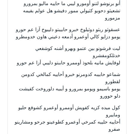
أنو برنوشو لتنو أومورو ليبي ما حاييه ماليو بمرورو
تشعيثو دحوبو كثيولي ممور دفيشو هل عولم بفيمه
مزمورو
عسقوثو ربثو دوثيلوخ خبرو حابيبتو دليبوخ آزا عم حورو
يومو دزايو كالي أوعمرو أدمعه دعيني هاون خدومطرو
ليت فرشونو بين عتمو وبهرو أشنه كوشفعي
خدتلكومفشرو
لوفايش مانيه بلحوذ أوممرو حاببتو دليبي أزا عم حورو
شماعو حابيبه كدومرنو خبرو أحاييه كمالخي كدومن
لقطورو
يومو باسيمو ويومو بمرورو و أيبيه دلوروخت كفيشت
دلو حوورو
كول ميده كزيه كفويش أوممرو أوعمرو كشوفع حليو
وماييرو
أحاييه حلييه كمرخي أوعمرو كطوعينو جرحو ومشارينو
صفرو