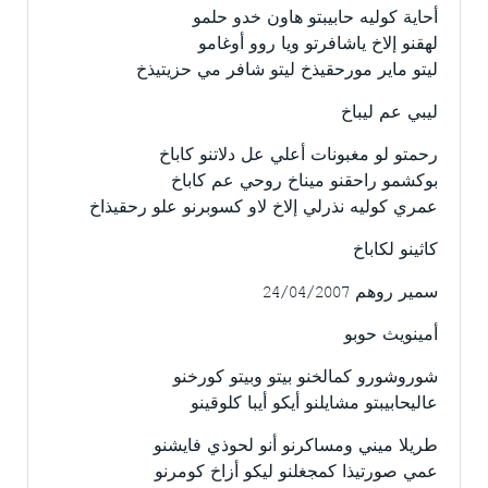
أحاية كوليه حابيبتو هاون خدو حلمو
لهقنو إلاخ ياشافرتو ويا روو أوغامو
ليتو ماير مورحقيذخ ليتو شافر مي حزيتيذخ
ليبي عم ليباخ
رحمتو لو مغبونات أعلي عل دلاتنو كاباخ
بوكشمو راحقنو ميناخ روحي عم كاباخ
عمري كوليه نذرلي إلاخ لاو كسوبرنو علو رحقيذاخ
كاثينو لكاباخ
سمير روهم 24/04/2007
أمينويث حوبو
شوروشورو كمالخنو بيتو وبيتو كورخنو
عاليحابيبتو مشايلنو أيكو أيبا كلوقينو
طريلا ميني ومساكرنو أنو لحوذي فايشنو
عمي صورتيذا كمجغلنو ليكو أزاخ كومرنو