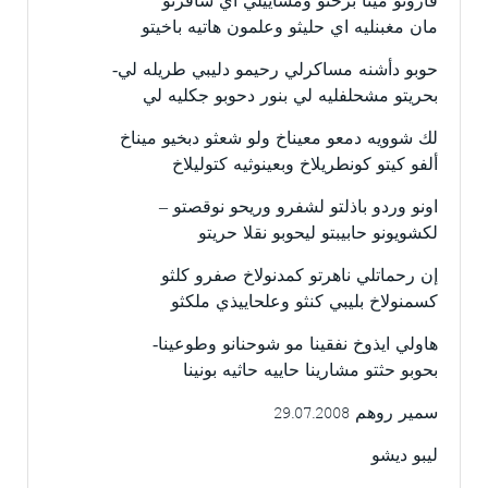
قارونو مينا بزحثو ومشاييلي اي شافرتو
مان مغبنليه اي حليثو وعلمون هاتيه باخيتو
حوبو دأشنه مساكرلي رحيمو دليبي طريله لي-
بحريتو مشحلفليه لي بنور دحوبو جكليه لي
لك شوويه دمعو معيناخ ولو شعثو دبخيو ميناخ
ألفو كيتو كونطريلاخ وبعينوثيه كتوليلاخ
اونو وردو باذلتو لشفرو وريحو نوقصتو –
لكشويونو حابيبتو ليحوبو نقلا حريتو
إن رحماتلي ناهرتو كمدنولاخ صفرو كلثو
كسمنولاخ بليبي كنثو وعلحاييذي ملكثو
هاولي ايذوخ نفقينا مو شوحنانو وطوعينا-
بحوبو حثتو مشارينا حاييه حاثيه بونينا
سمير روهم 29.07.2008
ليبو ديشو