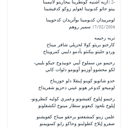
-1.2أزيه أشنيه كونطرينا بيحاريتو لاتيمينا
بيتو حاثو كدبونينا لعولم زوكو كدفيشينا
لومرييذان كديومينا بوأثريذان كدحويينا
17/02/2004 سمير روهم
تريه رحيمه
كارخنو بريثو كولا لحزيلي شافر ميناخ
وردو حليثو بيكنثو بأدمو دليبي كمرويناخ
رحيمو من سملوخ أيبي حوبيذوخ جيكو بليبي-
لكو محشوو أوزبنو أويومو دلوات كابي
خدو شاتويو كوينو إينقلا دلو حوزيناخ
لوميحو كدوعر هونو عيني دحزيو شفريذاخ
رحيمو إيلوخ كفيشونو وعمري كوليه كنطرونو-
إيلوخ بلحوذ كبعونو سطار مينوخ لكشقلونو
علمن زبنو كمشفعنو برحقو ميناخ كفويشنو
صفرو إيلاخ كطولبنو وحاكو رابو كسويمنو