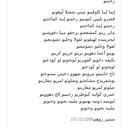
رحمتو
إيما إيبا كلوقينو ميني شقيلا أوهونو
قصرو بليبي كبونينو رحمتو إيبه كماحتنو
رحمتو إيبه كماحتنو
ماير زبنو كمشفعنو برحقو مينا دفويشنو
ليحزيتيذه لهيقونو لقولا وحليو دشومعنو
لقولا وحليو دشومعنو
يومو أعما دهوينو بريثو حريتو كزينو
بكيفه دحوبو كفويرنو لونحوتو لو كوذعنو
لونحوتو لو كوذعنو
تاخ حابيبتو مروينو صهوو دعيني مسوعنو
بوشفريذخ مشابحنو وصلوثو لمريو مقاربنو
صلوثو لمريو مقاربنو
عمري كوليه كنوطرنو رحيمو إلخ دهووينو
ليوميه دوثيه بهنيونو ملييه بحوبو وحنونو
ملييه بحوبو وحنونو
سمير روهم10/10/2006