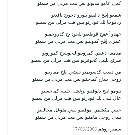
كمي عامو مديونو بس هت مرلي من سمنو
شمعو إيلخ دالقنو بنورو دحوبخ ياقذنو
زدموخا لك قودرنو بس هت مرلي من سمنو
عهدو أعمخ قوطعنو بلحوذ يخ كدروحمنو
عمري إيلخ كدوبينو بس هت مرلي من سمنو
مدمعه دعيني كمروينو ليحوبيذخ كمورونو
صرتخ بليبي كحوفرنو بس هت مرلي من سمنو
من دبعت كدسويمنو نفشي إيلخ مقاربنو
روحي بيذاخ كماحتنو بس هت مرلي من سمنو
بيومو ايبخ دلوقينو برغشه حلييه كماحسنو
عال ليبي لك قودرنو بس هت مرلي من سمنو
عيني مكشمي موفقنو ليبي ملوغل محالقنو
بيذي روحي مامثنو بس هت مرلي من سمنو
سمير روهم 17/06/2006