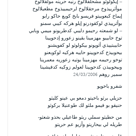
– إيكولوثو مشحلفلالوخ رنيه حرينه مولفلالوخ
موأثرييذوخ مرحقلالوخ لرحيمييذوخ مطعيلالوخ
إيماخ كبعوبيتو فريسو بابخ كوبع حاكو رابو
بوأثرييذي لوكقودرنو إيلو هركه كيبي سمنو
– لو شمعته رحيمو دليبي كدطريونو ميمي وبابي
توخ حابيبو مهزمينا بقينو زعورو إدحويينا
حابيبتييذي أثويونو بيكولوثو لو كفويشنو
بيحوبيذخ كدحويينو حاييه هركيه لوكوبعنو
توخو رحيمه مهزمينا بوتيه زعوريه معمرينا
وبيحوبيذن كدحويينا لعولم زوكيه كدفيشينا
سمير روهم 24/03/2006
شفرو باخويو
حزيلي برثو باخيتو دمعو بي عينو كليثو
حنيقو بو فيمو ملثو لك طوعنيلا بركوثو
من حطيثو سملي ربثو طاعيلي بحذو شعثو-
طريله لي بيحاريتو وأزيو عم حريتو