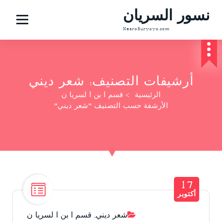
نسور السريان
NesroSuryoyo.com
أرشيفات التصنيف: شعر ديني
الرئيسية
>
قسم ا بن ا لسريا ن
الأرشفة حسب التصنيف "شعر ديني"
17
أكتوبر
شعر ديني
,
قسم ا بن ا لسريا ن