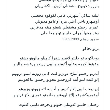
حابيبو توخ مخلصلي موكليذانو موفقلي
بنورو دحوبوخ مشحنلي أزوزيه لكشوييلي
ليليه ساكي أشهرلي غامي لكوكوه مجغيلي
أوصهرو باخي أعلي مره أوعامو مديونلي
عمري رحمتو مشفعلي شعثو مينه مدعرلي
بوثر مينها أمرلي حابيبو توخ مخلصلي
سمير روهم 03.02.2008
برثو بحاكو
بوحاكو برثو حليثو لاقينو شفرا كاميلو مالوهو دشنو
وعينوثا كومه وعليو أكوينو وبليبي زريعو ورغشه مالينو
أيدربو رحمتو ليباخ عوبرنو ليت كابي زوزيه لبيتو دزوونو
إلو كيت ليبو أيبه كروحمنو بيحوبو رحمتو أيباكحويينو
إن دبعت ليبي إلاخ كدوبينو أحاييه لته زوونو وزيبونو
أوعمروكشوفع إلاخ لهيقننو مقادمنو عمري إلاخ قربونو
رحملي حاببتو كدوبتلي حنونو ولجرحه دليبي كدتوت