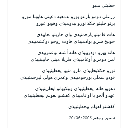
حطيثي منيو
زرعلي دومو بأرعو بورو بدمعيه دعيني هاوينا مورو
برثو حليثو جكلا نورو بيدوميذي وهويو عورو
هات قاميتو يارحمتيذي واي حاريتو بحاييذي
حوبيخ شريو بوادمييذي هاوت روحو دوكشمييذي
هاته بهرو دودربييذي هاته أشنه بوعمرييذي
لمن دومرنو أوغامييذي طريلا ميني حابيبتييذي
نورو جكلابحاييذي مارو منيو ايحطيثييذي
فودو سملي بورحومييذي وعمري هولي ليرحمتييذي
دهويو هاثه ايحطيثييذي وبيكيهانو ايحاريتييذي
عهدو ألخو يا اوعامييذي كفشنو لعولم بيحطيثييذي
كفشنو لعولم بيحطيثييذي
سمير روهم 20/06/2006