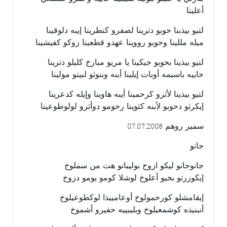
أعلينا
لتيو بيذبنا حوبو دترينا لصفرو كنطرينا إيبه دلوقينا
ميله مللينا وحوبو رووينا عهدو قطعينا زوكو كفيشينا
لتيو بيذينا بحوبو جيكينا يا مريو مبارخ كليلو دترينا
حاييه باسيمه أوبات إيلينا أبنه وبنوثو لبيتو مولينا
لتيو بيذينا لأثرو كرحمينا أيبه هاوينا وإيله كدعرينا
إيكرثو دحوبو لأبنه كثوينا رحومو دوأثرو لولوطوعينا
سمير روهم 07.07.2008
جانو
جانوجانو ليكو ازوخ بوليبانو هت من سملوخ
إيكوزرتو بخيو أعلوخ لوشلا كومو يومو دزوخ
إيقامشلو كورحمولوخ أوعامييذا لوكطوعيلوخ
أنبنيذه كوشمعيلوخ وبليبييه حفيرو أشموخ