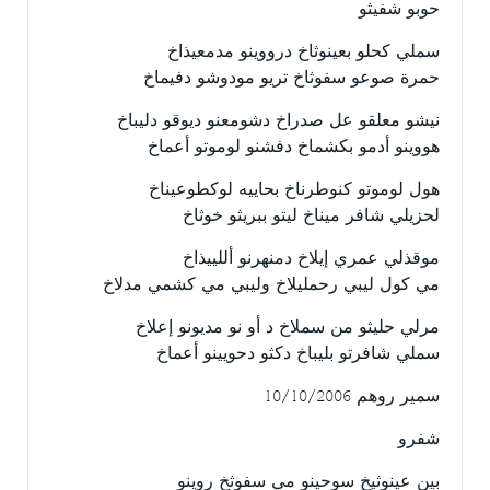
حوبو شفيثو
سملي كحلو بعينوثاخ درووينو مدمعيذاخ
حمرة صوعو سفوثاخ تريو مودوشو دفيماخ
نيشو معلقو عل صدراخ دشومعنو ديوقو دليباخ
هووينو أدمو بكشماخ دفشنو لوموتو أعماخ
هول لوموتو كنوطرناخ بحاييه لوكطوعيناخ
لحزيلي شافر ميناخ ليتو ببريثو خوثاخ
موقذلي عمري إيلاخ دمنهرنو أللييذاخ
مي كول ليبي رحمليلاخ وليبي مي كشمي مدلاخ
مرلي حليثو من سملاخ د أو نو مديونو إعلاخ
سملي شافرتو بليباخ دكثو دحويينو أعماخ
سمير روهم 10/10/2006
شفرو
بين عينوثيخ سوحينو مي سفوثخ روينو