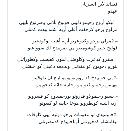
قصائد لأبن السريان
عهدو
-1ليكو أزوخ رحيمو دليبي قولوخ بأذني وصرتوخ بليبي
مرلوخ يرحو كرحقت أعلي أزيه أشنه وهت كمتلي
– 2مرلي يرحو وكدوعرنو أزيه أشنه لوكوذعنو
قوليخ حليو كوشومعنو مي صرتيذخ لك سوواعنو
-1صفرو كدعرت وكلوقتلي لمون كفيشت وكطوراتلي
بنورو دحوبوخ كو مقذتلي وبدمعه دعيني كو حنقتلي
-2مي حوبييذخ كد رووينو يومو ايبخ ان دلوقينو
مهيمن رحمتو كدوثينو وحاييه حاثه كدحويينو
-1بسيو رحيمولاو قدرونو بورحقيذوخ كو فشرونو
أزيه أشنه كونطرونو هوخا حاييه لو كبعونو
-2حابيبتيذي لو مغبونات يرحو دوثيه أيبي كلوقات
بيقامشلو كدحوزتلي أوباحاييذخ كدمصرتلي