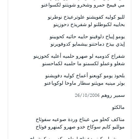
مي فيمخ حمرو وشخرو شويتنو لكسواعنو
لليو كوليه كفويشنو علوترعيذخ نوطرنو
بحاييه لكبوطلنو لو شفريذخ دحوزينو
يومو إيباخ دلوقينو حاييه حاثيه كحويينو
إيذي بيذخ دماحتنو بيشمايو كدوفويرنو
شفراخ كدوميه لو صهرو حلميه أعليه كحوزينو
شغلو وعملو لكسمنو ما حلميه لكماحسنو
بلحوذ يومو كوبعنو أعماخ كوليه دفويشنو
بوثر مينيه مويثنو سطار ماوخا لوكوباعنو
سمير روهم 26/10/2006
مالكثو
مناكف كحلو مي عيناخ وردة صوعيه سفوثاخ
مولليو كايم سوكاخ خدو صهرو كمنهرو فوثاخ