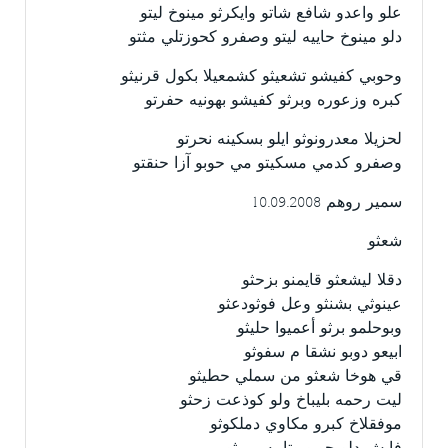
علو واعدو شافع شاتو وايكرثو مينوخ ليتو
دلو مينوخ حاييه ليتو وصفرو كحوزتلي مثتو
وحوبي كفيشو تشعيثو كشمعيلا بكول قرنيثو
كبره وزعوره وبرثو كفيشو بهونيه حفرتو
لحزيلا معدرونوثو ايلو بسكينه نحرتو
وصفرو كدمي مسكيتو مي حوبو آزا حنقتو
سمير روهم 10.09.2008
شعثو
دقلا ليشعثو قايمنو بزحثو
عينوثي بشنثو وعل فوثودعثو
وبوحلمو برثو أعميوا حليثو
ابيعو دوبو نشقا م سفوثو
قي هوخا شعثو من سملي حطيثو
ليت رحمه بليباخ ولو كوذعت زحثو
موفقلاخ كبرو مكاوي دملكوثو