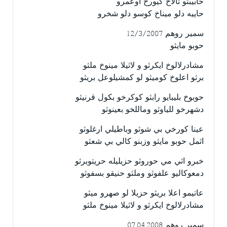
حابيبتو تالاخ كيورخ أوعمرو
حاييه دلو ميناخ كوسو دلو شخرو
سمير روهم 12/3/2007
حوبو مايثو
مشادرلالوخ ايكرثو و لاثيلا مينوخ ملثو
برثو اعلوخ كوميثو لو كمشيلوعل بريثو
حوبوخ بليبايو رابثو كوكرخو بكول قرنيثو
دشهرخو للياوثو وماللخو بعينوثو
عينا كورخي بي شوثو وباطيلي ارغلوثو
اثمل حوبو مايثو وزبنو كالي بي شعثو
خبرو اثي مي حوروثو حزيليله حريتوبرثو
دمعوكاليو علفوثو وملثو حنيقو بسفوثو
عاتيمو اعلا بريثو حزيلا لو صهرو ميثو
مشادرلالوخ ايكرثو و لاثيلا مينوخ ملثو
سمير روهم 07.04.2008