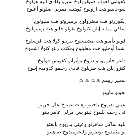
كفيشي لعولم كميقرولوخ سبرو بفادي أليه هولوخ
سوحابيبو هت ازولوخ كوهنيه مقربي صلوثو أعلوخ
إيكوزرتو هت معترولوخ بزميروثو هت مليولوخ
ساكي ميليه إيلن كثولوخ بقولو حليو هت زميريلوخ
قولو دأمثو هت مشمعلوخ ببريثو كولا هت فرسلوخ
أشما أوحليو هت معليلوخ بمكتب زبنو كثولا أشموخ
داعر جانو يومو دزوخ بوأبرانو كفويش قولوخ
كنزو إيلن هت طريلوخ فادي رحيمو كدوميه إيلوخ
سمير روهم 29.08.2006
بحوبو ماييثو
عيني بدربوخ باخيتو وهات عينوخ عال حريتو
قي رحمه بليبوخ ليتو بس مرلي عامر بيتو
لليه ساكي شاهرتو وعيني بدربوخ بالقتو
لو مثييذوخ نوطرتو وليحزيتيذوخ صاهيتو