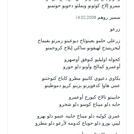
ممرو إلاخ كوثونو وبملثو دحوبو حوتمنو
سمير روهم 14.02.2008
زرعو
زرعلي حلمو بعينوثاخ ديوعينو زمرتو بفيماخ
ليحزيتيذخ لهيقونو ساكي إيلاخ كروحمنو
كحوله اوليليو كنوفق أوصهرو
أوعمرو كمالخ وأونو دلو حورو
بكاوي دعيوي كاثينو مطرو كاباخ كنوحتنو
عمي هاوا كدفويرنو بزبنو كريو دموطينو
حابيبتو تالاخ كيورخ أوعمرو
حايه دلو ميناخ كوسو دلو شخرو
عمري كوليه دلو ميناخ حاييه عتمو دلو بهرو
ليبي بورو دلو حوباخ كدومه لأرعو دلو مطرو