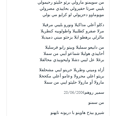
من سويمنو مارولي برثو حليثو رحيمولي
بليبي صرتا حفيرولي بحاييذي مصرولي
مويوماوو دحزيولي لو كزايو مي بولي
دكلو أعلي مداكيلا ونورو بليبي مرفيلا
مرلا صفرو كطلبيلا واطولوبيه كنطريلا
مالزلي برهطو ايلا بزحثو ميني دميديلا
من دابيعو سمليلا وبيتو رابو فرسليلا
أحاييذي هوليلا شماعو أيبي من سملا
برغلا عل ليبي دشلا وليحوبيذي محالقلا
أزاه وميني وطريلا حرينو ايبي مشحلفلا
بريثو اعلي محرولا وعامو أعلي مكحخلا
مارولا أو مارولا حليثو ايبي من سملا
سمير روهم20/06/2006
من سمنو
شيرو بيذخ هاوينو با دربونه تايهنو