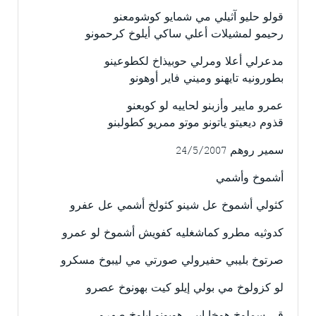
قولو حليو آثيلي مي شمايو كوشومعنو
رحيمو لمشيلات أعلي ساكي أيلوخ كرحمونو
مدعرلي أعلا ومرلي حوبيذاخ لكطوعينو
بطورونيه تايهنو وميني فاير أوهونو
عمرو مايير وأزبنو لحاييه لو كوبعنو
قذوم ديعيتو ياتونو موتو ممريو كطولبنو
سمير روهم 24/5/2007
أشموخ وأشمي
كثولي أشموخ عل شينو كثولخ أشمي عل عفرو
كدوثيه مطرو كماشغليه كفويش أشموخ لو عمرو
صرتوخ بليبي حفيرولي صورتي مي ليبوخ مسكرو
لو كزولوخ مي بولي إيلو كيت بهونوخ عصرو