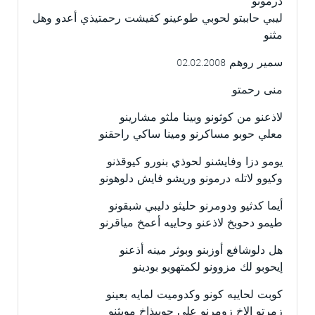
درمونو
ليبي حاببتو لحوبي طوعينو كفيشت رحمتيذي أعدو وهل
مثنو
سمير روهم 02.02.2008
منى رحمتو
لاذعنو من كوثونو وبينا ملثو مشارينو
معلي حوبو مساكرنو ومينا ساكي راحقنو
يومو دزا وفايشنو لحوذي بنورو كيوقذنو
وكيوو لاتله درمونو وريشو فايش دلوهونو
أيما كدثيو ودومرنو حليثو دليبي شبقونو
طيمو دحوبخ لاذعنو وحاييه أعمخ مياقرنو
هل دلوشافع أوزبنو وبوثر مينه أذعنو
إيحوبو لك مزوونو لكمتهويو بودينو
كوبت لحاييه كونو وكدوميت لمايه بعينو
زمرتو إلاخ زومرنو علي حوبيذاخ مويثنو