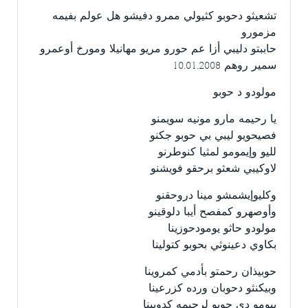
تشعيثو دحوبو كثيولي ممرو دفيشو هل عولم بفيمه
مزمورو
حاببتو دليبي أزا عم حورو مريو مهانيلا ومورخ أوعمرو
سمير روهم 10.01.2008
مولودو د حوبو
يا رحيمه مارو مونيه سويمنو
فصيحويو ليبي بي حوبو جكنو
لليو وإيمومو لمثيا كنوطرنو
لاوكيبي شعثو برحقو فويشنو
وكليوإيشمشو مينا دروحقنو
وأوصهرو كمفصح أيبا دلوقينو
مولودو حاثو يومودحوزينا
بكاوي دعينوثي بحوبو كتولينا
حوبيذان رحمتو بأدمي كمروينا
وبيكنثو دحوبان ورده كزرعينا
بيومو دي حوبو لرحيمه كدوبينا