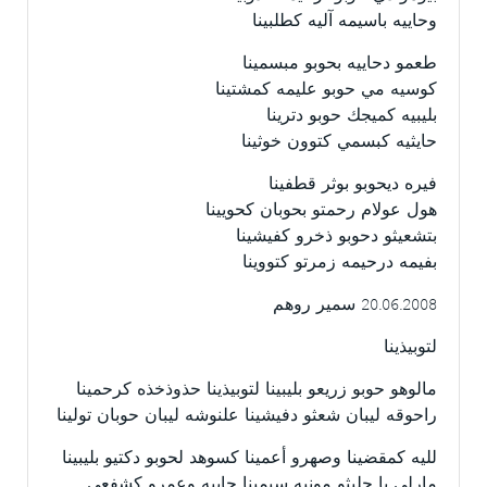
وحاييه باسيمه آليه كطلبينا
طعمو دحاييه بحوبو مبسمينا
كوسيه مي حوبو عليمه كمشتينا
بليبيه كميجك حوبو دترينا
حايثيه كبسمي كتوون خوثينا
فيره ديحوبو بوثر قطفينا
هول عولام رحمتو بحوبان كحويينا
بتشعيثو دحوبو ذخرو كفيشينا
بفيمه درحيمه زمرتو كتووينا
20.06.2008 سمير روهم
لتوبيذينا
مالوهو حوبو زريعو بليبينا لتوبيذينا حذوذخذه كرحمينا
راحوقه ليبان شعثو دفيشينا علنوشه ليبان حوبان تولينا
لليه كمقضينا وصهرو أعمينا كسوهد لحوبو دكتيو بليبينا
مارلي يا حليثو مونيه سيمينا حاييه وعمرو كشفعي