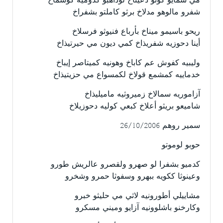
مي شمايو كونو دعيناخ لوداهبو كدوميه كوشماخ
شفرو مالوهو مدلاخ برثو كاملتو بشفراخ
ريحو باسيمو ميناخ بأرباع فنيوثو فرسلاخ
أينا دحوزيه شفريذاخ كمي ديون مي حيرتيذاخ
وليبيه كفوش عم كاباخ وهونيه كميتاصر إيباخ
خدماييه كمشمع قولاخ لكمسواع مي حزيتيذاخ
آزاموريه سمالاخ زميروثيه ماميليذاخ
شاميعو بريثو أعلاخ كبعي كوليه دحوزيلاخ
سمير روهم 26/10/2006
حوبو لوموتو
كدميو بشفرا لو صهرو ولقصرو عالريش طورو
وعينوثا ككويه ببهرو وسفوثا حمرو وشخرو
مشاييلي أطورونيه لاثي مي حليثو خبرو
وكارخنو باشلوونيه آزايو وميني مسكرو