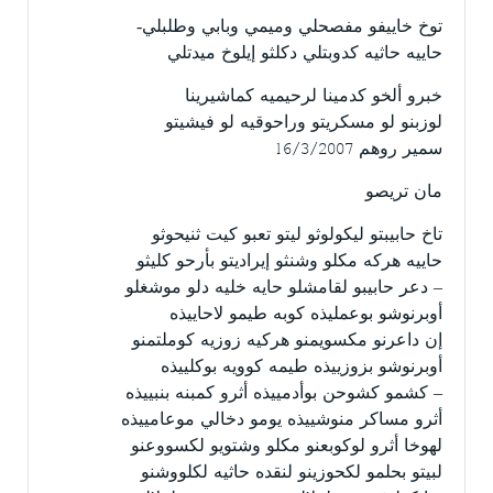
توخ خاييفو مفصحلي وميمي وبابي وطلبلي-
حاييه حاثيه كدوبتلي دكلثو إيلوخ ميدتلي
خبرو ألخو كدمينا لرحيميه كماشيرينا
لوزبنو لو مسكريتو وراحوقيه لو فيشيتو
سمير روهم 16/3/2007
مان تريصو
تاخ حابيبتو ليكولوثو ليتو تعبو كيت ثنيحوثو
حاييه هركه مكلو وشنثو إيراديتو بأرحو كليثو
– دعر حابيبو لقامشلو حايه خليه دلو موشغلو
أوبرنوشو بوعمليذه كوبه طيمو لاحاييذه
إن داعرنو مكسويمنو هركيه زوزيه كوملتمنو
أوبرنوشو بزوزييذه طيمه كوويه بوكلييذه
– كشمو كشوحن بوأدمييذه أثرو كمبنه بنبييذه
أثرو مساكر منوشييذه يومو دخالي موعامييذه
لهوخا أثرو لوكوبعنو مكلو وشتويو لكسووعنو
لبيتو بحلمو لكحوزينو لنقده حاثيه لكلووشنو