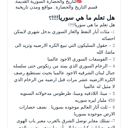
التاريخ والحضارة السورية القديمة
,
قسم التاريخ والحضارة
,
مواقع ومدن تاريخية
هل تعلم ما هي سوريا!!!!؟
هل تعلم ما هي سوريا!!!!؟
1- مئات آبار النفط والغاز السوري بدخل شهري لايمكن
احصائه
2 – حقول السليكون التي تبيع الكره الارضيه وتزيد الى
ماشاء الله
3 – الفوسفات السوري الاجود عالميا
4 – الرخام السوري الذي يمتد من رنكوس حتى سلسله
جبال لبنان الشرقيه الاجود عالميا بحيث نستطيع رصف
الكره الارضيه عشر مرات قبل ارضيه من الرخام الذي
لا مثيل له عالميا
5 – ميناء اللاذقيه وميناء طرطوس مدخولاته السنويه
450 مليار ليره سوريه
6 – ثلث آثار العالم موجوده بسوريا .. نصف حضارات
الارض موجوده بسوريا
7- تمتلك معابر توصل الشرق بالغرب معبر باب الهوى