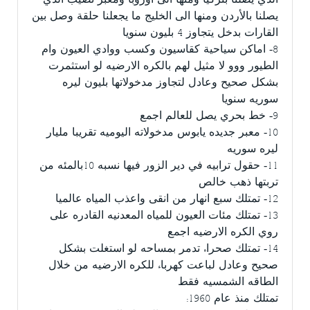
الذي يصلنا بتركيا ومنها الى أوروبا ومعبر نصيب الذي
يصلنا بالأردن ومنها الى الخليج ما يجعلنا حلقة وصل بين
القارات بدخل يتجاوز 4 بليون سنويا
8- اماكن سياحية كقاسيون وكسب ووادي العيون وام
الطيور ووو لا مثيل لهم بالكره الارضيه لو استثمرت
بشكل صحيح وعادل لتجاوز مدخولاتها بليون ليره
سوريه سنويا
9- خط بحري يصل للعالم اجمع
10- معبر جديده يابوس مدخولاته اليوميه تقريبا مليار
ليره سوريه
11- حقول ترابيه في دير الزور فيها نسبه 10بالمئه من
تربتها ذهب خالص
12- تمتلك سبع انهار من انقى واعذب المياه عالميا
13- تمتلك مئات العيون للمياه المعدنيه القادره على
روي الكره الارضيه اجمع
14- تمتلك صحراء تدمر بمساحه لو استغلت بشكل
صحيح وعادل لباعت كهرباء للكره الارضيه من خلال
الطاقه الشمسيه فقط
تمتلك منذ عام 1960: