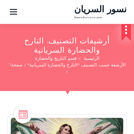
نسور السريان
NesroSuryoyo.com
أرشيفات التصنيف: التارخ
والحضارة السريانية
الرئيسية
>
قسم التاريخ والحضارة
الأرشفة حسب التصنيف "التارخ والحضارة السريانية"
( صفحة7
)