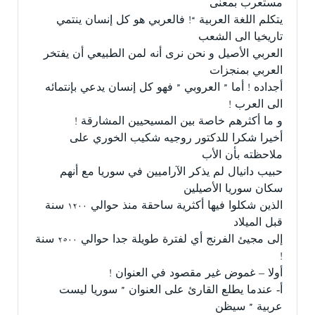
مستعرب بمعنى
يتكلم اللغة العربية “! فالعربي هو كل إنسان ينتمي
تاريخيا الى الشعب
العربي الأصيل و نحن نرى أنه لمن الطبيعي أن يفتخر
العربي بمنجزات
أجداده ! أما ” العروبي ” فهو كل إنسان يدعي بإنتمائه
الى العرب !
و ما أكثرهم خاصة بين المسيحيين المشارقة !
أخيرا شكرا للدكتور روجيه شكيب الخوري على
ملاحظته بأن الأب
حبيب دانيال لم يذكر الآراميين في سوريا مع أنهم
سكان سوريا الأصيلين
الذين شكلوا فيها أكثرية ساحقة منذ حوالي ١٢٠٠ سنة
قبل الميلاد
إلى مجيئ الفرنج أي لفترة طويلة جدا حوالي ٢٥٠٠ سنة
!
أولا – غموض غير مقصود في العنوان !
أ- عندما يطلع القارئ على العنوان ” سوريا ليست
عربية ” سيظن