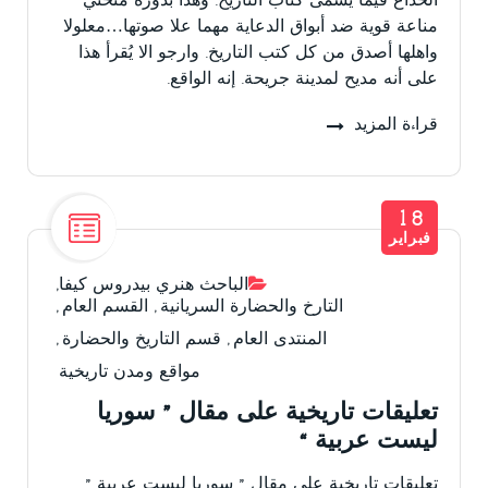
الخداع فيما يسمى كتاب التاريخ. وهذا بدوره منحني
مناعة قوية ضد أبواق الدعاية مهما علا صوتها…معلولا
واهلها أصدق من كل كتب التاريخ. وارجو الا يُقرأ هذا
على أنه مديح لمدينة جريحة. إنه الواقع.
قراءة المزيد
18
فبراير
الباحث هنري بيدروس كيفا
,
التارخ والحضارة السريانية
,
القسم العام
,
المنتدى العام
,
قسم التاريخ والحضارة
,
مواقع ومدن تاريخية
تعليقات تاريخية على مقال ” سوريا
ليست عربية “
تعليقات تاريخية على مقال ” سوريا ليست عربية ”