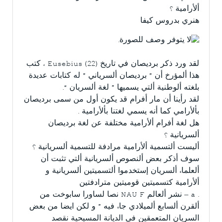
ألأرامية ؟
هنري بدروس كيفا
لقد ورد ذكر برديصان في تاريخ (Eusebius (22 ، كتب
هذا ألمؤرخ أن ” برديصان ألسرياني ” له كتابات عديدة
بلغته ألوطنية ألتي يسميها ” لغة ألسريان “.
لقد رأينا أن مار أفرام قد يكون أول من سمى برديصان
بألأرامي كما أنه يسمي لغتنا بألأرامية .
هل لغة أفرام ألأرامية مختلفة عن لغة برديصان
ألسريانية ؟
أليست ألتسمية ألأرامية مرادفة للتسمية ألسريانية ؟
سوف أذكر بعض ألنصوص ألسريانية ألتي تثبت أن
ألعلماء ألسريان إستخدموا ألتسميتين ألسريانية و
ألأرامية كتسميتين قوميتين مترادفتين
. a – نشر ألعالم NAU F نصا لساورا سابوخت من
ألقرن ألسابع ألميلادي جاء فيه ” و لكن ايضا من بعض
السريان المتعمقين في الديانة المسيحية نقصد