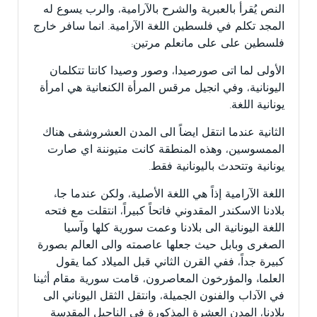
النص يُقرأ بالعبرية والشرح بالآرامية، والرب يسوع له
المجد تكلم في فلسطين اللغة الآرامية. انما سافر خارج
فلسطين على على مانعلم مرتين:
الأولى لما اتى صورصيدا، وصور وصيدا كانتا تتكلمان
اليونانية، وفي انجيل مرقس المرأة الكنعانية هي امرأة
يونانية اللغة.
الثانية عندما انتقل ايضاً الى المدن العشروشفى هناك
الممسوسين، وهذه المنطقة كانت متيوننة اي صارت
يونانية وتتحدث باليونانية فقط.
اللغة الآرامية إذاً هي اللغة الأصلية، ولكن عندما جاء
بلادنا الاسكندر المقدوني فاتحاً كبيراً، انتقلت مع فتحه
اللغة اليونانية الى بلادنا وعمت سورية كلها وآسيا
الصغرى وبابل حيث جعلها عاصمته والى العالم بصورة
كبيرة جداً، ففي القرن الثاني قبل الميلاد كما يقول
العلماء والمؤرخون المعاصرون، قامت سورية مقام أثينا
في الآداب والفنون الجميلة، وانتقل الثقل اليوناني الى
بلادنا، المدن العشرة المذكورة في الناجيل المقدسة