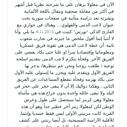
الآن في معلولا برهان على ما شرحته نظريا قبل أشهر
في أكثر من مقابلة صحفية ومقال باللغة الألمانية
ونشرته بعد دراسة متأنية في صفحات سورية تحت
عنوان لاعب الدمى والفهلوي… وهناك في حواري مع
القارئ الذكي “نورس” كتبت في 6.11.2013 ما يلي: وأنا
لا أتنبأ إنما أقول ملخص ما خبرته في تجارب شعوب
ثانية، أن خطة لاعب الدمى هي تقوية فريق عسكريا
ومعلوماتيا وإقتصاديا سرا او علنا حتى يكاد يقضي على
الفريق الآخر، وفجأة يتكرم لاعب الدمى بتقديم اسلحة
نوعية ( طلعت روحنا ونحن عم ننتظرها) يدحر بها
الفريق الأول ويتقدم عليه ويحرر ما إستولى عليه الأول
حتى يكاد يهزمه وفجأة تنقطع المساعدات عن الفريق
الثاني…وهكذا دواليك إلا أن لا يبقى حجر على حجر في
البلد ولا تبقى عائلة واحدة بدون جراح.هذه هي مأساة
معلولا وهي كرمز لما سيحصل على طول وعرض
الوطن.لكن لمعلولا رمز آخر خطير جداً وهو أن هذه
القرية كانت مربيتي الأولى ليس فقط جسديا وإنتماء
للأقلية الآرامية المسيحية، بل أيضا ربتني على كشف