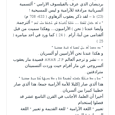
برديصان الذي عرف بالفيلسوف الارامي ” ألتسمية
ألسريانية مرادفة للأرامية و ليس للمسيحية !
(23) b – لقد ذكر يعقوب ألرهاوي ( 633- 708 م)
” ܘ ܐܦ ܠܘܬܢ ܐܪ̈ܳܡܳܝܶܐ … ܗܳܟܰܢܳܐ ܐܶܬܩܪܝܺܬ ܡܶܢ ܥܰܬܝܩܳܐ ܒܢܰܝ ܐܪܡ ” ألترجمة:̣
وأيضا عندنا ( نحن ) الأراميون… وهكذا سميت من قبل
ألقدامى من أبناء أرام . ( 24 ) كما ورد في أحد ميامره (
25 )
” ܗܘ ܗܟܘܬ ܐܳܦ ܚܢܰܢ ܐܪܡܝܐ ܐܘ ܟܺܝܬ ܣܘܪ̈ܝܝܐ ”
و هكذا عندنا نحن ألأراميين أو ألسريان .
c – نشر و ترجم ألعالم AMAR ,J.P قصيدة مار يعقوب
ألسروجي عن مار أفرام حيت وردت ألتسميتان
مترادفتين .
” ܗܢܐ ܕ ܗܘܐ ܟـܠܺܝܠܳܐ ܠܟܠܗ ܐًܪܡًܝܘܬܐ ܗܳܢܳܐ ܕ ܗܘܳܐ ܪܗܝܛܪܐ ܪܰܒܳܐ ܒܝܬ ܣܘܪ̈ܝܝܐ ”
هذا ألذي صار إكليلا للأمة ألأرامية جمعاء هذا ألذي صار
خطيبا كبيرا بين ألسريان .
أخيرا أن العلماء الأجانب في القرن التاسع عشر قد
فضلوا إستخدام
تعبير ” اللغة الآرامية ” للغة القديمة و تعبير ” اللغة