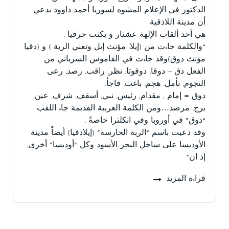
الدكتور في الإعلام المشوه لسوريا أحمد داوود يدعي
أن مدينة اللاذقية
هي أحد ألقاب الإلهة عشتار و يكتب حرفيا :
“والكلمة جاءت من (إيلا: مؤنث إيل وتعني الربة ) و (دقيا
مؤنث دوق)وقد جاءت في القاموس السرياني من
الفعل دق – دوقا, دوقوتا: نظر, راقب, رصد, رعى
النجوم, تأمل, هجم, باغت, فاجأ.
دوق = إمام , مقدام, رئيس, نبي, أسقف, شرف, عين,
برج, مرصد…ومن الكلمة العربية القديمة جاء اللقب
“دوق” في أوروبا وفي انكلترا خاصةً .
وقد دعيت باسم “الربة الحارسة” (إيلادقيا) أيضاً مدينة
الأوديسا على ساحل البحر الأسود وكل “أوديسا” أخرى,
إذ ان”
قراءة المزيد