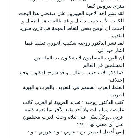
هنري بدروس كيفا
لقد نشر أحد الإخوة الغيورين على صفحتي هذا البحث
للكاتب الأب حبيب دانيال و قد طالعت هذا المقال و
أحببت أن أوضح بعض النقاط المهمة في تاريخ سوريا
القديم .
لقد نشر الدكتور روجيه شكيب الخوري تعليقا قيما
أشار فيه الى
أن العرب المسلمون لا يشكلون ٨٠ بالمئة من
المسلمين في العالم
كما ذكر الأب حبيب دانيال . و قد شرح الدكتور روجيه
إختلاف
العلماء العرب أنفسهم في التعريف بالعرب و الهوية
العربية !
كتب الدكتور روجيه ” تحديد العروبة او العرب كانت
غامضة وما زالت ولا أحد يقنع الآخر بما تعنيه كلمة
عربي…وكلّ يغنّي على ليلاه وحتّ العرب مختلفون
على أي معنى لها !! ؟؟!”
إنني أفضل التمييز بين ” عربي ” و ” عروبي ” و ”