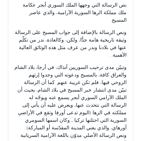
نص الرسالة التي وجهها الملك السوري أبجر عكامة
ملك مملكة الرها السورية الآرامية
، والذي عاصر
المسيح.
ونص الرسالة بالإضافة إلى جواب المسيح على الرسالة
وثيقة تاريخية هامة جدًّا، ولكن، وكالعادة، ندر من تكلّم
عنها في بلادنا وندر من عرف مثل هذه الوثائق العالية
الأهمية .
وتبيّن مدى ترحيب السوريين آنذاك، في أرجاء بلاد الشام
والعراق كافة، بالمسيح ودعوته التي وجدوا إرثهم
الروحي فيها، فلم تكن غريبة عنهم. كما أن الرسالة
تبيّن مدى انتشار خبر المسيح في بلاد الشام، بحيث أن
الملك الآرامي السوري أبجر يسمع عنه ويوجّه له
الرسالة التي نتحدث عنها، ويعرض عليه أن يأتي إلى
مملكته في الرها (اليوم تدعى أورفا وتقع في الأراضي
السورية التي احتلتها تركيا ، وكان اسمها السومري
أورهاي، والذي يعني المدينة المقدّسة أو المباركة).
ونص الرسالة الأصلي مدوّن باللغة الآرامية السريانية