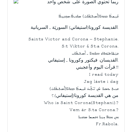
ܩܰܕܝܫܬܳܐ ܟܘܪܘܢܰܐ(ܐܶܣܬܝܺܦܰܐܢܝܺ) ܣܘܽܪܝܬܳܐ܇ܣܘ̣ܪܝ̣ܝ̣ܬܳܐ
القديسة كورونا(استيفاني) السوريَة ـ السريانية.
Saints Victor and Corona – Stephanie.
S:t Viktor & St:a Corona.
ܩܕ̈ܝܫܶܐ:ܦܝܺܟܬܘܽܪ ܘܟܘܽܪܘܢܰܐ ـ ܐܶܣܬܝܦܰܐܢܝ
القديسان: فيكتور وكورونا ـ إستيفاني.
قرأت اليوم وأعجبني.!!
I read today
Jag läste i dag
ܩܪܝܬ̣ ܝܘܡܢܐ: ܡܰܢ ܐܝܺܬ̣ܶܝܗ̇ ܩܰܕܝ̣ܫܬܳܐ ܟܘ̣ܪܘܽܢܰܐ(ܐܶܣܬܝܦܰܐܢܝܺ)
من هي القديسة كورونا(إستيفاني).؟
Who is Saint Corona(Stephani).?
Vem är S:ta Corona.?
ܪܒܢ ܪܒܘܠܐ ܕܝܪܝܐ ܘܩܫܝܫܐ ܣܘܪܝܝܐ
Fr.Rabola.